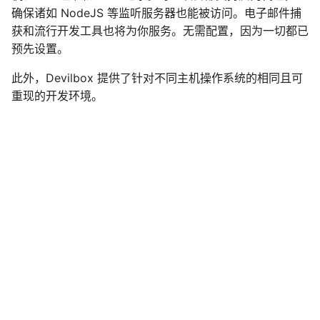
确保诸如 NodeJS 等监听服务器也能被访问。电子邮件捕
元数据
Volt
会话
队列
DNS 记录
获和流行开发工具也将为你服务。无需配置，因为一切都已
预先设置。
关系
URL
安全
打开你的浏览器
此外，Devilbox 提供了针对不同主机操作系统的相同且可
事务
验证
存储
创建自定义虚拟主机配置文
重现的开发环境。
件（仅限 Nginx）
验证器
工具
参考资料
分页
迁移
DataMapper