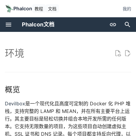
Phalcon
教程
文档
我的
初
Phalcon文档
始
简介
概览
Devtools
基础
应用程序
层级
资源管理
访问控制列表
缓存
当前版本
贡献
调用堆栈生成
属性
Cookies
国际化
加密
集合
化
环境
搜
更新日志
配置
调试
Invo
微型
PHQL
Flash消息
注解
配置
发布版本
提问
可重复测试
面包屑导航
请求
翻译
安全
域名
索
贡献代码
激活
迁移
REST
CLI
ODM
表单
控制器
转义器
如何升级
请求更改
测试环境
转义器
响应
JWT
辅助函数
指南
单元测试
Vokuro
DI容器
模型
图像
分派器
加载器
进入 PHP 容器
提交拉取请求
编码标准
链接
注册表
概览
赞助
使用案例
MVC
行为
HTML
事件管理器
日志记录
创建新的虚拟主机目录
标记工厂
版本
Devilbox
是一个现代化且高度可定制的 Docker 化 PHP 堆
栈，支持完整的 LAMP 和 MEAN，并在所有主要平台上运
性能
命名空间
缓存
标记（旧版）
过滤器
HTTP
安装 Phalcon
行。其主要目标是轻松切换并组合本地开发所需的任何版
本。它支持无限数量的项目，为这些项目自动创建虚拟主
事件
视图
路由
i18n
创建符号链接到 Webroot
机、SSL 证书和 DNS 记录。每个项目都支持反向代理，以