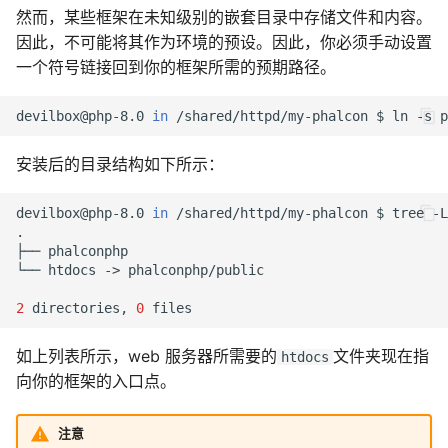
然而，某些框架在未知级别的嵌套目录中存储文件和内容。
因此，不可能将其作为环境的预设。因此，你必须手动设置
一个符号链接回到你的框架所需的预期路径。
devilbox@php-8.0
in
/shared/httpd/my-phalcon
$
ln
-s
p
安装后的目录结构如下所示：
devilbox@php-8.0
in
/shared/httpd/my-phalcon
$
tree
-L
├──
└──
htdocs
->
2
directories,
0
如上列表所示，web 服务器所需要的
文件夹现在指
htdocs
向你的框架的入口点。
注意