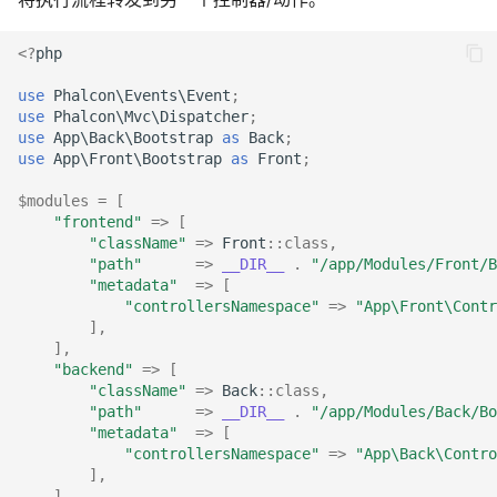
<?
php
use
Phalcon\Events\Event
;
use
Phalcon\Mvc\Dispatcher
;
use
App\Back\Bootstrap
as
Back
;
use
App\Front\Bootstrap
as
Front
;
$modules
=
[
"frontend"
=>
[
"className"
=>
Front
::
class
,
"path"
=>
__DIR__
.
"/app/Modules/Front/B
"metadata"
=>
[
"controllersNamespace"
=>
"App\Front\Contr
],
],
"backend"
=>
[
"className"
=>
Back
::
class
,
"path"
=>
__DIR__
.
"/app/Modules/Back/Bo
"metadata"
=>
[
"controllersNamespace"
=>
"App\Back\Contro
],
],