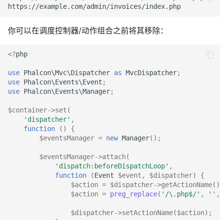
你可以在调度控制器/动作组合之前将其移除：
<?
php
use
Phalcon\Mvc\Dispatcher
as
MvcDispatcher
;
use
Phalcon\Events\Event
;
use
Phalcon\Events\Manager
;
$container
->
set
(
'dispatcher'
,
function
()
{
$eventsManager
=
new
Manager
();
$eventsManager
->
attach
(
'dispatch:beforeDispatchLoop'
,
function
(
Event
$event
,
$dispatcher
)
{
$action
=
$dispatcher
->
getActionName
()
$action
=
preg_replace
(
'/\.php$/'
,
''
,
$dispatcher
->
setActionName
(
$action
);