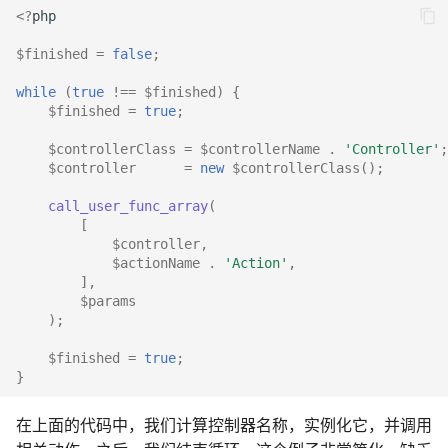
<?
php
$finished
=
false
;
while
(
true
!==
$finished
)
{
$finished
=
true
;
$controllerClass
=
$controllerName
.
'Controller'
;
$controller
=
new
$controllerClass
();
call_user_func_array
(
[
$controller
,
$actionName
.
'Action'
,
],
$params
);
$finished
=
true
;
}
在上面的代码中，我们计算控制器名称，实例化它，并调用