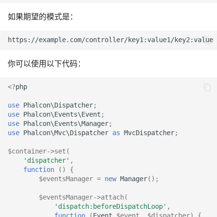
如果期望的模式是：
你可以使用以下代码：
<?
php
use
Phalcon\Dispatcher
;
use
Phalcon\Events\Event
;
use
Phalcon\Events\Manager
;
use
Phalcon\Mvc\Dispatcher
as
MvcDispatcher
;
$container
->
set
(
'dispatcher'
,
function
()
{
$eventsManager
=
new
Manager
();
$eventsManager
->
attach
(
'dispatch:beforeDispatchLoop'
,
function
(
Event
$event
,
$dispatcher
)
{