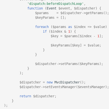
'dispatch:beforeDispatchLoop'
,
function
(
Event
$event
,
$dispatcher
)
{
$params
=
$dispatcher
->
getParams
();
$keyParams
=
[];
foreach
(
$params
as
$index
=>
$value
)
if
(
$index
&
1
)
{
$key
=
$params
[
$index
-
1
];
$keyParams
[
$key
]
=
$value
;
}
}
$dispatcher
->
setParams
(
$keyParams
);
}
);
$dispatcher
=
new
MvcDispatcher
();
$dispatcher
->
setEventsManager
(
$eventsManager
);
return
$dispatcher
;
}
);