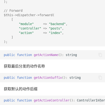
);
// Forward
$this
->
dispatcher
->
forward
(
[
"module"
=>
"backend"
,
"controller"
=>
"posts"
,
"action"
=>
"index"
,
]
);
public
function
getActionName
()
:
string
获取最后分发的动作名称
public
function
getActionSuffix
()
:
string
获取默认的动作后缀
public
function
getActiveController
()
:
ControllerInter