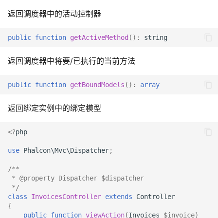
返回调度器中的活动控制器
public
function
getActiveMethod
()
:
string
返回调度器中将要/已执行的当前方法
public
function
getBoundModels
()
:
array
返回绑定实例中的绑定模型
<?
php
use
Phalcon\Mvc\Dispatcher
;
/**
 * @property Dispatcher $dispatcher
 */
class
InvoicesController
extends
Controller
{
public
function
viewAction
(
Invoices
$invoice
)