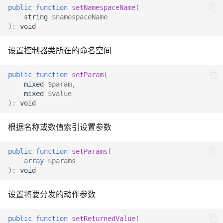
public
function
setNamespaceName
(
string
$namespaceName
)
:
void
设置控制器类所在的命名空间
public
function
setParam
(
mixed
$param
,
mixed
$value
)
:
void
根据名称或数值索引设置参数
public
function
setParams
(
array
$params
)
:
void
设置将要分发的动作参数
public
function
setReturnedValue
(