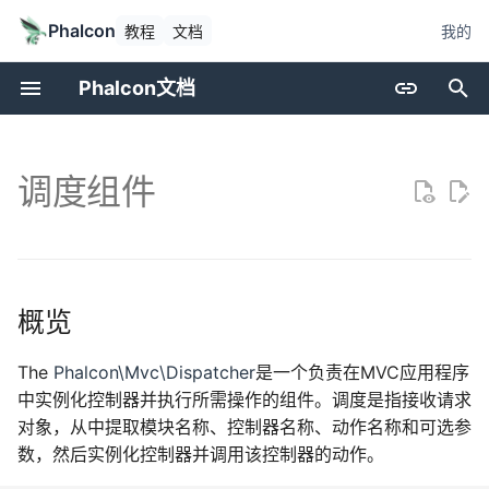
Phalcon
教程
文档
我的
初
Phalcon文档
始
简介
安装
应用程序
层级
资源管理
概览
缓存
当前版本
贡献
调用堆栈生成
Devilbox
Devtools
基础
属性
Cookies
国际化
加密
集合
化
调度组件
搜
更新日志
Web服务器设置
微型
PHQL
Flash消息
方法
配置
发布版本
提问
可重复测试
Nanobox
调试
Invo
面包屑导航
请求
翻译
安全
域名
索
贡献代码
环境
CLI
ODM
表单
分发循环
转义器
如何升级
请求更改
测试环境
Docker
迁移
REST
转义器
响应
JWT
辅助函数
指南
开发工具
DI容器
模型
图像
转发
加载器
提交拉取请求
编码标准
单元测试
Vokuro
链接
注册表
概览
赞助
教程
MVC
行为
HTML
参数
日志记录
使用案例
标记工厂
版本
The
Phalcon\Mvc\Dispatcher
是一个负责在MVC应用程序
中实例化控制器并执行所需操作的组件。调度是指接收请求
命名空间
缓存
标记（旧版）
HTTP
准备
性能
对象，从中提取模块名称、控制器名称、动作名称和可选参
数，然后实例化控制器并调用该控制器的动作。
事件
视图
获取
i18n