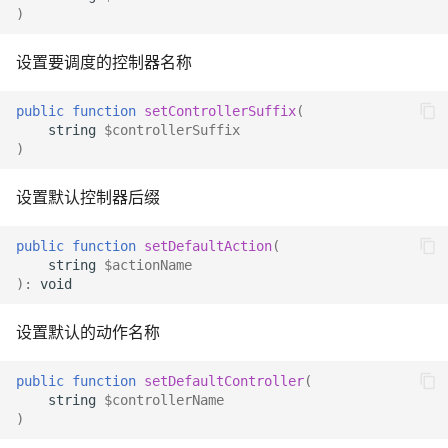
)
设置要调度的控制器名称
public
function
setControllerSuffix
(
string
$controllerSuffix
)
设置默认控制器后缀
public
function
setDefaultAction
(
string
$actionName
)
:
void
设置默认的动作名称
public
function
setDefaultController
(
string
$controllerName
)