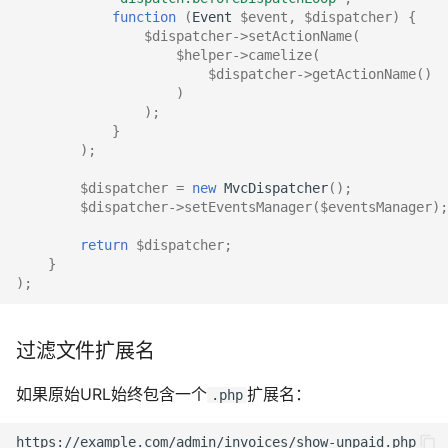
function
(
Event
$event
,
$dispatcher
)
{
$dispatcher
->
setActionName
(
$helper
->
camelize
(
$dispatcher
->
getActionName
()
)
);
}
);
$dispatcher
=
new
MvcDispatcher
();
$dispatcher
->
setEventsManager
(
$eventsManager
);
return
$dispatcher
;
}
);
过滤文件扩展名
如果原始URL始终包含一个
扩展名：
.php