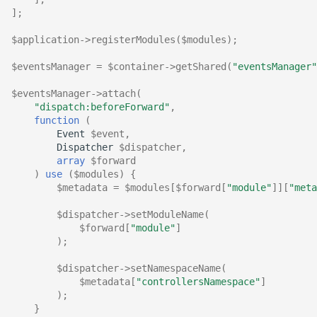
];
$application
->
registerModules
(
$modules
);
$eventsManager
=
$container
->
getShared
(
"eventsManager"
$eventsManager
->
attach
(
"dispatch:beforeForward"
,
function
(
Event
$event
,
Dispatcher
$dispatcher
,
array
$forward
)
use
(
$modules
)
{
$metadata
=
$modules
[
$forward
[
"module"
]][
"meta
$dispatcher
->
setModuleName
(
$forward
[
"module"
]
);
$dispatcher
->
setNamespaceName
(
$metadata
[
"controllersNamespace"
]
);
}