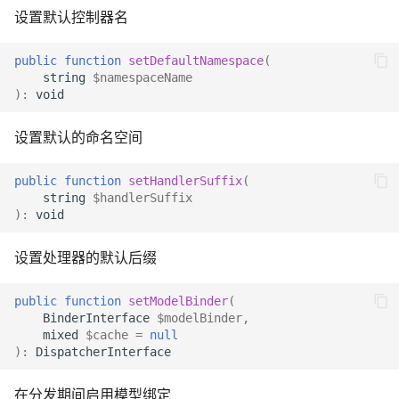
设置默认控制器名
public
function
setDefaultNamespace
(
string
$namespaceName
)
:
void
设置默认的命名空间
public
function
setHandlerSuffix
(
string
$handlerSuffix
)
:
void
设置处理器的默认后缀
public
function
setModelBinder
(
BinderInterface
$modelBinder
,
mixed
$cache
=
null
)
:
DispatcherInterface
在分发期间启用模型绑定