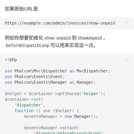
如果原始URL是
例如你想要驼峰化
到
，
show-unpaid
ShowUnpaid
可以用来实现这一点。
beforeDispatchLoop
<?
php
use
Phalcon\Mvc\Dispatcher
as
MvcDispatcher
;
use
Phalcon\Events\Event
;
use
Phalcon\Events\Manager
as
Manager
;
$helper
=
$container
->
getShared
(
'helper'
);
$container
->
set
(
'dispatcher'
,
function
()
use
(
$helper
)
{
$eventsManager
=
new
Manager
();
$eventsManager
->
attach
(
'dispatch:beforeDispatchLoop'
,