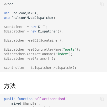
<?
php
元数据
Volt
动作
队列
use
Phalcon\Di\Di
;
use
Phalcon\Mvc\Dispatcher
;
关系
安全
驼峰命名
$container
=
new
Di
();
事务
存储
过滤文件扩展名
$dispatcher
=
new
Dispatcher
();
$dispatcher
->
setDI
(
$container
);
验证器
工具
模型注入
$dispatcher
->
setControllerName
(
"posts"
);
分页
未找到（404）
$dispatcher
->
setActionName
(
"index"
);
$dispatcher
->
setParams
([]);
迁移
事件
$controller
=
$dispatcher
->
dispatch
();
DataMapper
事件管理器
方法
自定义
public
function
callActionMethod
(
mixed
$handler
,