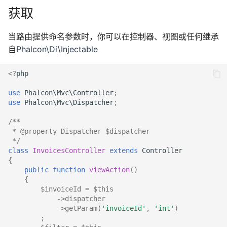
获取
当路由提供命名参数时，你可以在控制器、视图或任何继承
自
Phalcon\Di\Injectable
<?
php
use
Phalcon\Mvc\Controller
;
use
Phalcon\Mvc\Dispatcher
;
/**
 * @property Dispatcher $dispatcher
 */
class
InvoicesController
extends
Controller
{
public
function
viewAction
()
{
$invoiceId
=
$this
->
dispatcher
->
getParam
(
'invoiceId'
,
'int'
)
;