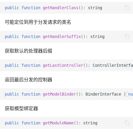
public
function
getHandlerClass
()
:
string
可能定位到用于分发请求的类名
public
function
getHandlerSuffix
()
:
string
获取默认的处理器后缀
public
function
getLastController
()
:
ControllerInterfa
返回最后分发的控制器
public
function
getModelBinder
()
:
BinderInterface
|
nu
获取模型绑定器
public
function
getModuleName
()
:
string