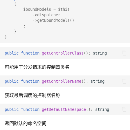
{
$boundModels
=
$this
->
dispatcher
->
getBoundModels
()
;
}
}
public
function
getControllerClass
()
:
string
可能用于分发请求的控制器类名
public
function
getControllerName
()
:
string
获取最后调度的控制器名称
public
function
getDefaultNamespace
()
:
string
返回默认的命名空间