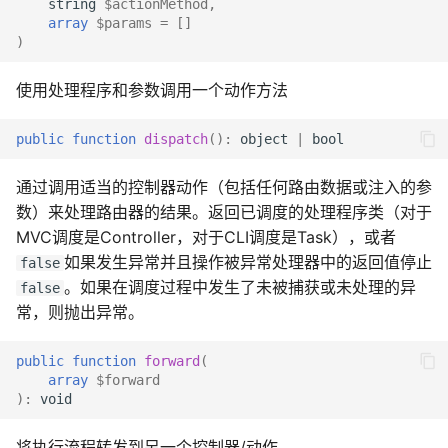
string
$actionMethod
,
array
$params
=
[]
)
使用处理程序和参数调用一个动作方法
public
function
dispatch
()
:
object
|
bool
通过调用适当的控制器动作（包括任何路由数据或注入的参
数）来处理路由器的结果。返回已调度的处理程序类（对于
MVC调度是Controller，对于CLI调度是Task），或者
如果发生异常并且操作被异常处理器中的返回值停止
false
。如果在调度过程中发生了未被捕获或未处理的异
false
常，则抛出异常。
public
function
forward
(
array
$forward
)
:
void
将执行流程转发到另一个控制器/动作。