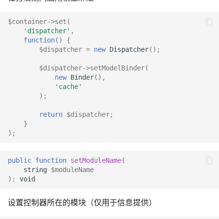
$container
->
set
(
'dispatcher'
,
function
()
{
$dispatcher
=
new
Dispatcher
();
$dispatcher
->
setModelBinder
(
new
Binder
(),
'cache'
);
return
$dispatcher
;
}
);
public
function
setModuleName
(
string
$moduleName
)
:
void
设置控制器所在的模块（仅用于信息提供）