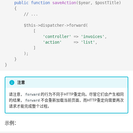
public
function
saveAction
(
$year
,
$postTitle
)
{
// ... 
$this
->
dispatcher
->
forward
(
[
'controller'
=>
'invoices'
,
'action'
=>
'list'
,
]
);
}
}
注意
请注意，
的行为不同于HTTP重定向。尽管它们会产生相同
forward
的结果，
不会重新加载当前页面，而HTTP重定向需要两次
forward
请求才能完成整个过程。
示例：