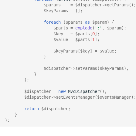
$params
=
$dispatcher
->
getParams
();
$keyParams
=
[];
foreach
(
$params
as
$param
)
{
$parts
=
explode
(
':'
,
$param
);
$key
=
$parts
[
0
];
$value
=
$parts
[
1
];
$keyParams
[
$key
]
=
$value
;
}
$dispatcher
->
setParams
(
$keyParams
);
}
);
$dispatcher
=
new
MvcDispatcher
();
$dispatcher
->
setEventsManager
(
$eventsManager
);
return
$dispatcher
;
}
);