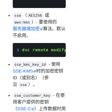
                    ssl_verify 
'path
（
或
sse
AES256
）- 要使用的
aws:kms
服务器端加密
算法。默认
不启用。
$ 
dvc remote modify
 myremote sse 
'AE
- 使用
sse_kms_key_id
SSE-KMS
时的加密密钥
ID（或别名）（参
见
）。
sse
- 在使
sse_customer_key
用客户提供的密钥
（
SSE-C
）上传数据时用