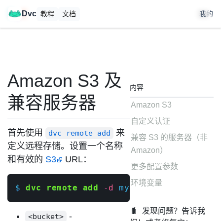
🚀
DataChain 开源发布。
在
上给我们点赞
！
Dvc
教程
文档
我的
Amazon S3 及
内容
兼容服务器
Amazon S3
自定义认证
首先使用
来
dvc remote add
兼容 S3 的服务器（非
定义远程存储。设置一个名称
Amazon）
和有效的
S3
URL：
更多配置参数
环境变量
$ 
dvc remote add
-d
 myremote s3://
<
buck
🐛
发现问题？告诉我
-
<bucket>