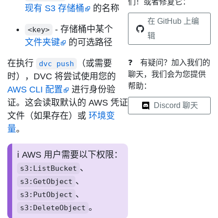
们！或者修复它：
现有 S3 存储桶
的名称
在 GitHub 上编
- 存储桶中某个
<key>
辑
文件夹键
的可选路径
在执行
（或需要
❓
有疑问？加入我们的
dvc push
聊天，我们会为您提供
时），DVC 将尝试使用您的
帮助：
AWS CLI 配置
进行身份验
证。这会读取默认的 AWS 凭证
Discord 聊天
文件（如果存在）或
环境变
量
。
AWS 用户需要以下权限：
、
s3:ListBucket
、
s3:GetObject
、
s3:PutObject
。
s3:DeleteObject