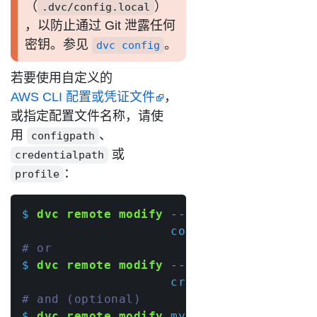
（
）
.dvc/config.local
，以防止通过 Git 泄露任何
密钥。参见
。
dvc config
若要使用自定义的
AWS CLI 配置或凭证文件
，
或指定配置文件名称，请使
用
、
configpath
或
credentialpath
：
profile
$ 
dvc remote modify
--local
 myremote 
\
                    configpath 
'path/to
# or
$ 
dvc remote modify
--local
 myremote 
\
                    credentialpath 
'pat
# and (optional)
$ 
dvc remote modify
 myremote profile 
'm