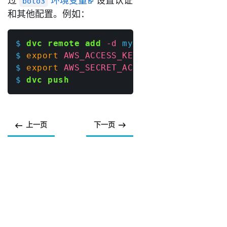
过
环境变量
设置认证
boto3
和其他配置。例如：
$ 
dvc remote add
-d
$ 
export
AWS_ACCESS_KEY_ID
=
'myid'
$ 
export
AWS_SECRET_ACCESS_KEY
=
'mysecre
$ 
dvc push
上一页
下一页