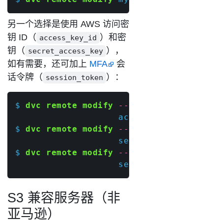
另一个选择是使用 AWS 访问密
钥 ID（
）和密
access_key_id
钥（
），
secret_access_key
如有需要，还可加上
MFA
会
话令牌（
）：
session_token
$ 
dvc remote modify
--local
 myremote 
\
                    access_key_id 
'myse
$ 
dvc remote modify
--local
 myremote 
\
                    secret_access_key 
'
$ 
dvc remote modify
--local
 myremote 
\
                    session_token 
'myse
S3 兼容服务器（非
亚马逊）