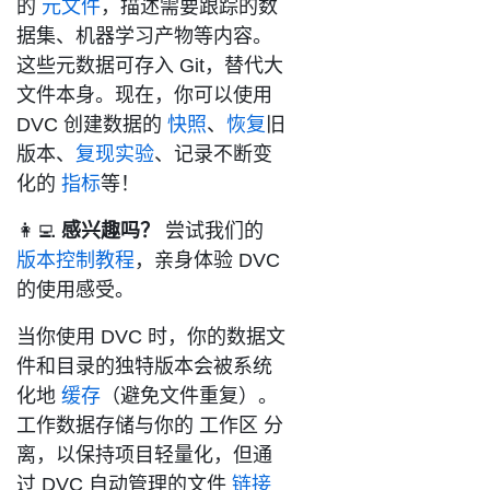
的
元文件
，描述需要跟踪的数
据集、机器学习产物等内容。
这些元数据可存入 Git，替代大
文件本身。现在，你可以使用
DVC 创建数据的
快照
、
恢复
旧
版本、
复现实验
、记录不断变
化的
指标
等！
👩‍💻
感兴趣吗？
尝试我们的
版本控制教程
，亲身体验 DVC
的使用感受。
当你使用 DVC 时，你的数据文
件和目录的独特版本会被系统
化地
缓存
（避免文件重复）。
工作数据存储与你的
工作区
分
离，以保持项目轻量化，但通
过 DVC 自动管理的文件
链接