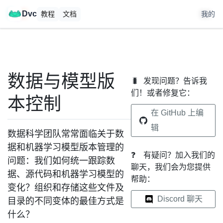
🚀
DataChain 开源发布。
在
上给我们点赞
！
Dvc
教程
文档
我的
数据与模型版
🐛
发现问题？告诉我
们！或者修复它：
本控制
在 GitHub 上编
辑
数据科学团队常常面临关于数
据和机器学习模型版本管理的
❓
有疑问？加入我们的
问题：我们如何统一跟踪数
聊天，我们会为您提供
据、源代码和机器学习模型的
帮助：
变化？组织和存储这些文件及
Discord 聊天
目录的不同变体的最佳方式是
什么？