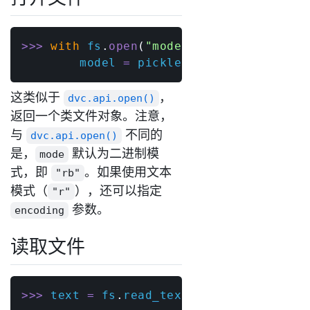
>>
>
with
 fs
.
open
(
"model.pkl"
)
as
 f
:
        model 
=
 pickle
.
load
(
f
)
这类似于
，
dvc.api.open()
返回一个类文件对象。注意，
与
不同的
dvc.api.open()
是，
默认为二进制模
mode
式，即
。如果使用文本
"rb"
模式（
），还可以指定
"r"
参数。
encoding
读取文件
>>
>
 text 
=
 fs
.
read_text
(
"get-started/da