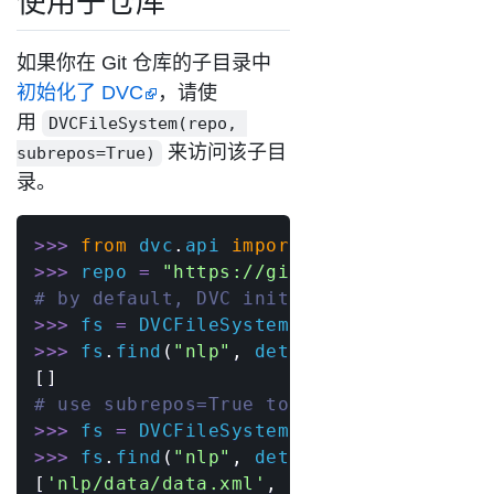
使用子仓库
如果你在 Git 仓库的子目录中
初始化了 DVC
，请使
用
DVCFileSystem(repo, 
来访问该子目
subrepos=True)
录。
>>
>
from
 dvc
.
api 
import
>>
>
 repo 
=
"https://github.com/iterativ
# by default, DVC initialized in a subd
>>
>
 fs 
=
 DVCFileSystem
(
repo
,
 rev
=
"devel
>>
>
 fs
.
find
(
"nlp"
,
 detail
=
False
,
 dvc_on
[
]
# use subrepos=True to list those files
>>
>
 fs 
=
 DVCFileSystem
(
repo
,
 subrepos
=
T
>>
>
 fs
.
find
(
"nlp"
,
 detail
=
False
,
 dvc_on
[
'nlp/data/data.xml'
,
'nlp/data/feature