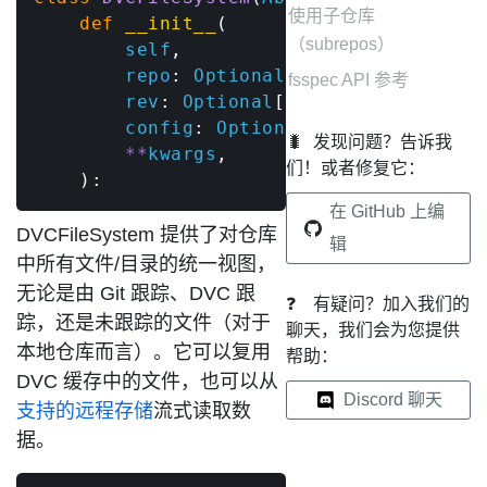
使用子仓库
def
__init__
(
（subrepos）
        self
,
        repo
:
 Optional
[
str
]
=
None
,
fsspec API 参考
        rev
:
 Optional
[
str
]
=
None
,
        config
:
 Optional
[
Dict
[
str
,
 Any
]
🐛
发现问题？告诉我
**
kwargs
,
们！或者修复它：
)
:
在 GitHub 上编
DVCFileSystem 提供了对仓库
辑
中所有文件/目录的统一视图，
无论是由 Git 跟踪、DVC 跟
❓
有疑问？加入我们的
踪，还是未跟踪的文件（对于
聊天，我们会为您提供
本地仓库而言）。它可以复用
帮助：
DVC
缓存
中的文件，也可以从
Discord 聊天
支持的远程存储
流式读取数
据。