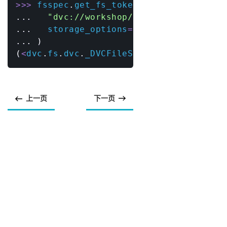
>>
>
 fsspec
.
get_fs_token_paths
(
.
.
.
"dvc://workshop/satellite-data/ja
.
.
.
   storage_options
=
{
"repo"
:
"https:/
.
.
.
)
(
<
dvc
.
fs
.
dvc
.
_DVCFileSystem 
object
 at 
0
上一页
下一页