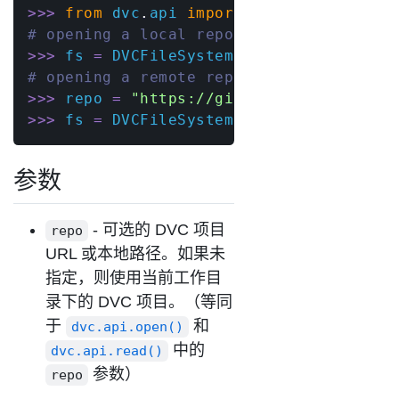
>>
>
from
 dvc
.
api 
import
# opening a local repository
>>
>
 fs 
=
 DVCFileSystem
(
"/path/to/local/
# opening a remote repository
>>
>
 repo 
=
"https://github.com/iterativ
>>
>
 fs 
=
 DVCFileSystem
(
repo
,
 rev
=
"main"
参数
- 可选的 DVC 项目
repo
URL 或本地路径。如果未
指定，则使用当前工作目
录下的 DVC 项目。（等同
于
和
dvc.api.open()
中的
dvc.api.read()
参数）
repo