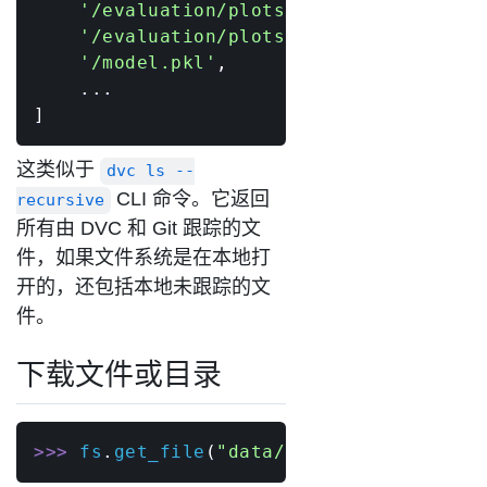
'/evaluation/plots/precision_recall
'/evaluation/plots/roc.json'
,
'/model.pkl'
,
.
.
.
]
这类似于
dvc ls --
CLI 命令。它返回
recursive
所有由 DVC 和 Git 跟踪的文
件，如果文件系统是在本地打
开的，还包括本地未跟踪的文
件。
下载文件或目录
>>
>
 fs
.
get_file
(
"data/data.xml"
,
"data.