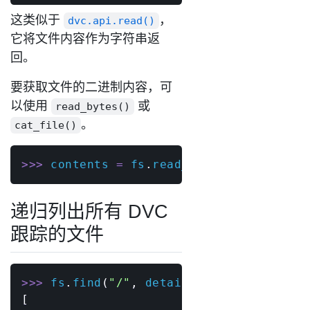
这类似于
，
dvc.api.read()
它将文件内容作为字符串返
回。
要获取文件的二进制内容，可
以使用
或
read_bytes()
。
cat_file()
>>
>
 contents 
=
 fs
.
read_bytes
(
"get-start
递归列出所有 DVC
跟踪的文件
>>
>
 fs
.
find
(
"/"
,
 detail
=
False
,
 dvc_only
[