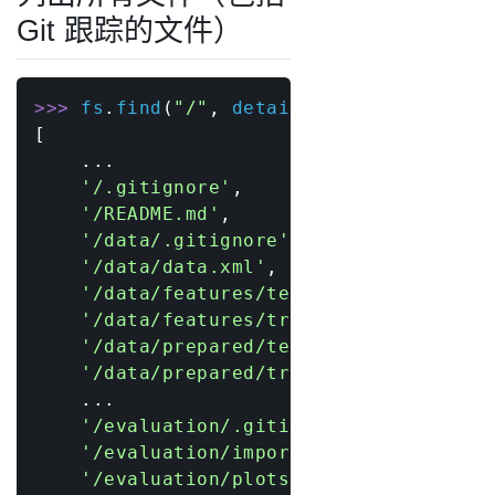
Git 跟踪的文件）
>>
>
 fs
.
find
(
"/"
,
 detail
=
False
)
[
.
.
.
'/.gitignore'
,
'/README.md'
,
'/data/.gitignore'
,
'/data/data.xml'
,
'/data/features/test.pkl'
,
'/data/features/train.pkl'
,
'/data/prepared/test.tsv'
,
'/data/prepared/train.tsv'
,
.
.
.
'/evaluation/.gitignore'
,
'/evaluation/importance.png'
,
'/evaluation/plots/confusion_matrix