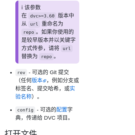
该参数
在
版本中
dvc>=3.60
从
重命名为
url
。如果你使用的
repo
是较早版本并以关键字
方式传参，请将
url
替换为
。
repo
- 可选的 Git 提交
rev
（任何
版本
，例如分支或
标签名、提交哈希，或
实
验名称
）。
- 可选的
配置
字
config
典，传递给 DVC 项目。
打开文件