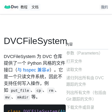
🚀
DataChain 开源发布。
在
上给我们点赞
！
Dvc
教程
文档
我的
DVCFileSystem
内容
参数（Parameters）
DVCFileSystem 为 DVC 仓库
打开文件
提供了一个 Python 风格的文件
接口（
与 fsspec 兼容
）。它
读取文件
是一个只读文件系统，因此不
递归列出所有由 DVC
支持任何写入操作，例
跟踪的文件
如
、
、
、
put_file
cp
rm
列出所有文件（包括由
、
等。
mv
mkdir
Git 跟踪的文件）
下载文件或目录
class
DVCFileSystem
(
AbstractFileSystem
)