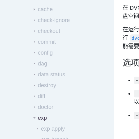
在
DV
cache
盘空
check-ignore
在运
checkout
行
dv
commit
能需
config
选
dag
data status
-
destroy
-
diff
以
doctor
-
exp
exp apply