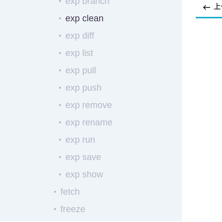
exp branch
上
exp clean
exp diff
exp list
exp pull
exp push
exp remove
exp rename
exp run
exp save
exp show
fetch
freeze