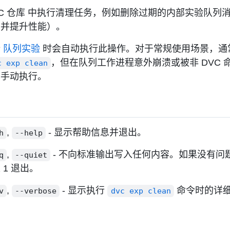
C 仓库
中执行清理任务，例如删除过期的内部实验队列
间并提升性能）。
行
队列实验
时会自动执行此操作。对于常规使用场景，通
，但在队列工作进程意外崩溃或被非 DVC 
c exp clean
要手动执行。
项
,
- 显示帮助信息并退出。
h
--help
,
- 不向标准输出写入任何内容。如果没有问题
q
--quiet
 1 退出。
,
- 显示执行
命令时的详
v
--verbose
dvc exp clean