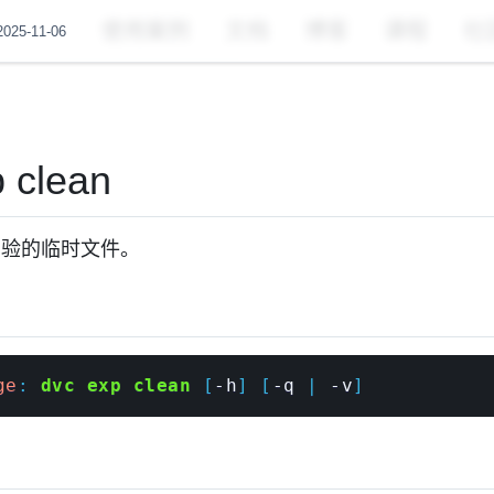
🚀
DataChain 开源发布。
在
上给我们点赞
！
使用案例
文档
博客
课程
社
25-11-06
 clean
实验的临时文件。
要
ge
: 
dvc exp clean
 [
-h
] [
-q 
| 
-v
]
述