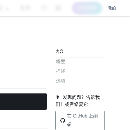
区
支持
开始使用
我的
内容
概要
描述
选项
🐛
发现问题？告诉我
们！或者修复它：
在 GitHub 上编
辑