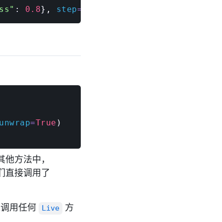
ss"
:
0.8
}
,
 step
=
1
)
：
unwrap
=
True
)
其他方法中，
们直接调用了
以调用任何
方
Live