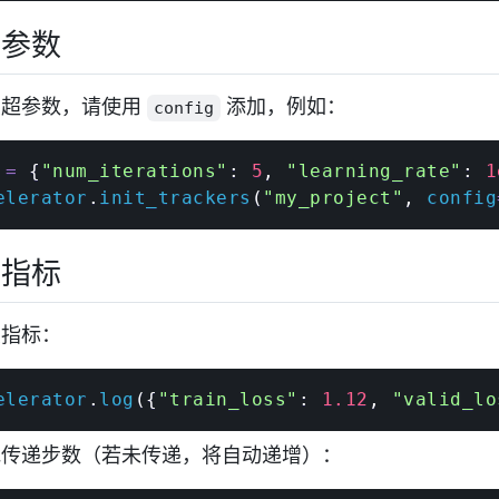
录参数
录超参数，请使用
添加，例如：
config
 
=
{
"num_iterations"
:
5
,
"learning_rate"
:
1
elerator
.
init_trackers
(
"my_project"
,
 config
录指标
录指标：
elerator
.
log
(
{
"train_loss"
:
1.12
,
"valid_lo
地传递步数（若未传递，将自动递增）：