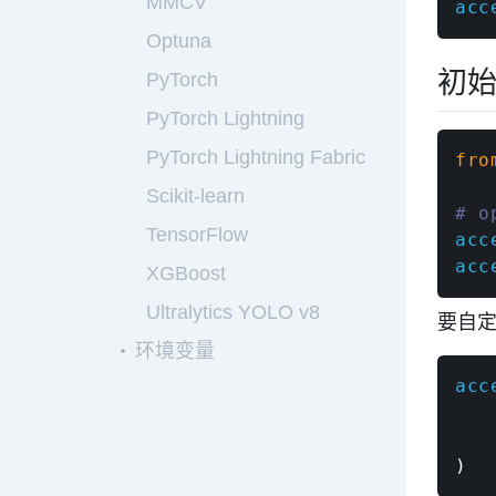
MMCV
acc
Optuna
初
PyTorch
PyTorch Lightning
PyTorch Lightning Fabric
fro
Scikit-learn
# o
TensorFlow
acc
acc
XGBoost
Ultralytics YOLO v8
要自
环境变量
acc
   
   
)