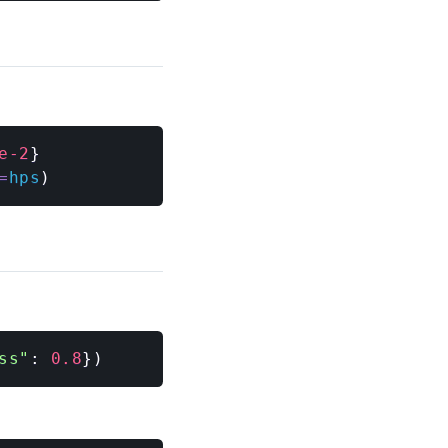
e-2
}
=
hps
)
ss"
:
0.8
}
)