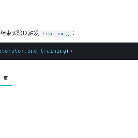
束
，结束实验以触发
：
Live.end()
elerator
.
end_training
(
)
一页