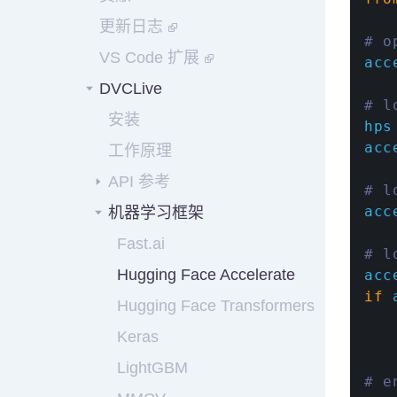
更新日志
# o
VS Code 扩展
acc
DVCLive
# l
安装
hps
acc
工作原理
API 参考
# l
acc
机器学习框架
Fast.ai
# l
Hugging Face Accelerate
acc
if
 
Hugging Face Transformers
   
Keras
   
LightGBM
# e