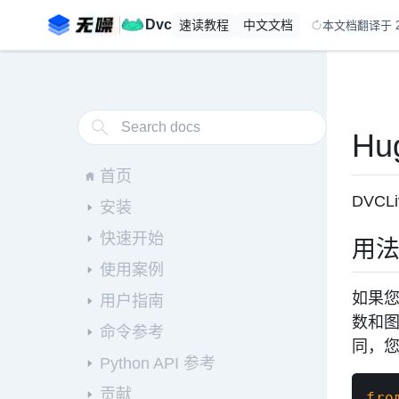
Dvc
速读
教程
中文
文档
本文档翻译于 20
Hug
首页
DVC
安装
快速开始
用
使用案例
如果
用户指南
数和
命令参考
同，
Python API 参考
贡献
fro