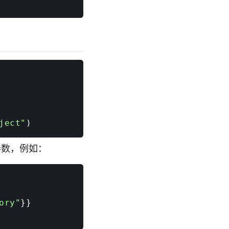
ject"
)
数，例如：
ory"
}
}