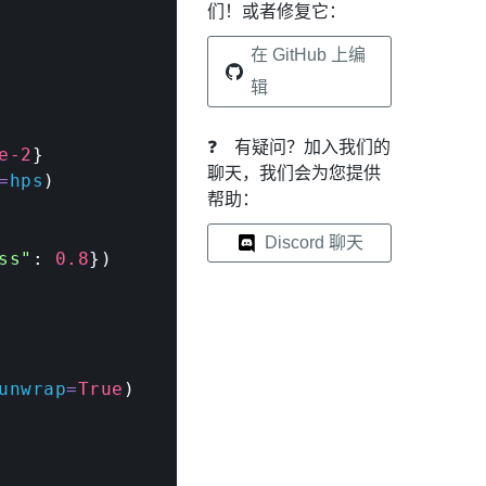
们！或者修复它：
在 GitHub 上编
辑
❓
有疑问？加入我们的
e-2
}
聊天，我们会为您提供
=
hps
)
帮助：
Discord 聊天
ss"
:
0.8
}
)
unwrap
=
True
)