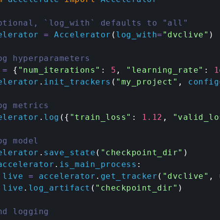
ptional, `log_with` defaults to "all"
elerator 
=
 Accelerator
(
log_with
=
"dvclive"
)
og hyperparameters
 
=
{
"num_iterations"
:
5
,
"learning_rate"
:
1
elerator
.
init_trackers
(
"my_project"
,
 config
og metrics
elerator
.
log
(
{
"train_loss"
:
1.12
,
"valid_lo
og model
elerator
.
save_state
(
"checkpoint_dir"
)
accelerator
.
is_main_process
:
 live 
=
 accelerator
.
get_tracker
(
"dvclive"
,
 
 live
.
log_artifact
(
"checkpoint_dir"
)
nd logging