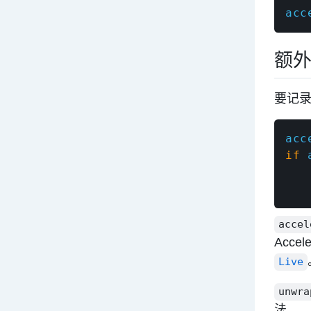
acc
额
要记
acc
if
 
   
   
accel
Accel
Live
unwra
法。