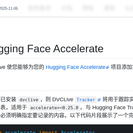
🚀
DataChain 开源发布。
在
上给我们点赞
！
使用案例
文档
博客
课程
社
25-11-06
ging Face Accelerate
Live 使您能够为您的
Hugging Face Accelerate
项目添加
法
您已安装
，则 DVCLive
将用于跟踪
dvclive
Tracker
图表，适用于
。与 Hugging Face Tr
accelerate>=0.25.0
您必须明确指定要记录的内容。以下代码片段展示了一个
m
 accelerate 
import
 Accelerator
