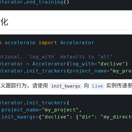
elerator
.
end_training
(
)
始化
m
 accelerate 
import
 Accelerator

ptional, `log_with` defaults to "all"
elerator 
=
 Accelerator
(
log_with
=
"dvclive"
)
elerator
.
init_trackers
(
project_name
=
"my_pro
定义跟踪行为，请使用
向
实例传递参
init_kwargs
Live
elerator
.
init_trackers
(
 project_name
=
"my_project"
,
 init_kwargs
=
{
"dvclive"
:
{
"dir"
:
"my_direct