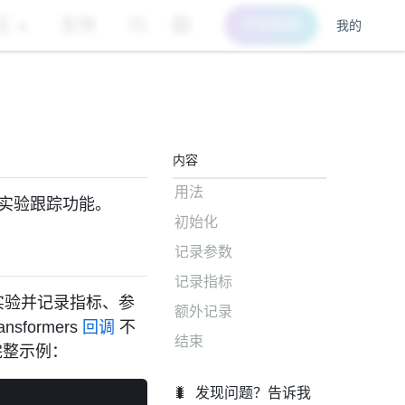
区
支持
开始使用
我的
内容
用法
实验跟踪功能。
初始化
记录参数
记录指标
实验并记录指标、参
额外记录
ansformers
回调
不
结束
完整示例：
🐛
发现问题？告诉我