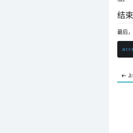
结
最后
acc
上