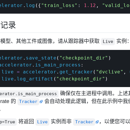
elerator
.
log
(
{
"train_loss"
:
1.12
,
"valid_lo
外记录
录模型、其他工件或图像，请从跟踪器中获取
实例
Live
elerator
.
save_state
(
"checkpoint_dir"
)
accelerator
.
is_main_process
:
 live 
=
 accelerator
.
get_tracker
(
"dvclive"
,
 
 live
.
log_artifact
(
"checkpoint_dir"
)
确保仅在主进程中调用。上述
erator.is_main_process
erate 的
会自动处理此逻辑，但在此示例中我
Tracker
。
将返回
实例而非
，以便您可
p=True
Live
Tracker