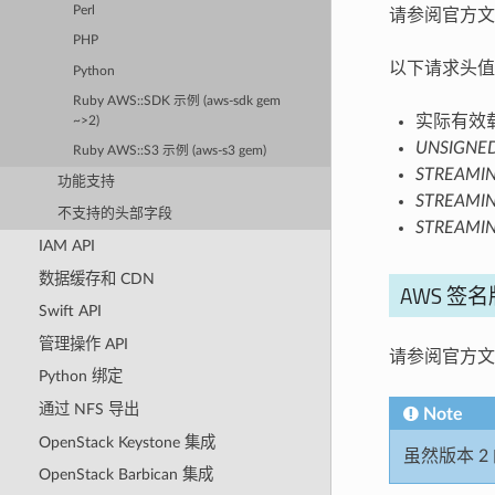
Perl
请参阅官方文
PHP
以下请求头值
Python
Ruby AWS::SDK 示例 (aws-sdk gem
实际有效
~>2)
UNSIGNE
Ruby AWS::S3 示例 (aws-s3 gem)
STREAMIN
功能支持
STREAMI
不支持的头部字段
STREAMI
IAM API
数据缓存和 CDN
AWS 签名
Swift API
管理操作 API
请参阅官方文
Python 绑定
通过 NFS 导出
Note
OpenStack Keystone 集成
虽然版本 2
OpenStack Barbican 集成