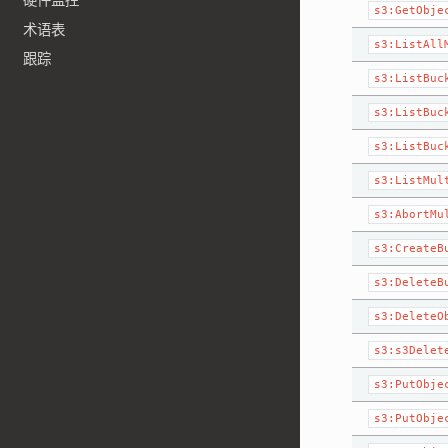
硬件监控
s3:GetObje
术语表
s3:ListAll
跟踪
s3:ListBuc
s3:ListBuc
s3:ListBuc
s3:ListMul
s3:AbortMu
s3:CreateB
s3:DeleteB
s3:DeleteO
s3:s3Delet
s3:PutObje
s3:PutObje