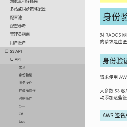
池放置和存储类
多站点同步策略配置
身份验
配置池
配置参考
管理员指南
对 RADO
的请求是由匿
用户账户
S3 API
身份验
API
常见
身份验证
请求使用 A
服务操作
大多数 S3 
存储桶操作
动添加这些签
对象操作
C++
AWS 签名
C#
Java