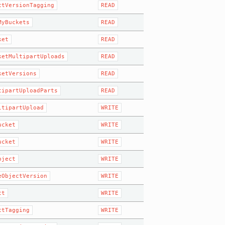
ctVersionTagging
READ
MyBuckets
READ
ket
READ
ketMultipartUploads
READ
ketVersions
READ
tipartUploadParts
READ
ltipartUpload
WRITE
ucket
WRITE
ucket
WRITE
bject
WRITE
eObjectVersion
WRITE
ct
WRITE
ctTagging
WRITE