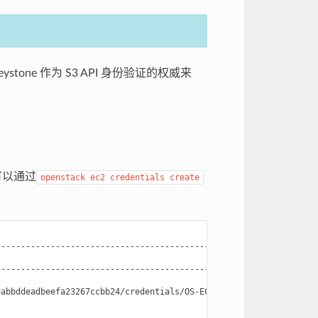
eystone 作为 S3 API 身份验证的权威来
可以通过
openstack
ec2
credentials
create
----------------------------------------------------------------
                                                                
----------------------------------------------------------------
                                                                
abbddeadbeefa23267ccbb24/credentials/OS-EC2/c921676aaabbccdeadbe
                                                                
                                                                