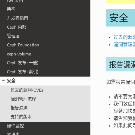
API 文档
架构
安全
开发者指南
Ceph 内部
管理层
过去的漏洞
漏洞管理
Ceph Foundation
ceph-volume
报告漏
Ceph 发布 (一般)
Ceph 发布 (索引)
安全
如需报告漏洞
过去的漏洞/CVEs
请不要为漏
漏洞管理流程
我们敦促
报告漏洞
显著加快
支持的版本
请告知我
如果此问
硬件监控
术语表