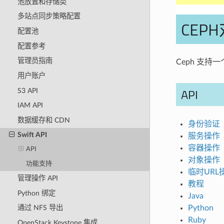
池放置和存储类
多站点同步策略配置
CEPH
配置池
配置参考
管理员指南
Ceph 支持一个
用户账户
API
S3 API
IAM API
数据缓存和 CDN
身份验证
Swift API
服务操作
容器操作
API
对象操作
功能支持
临时URL
管理操作 API
教程
Python 绑定
Java
Python
通过 NFS 导出
Ruby
OpenStack Keystone 集成