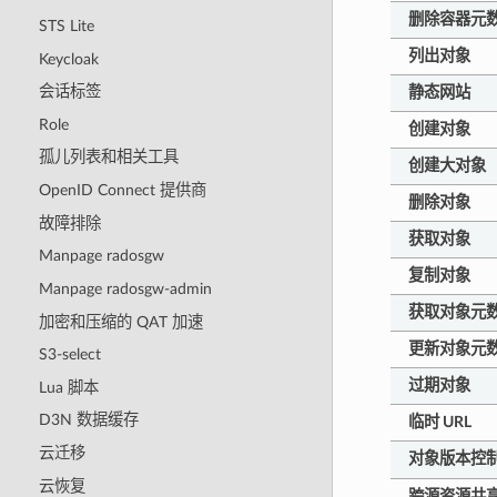
删除容器元
STS Lite
列出对象
Keycloak
会话标签
静态网站
Role
创建对象
孤儿列表和相关工具
创建大对象
OpenID Connect 提供商
删除对象
故障排除
获取对象
Manpage radosgw
复制对象
Manpage radosgw-admin
获取对象元
加密和压缩的 QAT 加速
更新对象元
S3-select
过期对象
Lua 脚本
D3N 数据缓存
临时 URL
云迁移
对象版本控
云恢复
跨源资源共享 