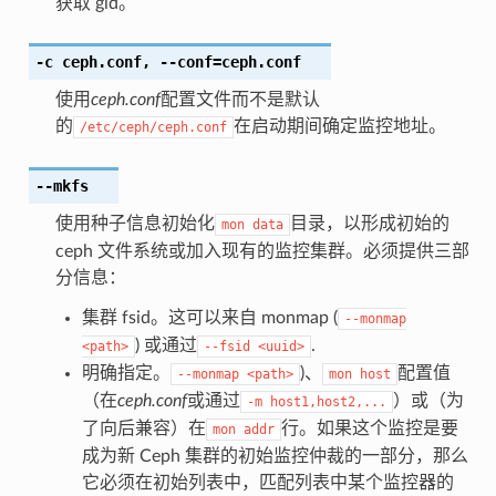
获取 gid。
-c
ceph.conf
,
--conf
=ceph.conf
使用
ceph.conf
配置文件而不是默认
的
在启动期间确定监控地址。
/etc/ceph/ceph.conf
--mkfs
使用种子信息初始化
目录，以形成初始的
mon
data
ceph 文件系统或加入现有的监控集群。必须提供三部
分信息：
集群 fsid。这可以来自 monmap (
--monmap
) 或通过
.
<path>
--fsid
<uuid>
明确指定。
)、
配置值
--monmap
<path>
mon
host
（在
ceph.conf
或通过
）或（为
-m
host1,host2,...
了向后兼容）在
行。如果这个监控是要
mon
addr
成为新 Ceph 集群的初始监控仲裁的一部分，那么
它必须在初始列表中，匹配列表中某个监控器的