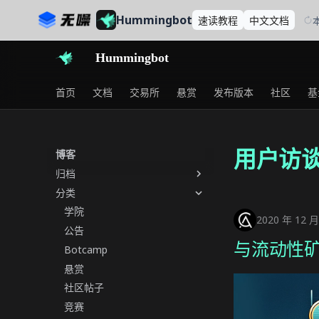
Hummingbot
速读
教程
中文
文档
Hummingbot
首页
文档
交易所
悬赏
发布版本
社区
基
用户访
博客
归档
分类
学院
2020 年 12 月
公告
与流动性矿工
Botcamp
悬赏
社区帖子
竞赛