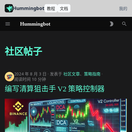
Hummingbot
教程
文档
我的
Hummingbot
初
编写清算狙击手 V2 策略控制
器
始
社区帖子
化
在 Hummingbot 中使用
搜
Osmosis
2024 年 8 月 3 日
发表于
社区文章
、
策略指南
索
阅读时间 10 分钟
使用 Dexalot 与
编写清算狙击手 V2 策略控制器
Hummingbot
Hummingbot V1 策略编码入
门指南
如何交易加密货币