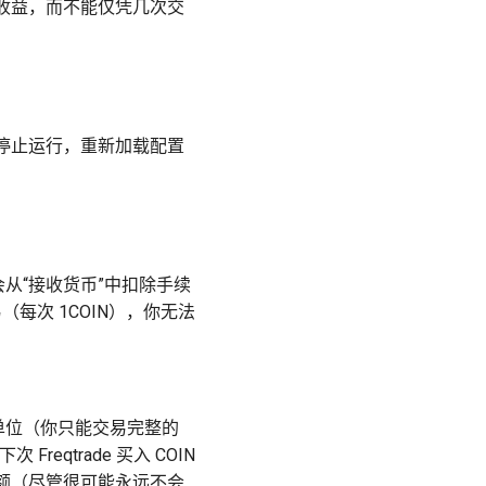
收益，而不能仅凭几次交
停止运行，重新加载配置
会从“接收货币”中扣除手续
易（每次 1COIN），你无法
交易单位（你只能交易完整的
reqtrade 买入 COIN
额（尽管很可能永远不会