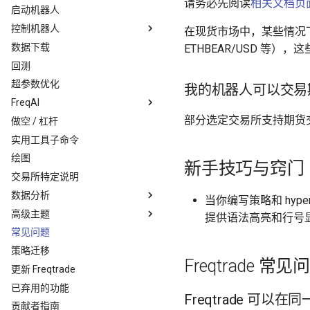
请务必先阅读
相关文档页
启动机器人
控制机器人
在现货市场中，某些情况下可以
数据下载
Telegram
ETHBEAR/USD 等），
回测
freqUI
超参数优化
REST API
我的机器人可以交易
FreqAI
Web Hook
部分选定交易所支持期货
做空 / 杠杆
介绍
实用工具子命令
配置
绘图
参数表
新手技巧与窍门
交易所特定说明
特征工程
数据分析
运行 FreqAI
当你编写策略和 hype
高级主题
强化学习
Jupyter 笔记本
提供语法高亮和行号显
常见问题
开发者指南
策略分析
高级安装后任务
策略迁移
回测分析
交易对象
Freqtrade 常见
更新 Freqtrade
前瞻分析
已弃用的功能
递归分析
Freqtrade 可
贡献者指南
高级策略