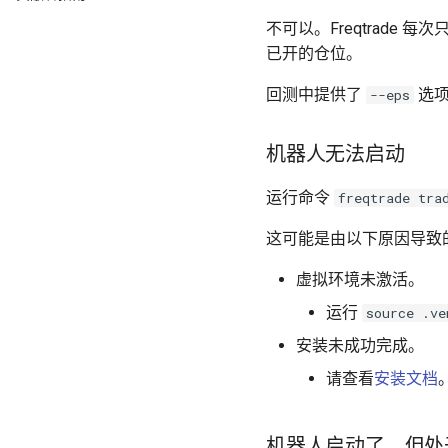
高级超参数优化
不可以。Freqtrade
订单流
已开的仓位。
生产者/消费者模式
回测中提供了
选项
--eps
SQL 速查表
机器人无法启动
运行命令
freqtrade tra
这可能是由以下原因导致
虚拟环境未激活。
运行
source .ve
安装未成功完成。
请查看
安装文档
机器人启动了，但处于