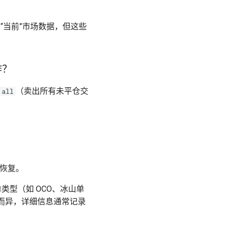
法来使用“当前”市场数据，但这些
作？
（卖出所有未平仓交
 all
来恢复。
单类型（如 OCO、冰山单
而异，详细信息通常记录