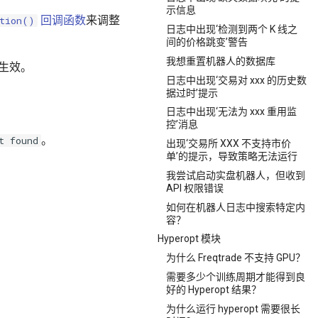
示信息
回调函数
来调整
ition()
日志中出现‘检测到两个 K 线之
间的价格跳变’警告
我想重置机器人的数据库
生效。
日志中出现‘交易对 xxx 的历史数
据过时’提示
日志中出现‘无法为 xxx 重用监
控’消息
。
t found
出现‘交易所 XXX 不支持市价
单’的提示，导致策略无法运行
我尝试启动实盘机器人，但收到
API 权限错误
如何在机器人日志中搜索特定内
容？
Hyperopt 模块
为什么 Freqtrade 不支持 GPU？
需要多少个训练周期才能得到良
好的 Hyperopt 结果？
为什么运行 hyperopt 需要很长