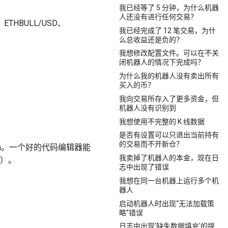
我已经等了 5 分钟，为什么机器
人还没有进行任何交易？
THBULL/USD、
我已经完成了 12 笔交易，为什
么总收益还是负的？
我想修改配置文件。可以在不关
闭机器人的情况下完成吗？
为什么我的机器人没有卖出所有
买入的币？
我向交易所存入了更多资金，但
机器人没有识别到
我想使用不完整的 K 线数据
是否有设置可以只退出当前持有
的交易而不开新仓？
harm。一个好的代码编辑器能
我卖掉了机器人的本金，现在日
误）。
志中出现了错误
我想在同一台机器上运行多个机
器人
启动机器人时出现“无法加载策
略”错误
日志中出现‘缺失数据填充’的提