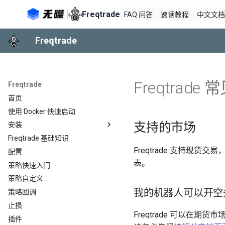
Freqtrade
FAQ
问答
速读
教程
中文
文
Freqtrade
Freqtrad
Freqtrade
首页
使用 Docker 快速启动
支持的市场
安装
Freqtrade 基础知识
Linux/MacOS/树莓派
Freqtrade 支持现
配置
Windows
表。
策略快速入门
策略自定义
我的机器人可以开空
策略回调
止损
Freqtrade 可以在
插件