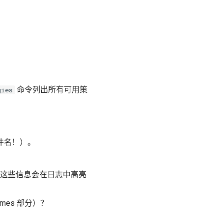
命令列出所有可用策
gies
件名！）。
—这些信息会在日志中高亮
umes 部分）？