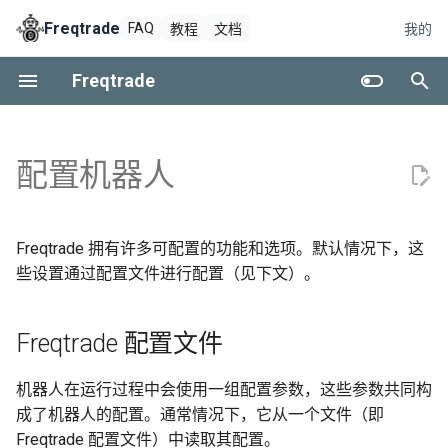
Freqtrade
FAQ
教程
文档
我的
正
Freqtrade
在
Linux/MacOS/树莓派
Freqtrade 配置文件
Telegram
介绍
Jupyter 笔记本
高级安装后任务
初
配置机器人
始
Windows
freqUI
配置
策略分析
交易对象
环境变量
化
REST API
参数表
回测分析
前瞻分析
多个配置文件
搜
Freqtrade 拥有许多可配置的功能和选项。默认情况下，这
些设置通过配置文件进行配置（见下文）。
编辑器自动补全和验证
Web Hook
特征工程
递归分析
索
配置参数
运行 FreqAI
高级策略
Freqtrade 配置文件
强化学习
高级超参数优化
配置选项的优先级
机器人在运行过程中会使用一组配置参数，这些参数共同构
成了机器人的配置。通常情况下，它从一个文件（即
开发者指南
订单流
参数表
Freqtrade 配置文件）中读取其配置。