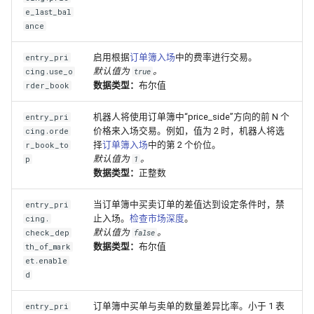
e_last_bal
ance
启用根据
订单簿入场
中的费率进行交易。
entry_pri
默认值为
。
cing.use_o
true
数据类型：
布尔值
rder_book
机器人将使用订单簿中“price_side”方向的前 N 个
entry_pri
价格来入场交易。例如，值为 2 时，机器人将选
cing.orde
择
订单簿入场
中的第 2 个价位。
r_book_to
默认值为
。
p
1
数据类型：
正整数
当订单簿中买卖订单的差值达到设定条件时，禁
entry_pri
止入场。
检查市场深度
。
cing.
默认值为
。
check_dep
false
数据类型：
布尔值
th_of_mark
et.enable
d
订单簿中买单与卖单的数量差异比率。小于 1 表
entry_pri