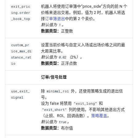
机器人将使用订单簿中“price_side”方向的前 N 个
exit_pric
价格来退出交易。例如，值为 2 时，机器人将选
ing.order
择
订单簿退出
中的第 2 个卖价。
_book_top
默认值为
。
1
数据类型：
正整数
设置当前价格与自定义入场或出场价格之间的最
custom_pr
大距离比率。
ice_max_di
默认值为
（2%）。
stance_rat
0.02
数据类型：
正浮点数
io
订单/信号处理
除
外，还使用策略生成的退出信
use_exit_
minimal_roi
号。
signal
设为 false 将禁用
和
"exit_long"
列的使用。不影响其他退出方式
"exit_short"
（止损、ROI、回调函数）。
策略覆盖
。
默认值为
。
true
数据类型：
布尔值