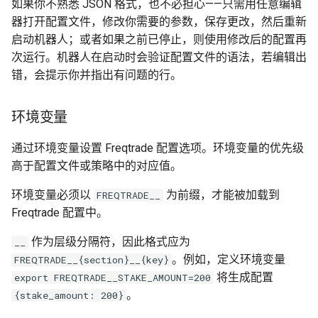
如果你不熟悉 JSON 格式，也不必担心——只需用任意编辑
带仓位调整的动态交易金
器打开配置文件，修改你需要的参数，保存更改，然后重新
额
启动机器人；或者如果之前已停止，则使用修改后的配置再
次运行。机器人在启动时会验证配置文件的语法，若编辑出
订单使用的价格
错，会提示你并指出有问题的行。
入场价格
环境变量
入场价格方向
通过环境变量设置 Freqtrade 配置选项。环境变量的优先级
高于配置文件或策略中的对应值。
启用订单簿时的入场价格
环境变量必须以
为前缀，才能被加载到
FREQTRADE__
未启用订单簿时的入场价
Freqtrade 配置中。
格
作为层级分隔符，因此格式应为
__
检查市场深度
。例如，定义环境变量
FREQTRADE__{section}__{key}
将生成配置
export FREQTRADE__STAKE_AMOUNT=200
出场价格
。
{stake_amount: 200}