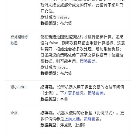
取消未成交或部分成交的订单。此设置不影响已
开仓位。
默认值为
。
false
数据类型：
布尔值
仅在新蜡烛图数据到达时才进行指标计算。如果
仅处理新蜡
设为 false，则每次循环都会重新计算指标，这意
烛图
味着同一根蜡烛会被多次处理，增加系统负载；
但如果您的策略依赖于逐笔交易数据而非仅蜡烛
图数据，则可能有用。
策略覆盖
。
默认值为
。
true
数据类型：
布尔值
必填项。
设置机器人用于退出交易的收益率阈值
最小 ROI
（比例）。
下方更多信息
。
策略覆盖
。
数据类型：
字典
必填项。
机器人使用的止损值（比例形式）。更
止损
多详情请参见
止损文档
。
策略覆盖
。
数据类型：
浮点数（比例）