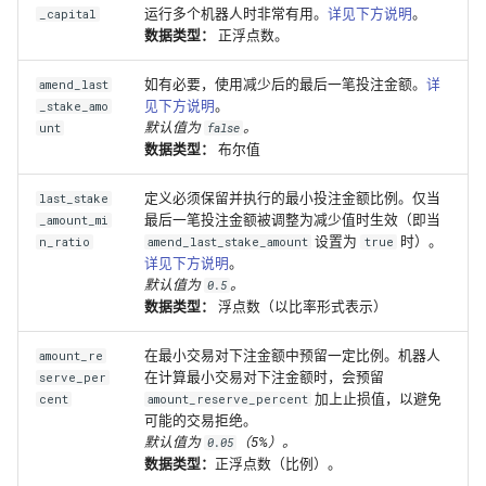
运行多个机器人时非常有用。
详见下方说明
。
_capital
数据类型：
正浮点数。
如有必要，使用减少后的最后一笔投注金额。
详
amend_last
见下方说明
。
_stake_amo
默认值为
。
unt
false
数据类型：
布尔值
定义必须保留并执行的最小投注金额比例。仅当
last_stake
最后一笔投注金额被调整为减少值时生效（即当
_amount_mi
设置为
时）。
n_ratio
amend_last_stake_amount
true
详见下方说明
。
默认值为
。
0.5
数据类型：
浮点数（以比率形式表示）
在最小交易对下注金额中预留一定比例。机器人
amount_re
在计算最小交易对下注金额时，会预留
serve_per
加上止损值，以避免
cent
amount_reserve_percent
可能的交易拒绝。
默认值为
（5%）。
0.05
数据类型：
正浮点数（比例）。