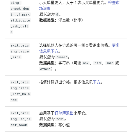
示卖单量更大，大于 1 表示买单量更高。
检查市
cing.
场深度
check_dep
默认值为
。
th_of_mark
0
数据类型：
浮点数（比率）
et.bids_to
_ask_delt
a
选择机器人在价差的哪一侧查看退出价格。
更多
exit_pric
信息见下方
。
ing.price
默认值为
。
_side
"same"
数据类型：
字符串（可选
、
、
或
ask
bid
same
）。
other
插值计算退出价格。更多信息见
下方
。
exit_pric
ing.price
_last_bala
nce
启用基于
订单簿退出
来平仓。
exit_pric
默认值为
。
ing.use_or
true
数据类型：
布尔值
der_book