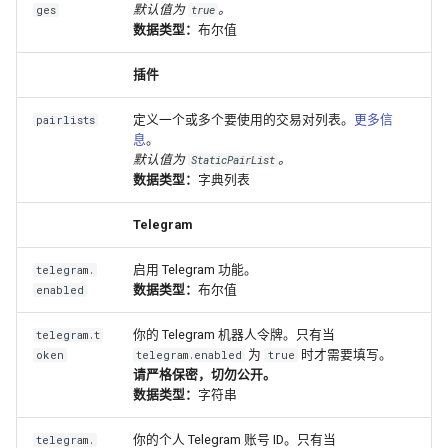
默认值为
。
ges
true
数据类型：
布尔值
插件
定义一个或多个要使用的交易对列表。
更多信
pairlists
息
。
默认值为
。
StaticPairList
数据类型：
字典列表
Telegram
启用 Telegram 功能。
telegram.
数据类型：
布尔值
enabled
你的 Telegram 机器人令牌。只有当
telegram.t
为
时才需要填写。
oken
telegram.enabled
true
请严格保密，切勿公开。
数据类型：
字符串
你的个人 Telegram 账号 ID。只有当
telegram.