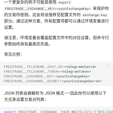
一个更复杂的例子可能是使用
export
出场价格方向
来保护你
FREQTRADE__EXCHANGE__KEY=<yourExchangeKey>
的交易所密钥。这会将该值移至配置文件的
exchange.key
启用订单簿时的出场价格
部分。通过这种方案，所有配置项都可以通过环境变量进行
设置。
未启用订单簿时的出场价
格
请注意，环境变量会覆盖配置文件中的对应设置，但命令行
参数始终具有最高优先级。
市价单定价
常见示例：
更多配置详情
FREQTRADE__TELEGRAM__CHAT_ID
=
FREQTRADE__TELEGRAM__TOKEN
=
理解 minimal_roi
FREQTRADE__EXCHANGE__KEY
=
FREQTRADE__EXCHANGE__SECRET
=
理解 force_entry_enable
JSON 列表会被解析为 JSON 格式——因此你可以使用以下
忽略已过期的 K 线
方式来设置交易对列表：
了解订单类型
export
FREQTRADE__EXCHANGE__PAIR_WHITELIST
=
'["BTC/US