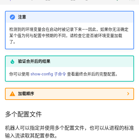
了解订单有效时间
注意
（time_in_force）
检测到的环境变量会在启动时被记录下来——因此，如果你无法确定
time_in_force 配置
某个值为何与配置中预期的不同，请检查它是否被环境变量加载
了。
法币转换
验证合并后的结果
fiat_display_currency 可以
使用哪些值？
你可以使用
show-config 子命令
查看最终合并后的完整配置。
Coingecko 的速率限制问
题
加载顺序
使用交易所 Websocket
多个配置文件
使用模拟运行模式
机器人可以指定并使用多个配置文件，也可以从进程的标准
输入流读取其配置参数。
模拟运行的注意事项