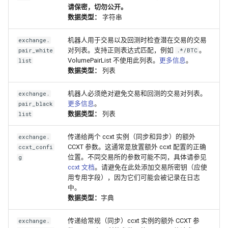
请保密，切勿公开。
数据类型：
字符串
机器人用于交易以及回测时检查潜在交易的交易
exchange.
对列表。支持正则表达式匹配，例如
。
pair_white
.*/BTC
VolumePairList 不使用此列表。
更多信息
。
list
数据类型：
列表
机器人必须绝对避免交易和回测的交易对列表。
exchange.
更多信息
。
pair_black
数据类型：
列表
list
传递给两个 ccxt 实例（同步和异步）的额外
exchange.
CCXT 参数。这通常是放置额外 ccxt 配置的正确
ccxt_confi
位置。不同交易所的参数可能不同，具体请参见
g
ccxt 文档
。请避免在此处添加交易所密钥（应使
用专用字段），因为它们可能会被记录在日志
中。
数据类型：
字典
传递给常规（同步）ccxt 实例的额外 CCXT 参
exchange.