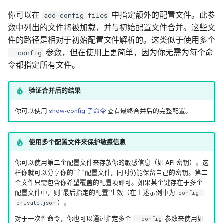
你可以在
中指定额外的配置文件。此参
add_config_files
切换到实盘模式
数中列出的文件将被加载，并与初始配置文件合并。这些文
件的路径是相对于初始配置文件解析的。这类似于使用多个
设置你的交易所账户
参数，但在使用上更简单，因为你无需为每个命
--config
令都指定所有文件。
将机器人切换至实盘模式
验证合并后的结果
在 Freqtrade 中使用代理
你可以使用
show-config 子命令
查看最终合并后的完整配置。
为交易所请求配置代理
使用多个配置文件来保护敏感信息
下一步
你可以使用第二个配置文件来存放你的敏感信息（如 API 密钥）。这
样你就可以分享你的“主”配置文件，同时仍能保留自己的密钥。第二
个文件只需包含你希望覆盖的配置项即可。如果某个键存在于多个
配置文件中，则“最后指定的配置”生效（在上述示例中为
config-
）。
private.json
对于一次性命令，你也可以通过指定多个
参数来使用如
--config