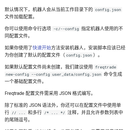
生产者/消费者模式
策略中的参数
默认情况下，机器人会从当前工作目录下的
config.json
文件加载配置。
SQL 速查表
配置每笔交易的交易量
你可以使用命令行选项
指定机器人使用的不
-c/--config
同配置文件。
最小交易金额
如果你使用了
快速开始
方法安装机器人，安装脚本应该已经
模拟交易钱包
为你创建了默认的配置文件（
）。
config.json
可交易余额
如果默认配置文件尚未创建，我们建议使用
freqtrade
命令生成
new-config --config user_data/config.json
分配可用资金
一个基础配置文件。
Freqtrade 配置文件需采用 JSON 格式编写。
调整上次交易金额
除了标准的 JSON 语法外，你还可以在配置文件中使用单
固定交易金额
行
和多行
注释，并且允许参数列表中
// ...
/* ... */
的尾随逗号。
动态投注金额