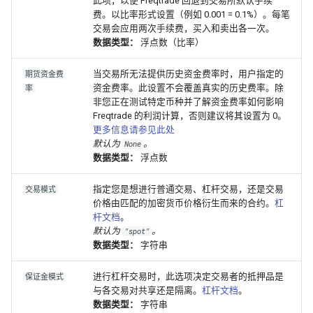
此项，以便 Freqtrade 回退到交易所默认手续
费。以比率形式设置（例如 0.001 = 0.1%）。每笔
交易会应用两次手续费，买入和卖出各一次。
数据类型：
浮点数（比率）
当交易所无法提供历史资金费率时，用户指定的
期货资金费
资金费率。此设置不会覆盖真实的历史费率。除
率
非您正在测试特定币种并了解资金费率如何影响
Freqtrade 的利润计算，否则建议将其设置为 0。
更多信息请参见此处
默认为
。
None
数据类型：
浮点数
指定您是想进行普通交易、杠杆交易，还是交易
交易模式
价格由匹配的加密货币价格衍生而来的合约。
杠
杆文档
。
默认为
。
"spot"
数据类型：
字符串
进行杠杆交易时，此选项决定交易者的抵押品是
保证金模式
与各交易对共享还是隔离。
杠杆文档
。
数据类型：
字符串