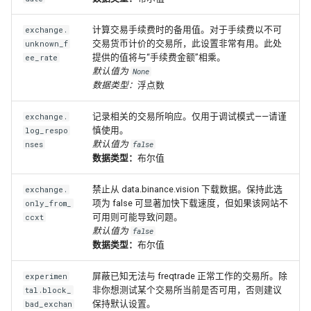
计算交易手续费时的备用值。对于手续费以不可
exchange.
交易货币计价的交易所，此设置非常有用。此处
unknown_f
提供的值将与“手续费金额”相乘。
ee_rate
默认值为
None
数据类型：
浮点数
记录相关的交易所响应。仅用于调试模式——请谨
exchange.
慎使用。
log_respo
默认值为
nses
false
数据类型：
布尔值
禁止从 data.binance.vision 下载数据。保持此选
exchange.
项为 false 可显著加快下载速度，但如果该网站不
only_from_
可用则可能导致问题。
ccxt
默认值为
false
数据类型：
布尔值
屏蔽已知无法与 freqtrade 正常工作的交易所。除
experimen
非你想测试某个交易所当前是否可用，否则建议
tal.block_
保持默认设置。
bad_exchan