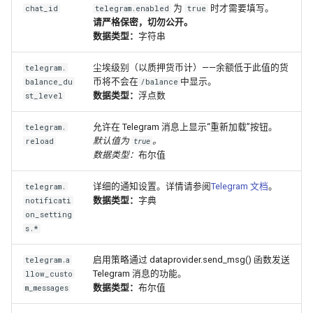
为
时才需要填写。
chat_id
telegram.enabled
true
请严格保密，切勿公开。
数据类型：
字符串
尘埃级别（以质押货币计）——余额低于此值的货
telegram.
币将不会在
中显示。
balance_du
/balance
数据类型：
浮点数
st_level
允许在 Telegram 消息上显示“重新加载”按钮。
telegram.
默认值为
。
reload
true
数据类型：
布尔值
详细的通知设置。详情请参阅
Telegram 文档
。
telegram.
数据类型：
字典
notificati
on_setting
s.*
启用策略通过 dataprovider.send_msg() 函数发送
telegram.a
Telegram 消息的功能。
llow_custo
数据类型：
布尔值
m_messages