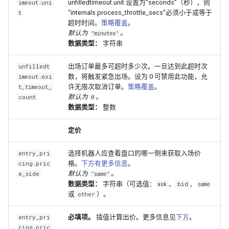
unfilledtimeout.unit 设置为“seconds”（秒），则
imeout.uni
“internals.process_throttle_secs”必须小于或等于
t
超时时间。
策略覆盖
。
默认为
。
"minutes"
数据类型：
字符串
出场订单最多可超时多少次。一旦达到此超时次
unfilledt
数，将触发紧急出场。设为 0 可禁用此功能，允
imeout.exi
许无限次取消订单。
策略覆盖
。
t_timeout_
默认为
。
count
0
数据类型：
整数
定价
选择机器人应查看盘口的哪一侧来获取入场价
entry_pri
格。
下方有更多信息
。
cing.pric
默认为
。
e_side
"same"
数据类型：
字符串（可选值：
、
、
ask
bid
same
或
）。
other
必填项。
插值计算出价。更多信息见
下方
。
entry_pri
cing.pric