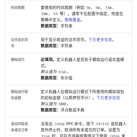
要使用的时间周期（例如
、
、
、
时间周期
1m
5m
15m
、
等）。通常不在配置中指定，而是在
30m
1h
策略中定义。
策略覆盖
。
数据类型：
字符串
用于显示收益的法币货币。
下方更多信息
。
法币显示货
数据类型：
字符串
币
必填项。
定义机器人是否处于模拟运行或实盘模
模拟运行
式。
默认值为
。
true
数据类型：
布尔值
定义机器人在模拟运行模式下所使用的模拟钱包
模拟运行钱
的初始金额（以质押货币计）。
下方更多信息
包金额
默认值为
。
1000
数据类型：
浮点数或字典
当发出
RPC 命令、按下
或机器人
退出时取消
/stop
Ctrl+C
意外终止时，取消所有未成交的订单。设置为
未成交订单
时，可在市场崩盘等情况下使用
来
true
/stop