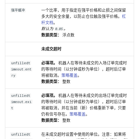
一个比率，用于指定在强平价格和止损之间保留
强平缓冲
多大的安全余量，以防止仓位触及强平价格。
杠
杆文档
。
默认为
。
0.05
数据类型：
浮点数
未成交超时
必填项。
机器人在等待未成交的入场订单完成时
unfilledt
的等待时间（以分钟或秒为单位），超时后订单
imeout.ent
将被取消。
策略覆盖
。
ry
数据类型：
整数
必填项。
机器人在等待未成交的出场订单完成时
unfilledt
的等待时间（以分钟或秒为单位），超时后订单
imeout.exi
将被取消，并在当前（新）价格重新下单，只要
t
仍有信号存在。
策略覆盖
。
数据类型：
整数
在未成交超时设置中使用的单位。注意：如果将
unfilledt