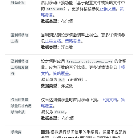
启用移动止损功能（基于配置文件或策略文件中
移动止损
的
）。更多详情请参见
止损文档
。
策
stoploss
略覆盖
。
数据类型：
布尔值
当利润达到设定值后调整止损位。更多详情请参
盈利后移动
见
止损文档
。
策略覆盖
。
止损
数据类型：
浮点数
设定何时应用
的偏移
盈利后移动
trailing_stop_positive
量。应为正数的百分比值。更多详情请参见
止损
止损触发偏
文档
。
策略覆盖
。
移
默认值为
（无偏移）。
0.0
数据类型：
浮点数
仅当达到偏移量时应用移动止损。
止损文档
。
策
仅当达到偏
略覆盖
。
移量后才启用
默认为
。
移动止损
false
数据类型：
布尔值
回测/模拟运行期间使用的手续费。通常不应配置
手续费