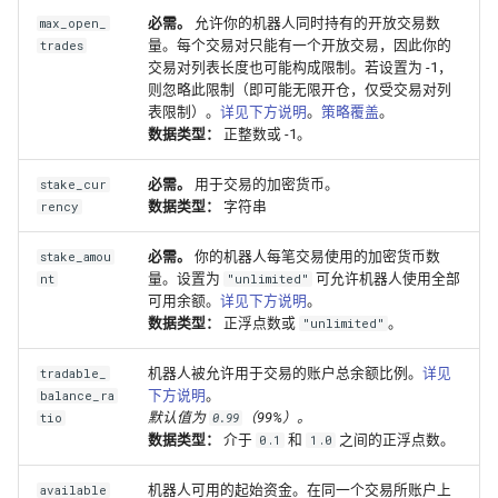
必需。
允许你的机器人同时持有的开放交易数
max_open_
量。每个交易对只能有一个开放交易，因此你的
trades
交易对列表长度也可能构成限制。若设置为 -1，
则忽略此限制（即可能无限开仓，仅受交易对列
表限制）。
详见下方说明
。
策略覆盖
。
数据类型：
正整数或 -1。
必需。
用于交易的加密货币。
stake_cur
数据类型：
字符串
rency
必需。
你的机器人每笔交易使用的加密货币数
stake_amou
量。设置为
可允许机器人使用全部
nt
"unlimited"
可用余额。
详见下方说明
。
数据类型：
正浮点数或
。
"unlimited"
机器人被允许用于交易的账户总余额比例。
详见
tradable_
下方说明
。
balance_ra
默认值为
（99%）。
tio
0.99
数据类型：
介于
和
之间的正浮点数。
0.1
1.0
机器人可用的起始资金。在同一个交易所账户上
available