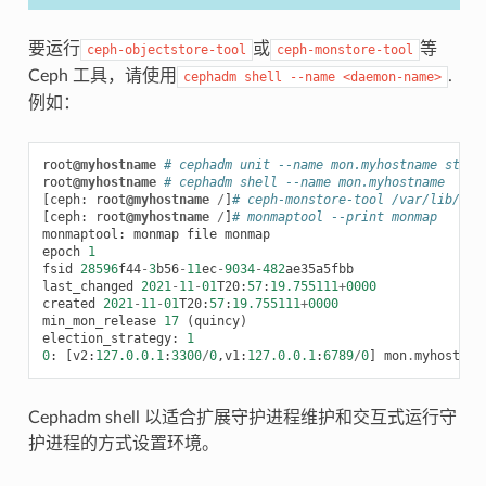
要运行
或
等
ceph-objectstore-tool
ceph-monstore-tool
Ceph 工具，请使用
.
cephadm
shell
--name
<daemon-name>
例如：
root
@myhostname
# cephadm unit --name mon.myhostname stop
root
@myhostname
# cephadm shell --name mon.myhostname
[
ceph
:
root
@myhostname
/
]
# ceph-monstore-tool /var/lib/cep
[
ceph
:
root
@myhostname
/
]
# monmaptool --print monmap
monmaptool
:
monmap
file
monmap
epoch
1
fsid
28596
f44
-
3
b56
-
11
ec
-
9034
-
482
ae35a5fbb
last_changed
2021
-
11
-
01
T20
:
57
:
19.755111
+
0000
created
2021
-
11
-
01
T20
:
57
:
19.755111
+
0000
min_mon_release
17
(
quincy
)
election_strategy
:
1
0
:
[
v2
:
127.0.0.1
:
3300
/
0
,
v1
:
127.0.0.1
:
6789
/
0
]
mon
.
myhostnam
Cephadm shell 以适合扩展守护进程维护和交互式运行守
护进程的方式设置环境。