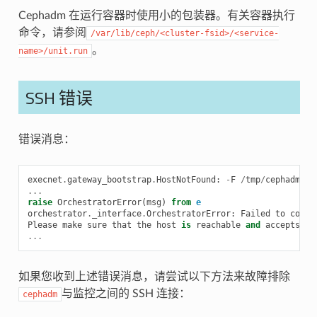
Cephadm 在运行容器时使用小的包装器。有关容器执行
命令，请参阅
/var/lib/ceph/<cluster-fsid>/<service-
。
name>/unit.run
SSH 错误
错误消息：
execnet
.
gateway_bootstrap
.
HostNotFound
:
-
F
/
tmp
/
cephadm
-
co
...
raise
OrchestratorError
(
msg
)
from
e
orchestrator
.
_interface
.
OrchestratorError
:
Failed
to
conne
Please
make
sure
that
the
host
is
reachable
and
accepts
co
...
如果您收到上述错误消息，请尝试以下方法来故障排除
与监控之间的 SSH 连接：
cephadm