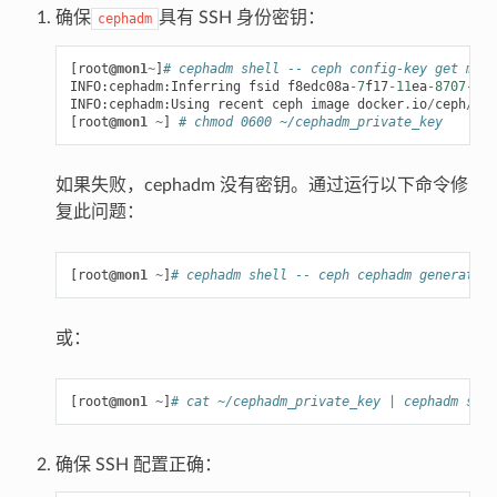
确保
具有 SSH 身份密钥：
cephadm
[
root
@mon1
~
]
# cephadm shell -- ceph config-key get mgr/
INFO
:
cephadm
:
Inferring
fsid
f8edc08a
-
7
f17
-
11
ea
-
8707
-
000
INFO
:
cephadm
:
Using
recent
ceph
image
docker
.
io
/
ceph
/
cep
[
root
@mon1
~
]
# chmod 0600 ~/cephadm_private_key
如果失败，cephadm 没有密钥。通过运行以下命令修
复此问题：
[
root
@mon1
~
]
# cephadm shell -- ceph cephadm generate-s
或：
[
root
@mon1
~
]
# cat ~/cephadm_private_key | cephadm shel
确保 SSH 配置正确：