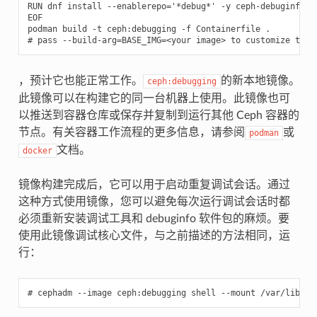
RUN dnf install --enablerepo='*debug*' -y ceph-debuginfo gd
EOF

podman build -t ceph:debugging -f Containerfile .

，预计它也能正常工作。
的新本地镜像。
ceph:debugging
此镜像可以在构建它的同一台机器上使用。此镜像也可
以推送到容器仓库或保存并复制到运行其他 Ceph 容器的
节点。有关容器工作流程的更多信息，请参阅
或
podman
文档。
docker
镜像构建完成后，它可以用于启动重复调试会话。通过
这种方式使用镜像，您可以避免每次运行调试会话时都
必须重新安装调试工具和 debuginfo 软件包的麻烦。要
使用此镜像调试核心文件，与之前描述的方法相同，运
行：
cephadm
--image
ceph:debugging
shell
--mount
/var/lib/sy