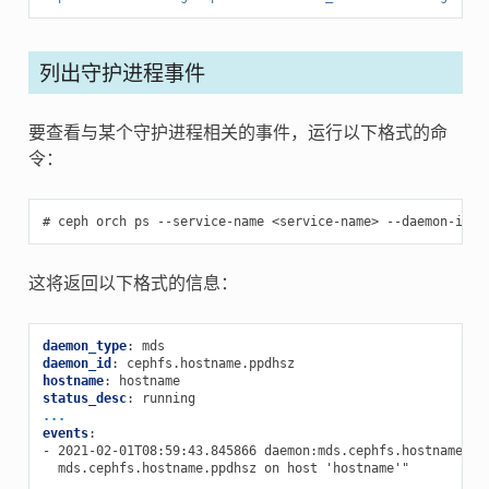
列出守护进程事件
要查看与某个守护进程相关的事件，运行以下格式的命
令：
ceph
orch
ps
--service-name
<service-name>
--daemon-id
<
这将返回以下格式的信息：
daemon_type
:
mds
daemon_id
:
cephfs.hostname.ppdhsz
hostname
:
hostname
status_desc
:
running
...
events
:
-
2021-02-01T08:59:43.845866 daemon:mds.cephfs.hostname.pp
mds.cephfs.hostname.ppdhsz on host 'hostname'"