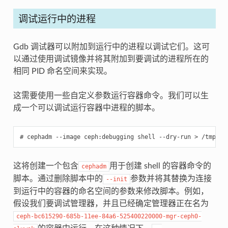
调试运行中的进程
Gdb 调试器可以附加到运行中的进程以调试它们。这可
以通过使用调试镜像并将其附加到要调试的进程所在的
相同 PID 命名空间来实现。
这需要使用一些自定义参数运行容器命令。我们可以生
成一个可以调试运行容器中进程的脚本。
cephadm
--image
ceph:debugging
shell
--dry-run
>
/tmp/de
这将创建一个包含
用于创建 shell 的容器命令的
cephadm
脚本。通过删除脚本中的
参数并将其替换为连接
--init
到运行中的容器的命名空间的参数来修改脚本。例如，
假设我们要调试管理器，并且已经确定管理器正在名为
ceph-bc615290-685b-11ee-84a6-525400220000-mgr-ceph0-