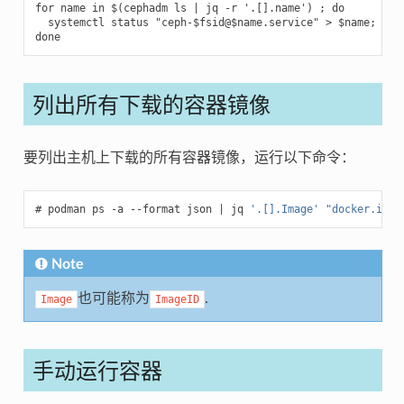
for name in $(cephadm ls | jq -r '.[].name') ; do

  systemctl status "ceph-$fsid@$name.service" > $name;

列出所有下载的容器镜像
要列出主机上下载的所有容器镜像，运行以下命令：
podman
ps
-a
--format
json
|
jq
'.[].Image'
"docker.io/l
Note
也可能称为
.
Image
ImageID
手动运行容器