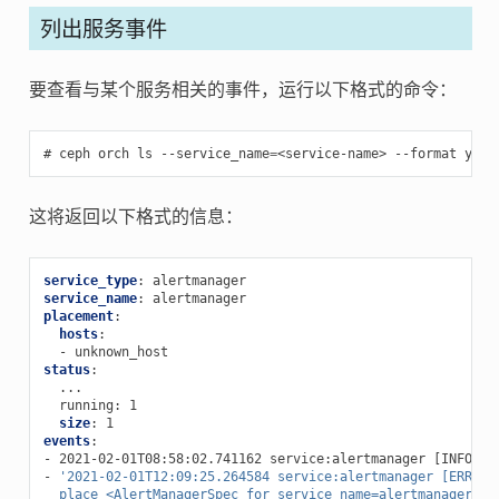
列出服务事件
要查看与某个服务相关的事件，运行以下格式的命令：
ceph
orch
ls
--service_name
=
<service-name>
--format
yaml
这将返回以下格式的信息：
service_type
:
alertmanager
service_name
:
alertmanager
placement
:
hosts
:
-
unknown_host
status
:
...
running
:
1
size
:
1
events
:
-
2021-02-01T08:58:02.741162 service:alertmanager [INFO] "
-
'2021-02-01T12:09:25.264584
service:alertmanager
[ERROR]
place
<AlertManagerSpec
for
service_name=alertmanager>
o