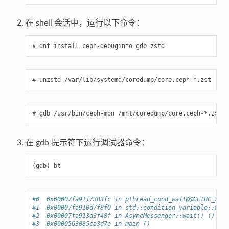
在 shell 会话中，运行以下命令：
dnf
install
ceph-debuginfo
gdb
zstd
unzstd
/var/lib/systemd/coredump/core.ceph-*.zst
gdb
/usr/bin/ceph-mon
/mnt/coredump/core.ceph-*.zst
在 gdb 提示符下运行调试器命令：
bt
#0  0x00007fa9117383fc in pthread_cond_wait@@GLIBC_2.3.
#1  0x00007fa910d7f8f0 in std::condition_variable::wait
#2  0x00007fa913d3f48f in AsyncMessenger::wait() () fro
#3  0x0000563085ca3d7e in main ()