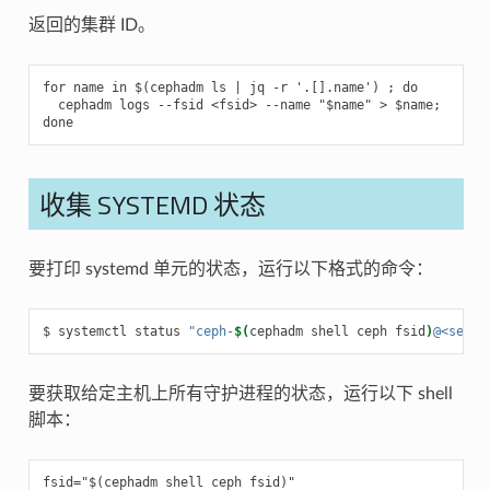
返回的集群 ID。
for name in $(cephadm ls | jq -r '.[].name') ; do

  cephadm logs --fsid <fsid> --name "$name" > $name;

收集 SYSTEMD 状态
要打印 systemd 单元的状态，运行以下格式的命令：
systemctl
status
"ceph-
$(
cephadm
shell
ceph
fsid
)
@<servi
要获取给定主机上所有守护进程的状态，运行以下 shell
脚本：
fsid="$(cephadm shell ceph fsid)"
