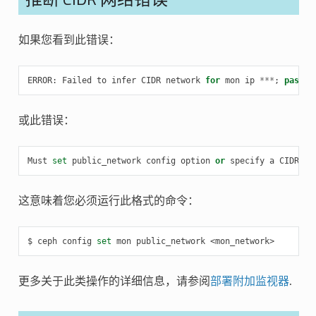
如果您看到此错误：
ERROR
:
Failed
to
infer
CIDR
network
for
mon
ip
***
;
pass
-
或此错误：
Must
set
public_network
config
option
or
specify
a
CIDR
ne
这意味着您必须运行此格式的命令：
ceph
config
set
mon
public_network
<mon_network>
更多关于此类操作的详细信息，请参阅
部署附加监视器
.