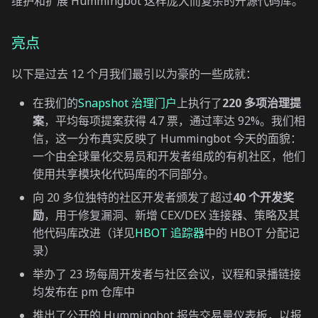
维护和扩展 Hummingbot 这样庞大而复杂的开源代码库。
亮点
以下是过去 12 个月我们最引以为豪的一些成就：
在我们的
Snapshot 治理门户
上执行了
220 多项治理提
案
，平均每项提案获得 4.7 票，通过率达 92%。我们相
信，这一分布真实反映了 Hummingbot 今天的面貌：
一个由全球量化交易员和开发者组成的有机社区，他们
使用共享模块化代码库的不同部分。
向 20 多位独特的社区开发者颁发了超过
40 个开发奖
励
，用于修复漏洞、新增 CEX/DEX 连接器、策略及其
他代码库改进（详见
HBOT 追踪器
中的 HBOT 分配记
录）
举办了 23 场每周开发者与社区会议，议程和录播链接
均发布在 pm 仓库中
推出了公开的 Hummingbot 报告交易量仪表板，以报