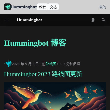
Hummingbot
教程
文档
我的
Hummingbot
初
始
Hummingbot 博客
化
搜
2023 年 5 月 2 日
在
路线图
中
3 分钟阅读
索
Hummingbot 2023 路线图更新