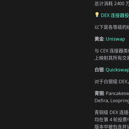
总计消耗 2400 
DEX 连接器
以下是各等级的
黄金
:
Uniswap
与 CEX 连接器
上映射其所有交
白银
:
Quickswa
对于白银级 DE
青铜
: Pancakesw
Defira, Looprin
青铜级 DEX 
均在第 4 轮投票中
版本中被包含并