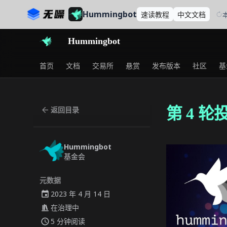
Hummingbot
速读
教程
中文
文档
Hummingbot
首页
文档
交易所
悬赏
发布版本
社区
基
第 4 
返回目录
Hummingbot
基金会
元数据
2023 年 4 月 14 日
在
治理
中
5 分钟阅读