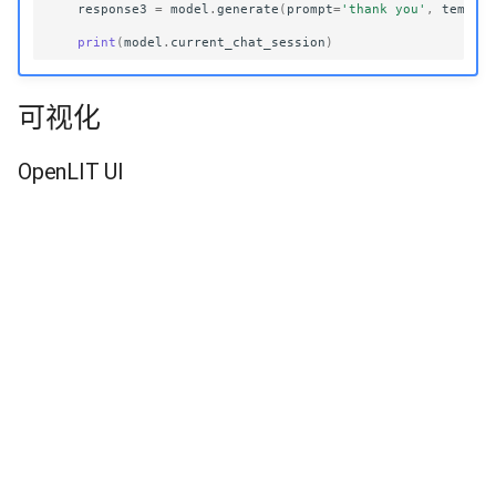
response3
=
model
.
generate
(
prompt
=
'thank you'
,
temp
=
0
print
(
model
.
current_chat_session
)
可视化
OpenLIT UI