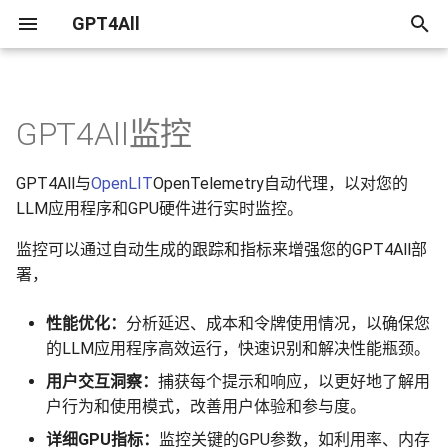
GPT4All
初
始
GPT4All监控
使用 Microsoft Excel 的本地
GPT4All API 服务器
设置监控
常见问题解答
化
AI 聊天
搜
GPT4All与
OpenLIT
OpenTelemetry自动代理，以对您的
可视化
故障排除
使用您的 Google Drive 的本地
LLM应用程序和GPU硬件进行实时监控。
索
AI 聊天
OpenLIT UI
监控可以通过自动生成的跟踪和指标来增强您的GPT4All部
署，
使用您的 Obsidian Vault 的本
Grafana、DataDog及其他集
地 AI 聊天
成
性能优化：
分析延迟、成本和令牌使用情况，以确保您
的LLM应用程序高效运行，快速识别和解决性能瓶颈。
使用您的 OneDrive 的本地 AI
聊天
用户交互洞察：
捕获每个提示和响应，以更好地了解用
户行为和使用模式，改善用户体验和参与度。
详细GPU指标：
监控关键的GPU参数，如利用率、内存