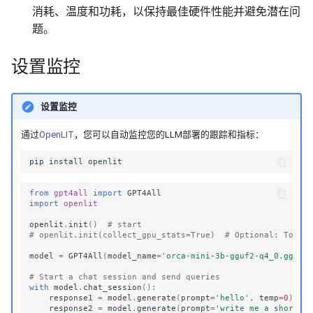
消耗、温度和功耗，以保持最佳硬件性能并避免潜在问
题。
设置监控
设置监控
通过
OpenLIT
，您可以自动监控您的LLM部署的跟踪和指标：
pip
install
from
gpt4all
import
GPT4All
import
openlit
openlit
.
init
()
# start
# openlit.init(collect_gpu_stats=True)  # Optional: To co
model
=
GPT4All
(
model_name
=
'orca-mini-3b-gguf2-q4_0.gguf'
# Start a chat session and send queries
with
model
.
chat_session
():
response1
=
model
.
generate
(
prompt
=
'hello'
,
temp
=
0
)
response2
=
model
.
generate
(
prompt
=
'write me a short p