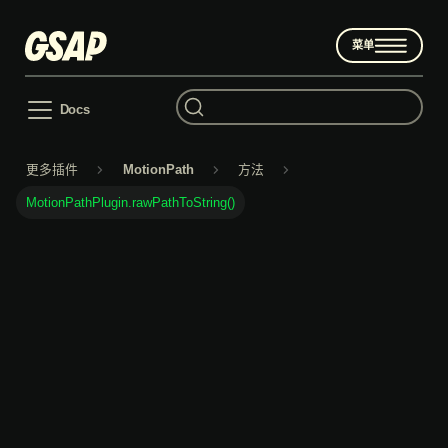
菜单
更多插件
MotionPath
方法
MotionPathPlugin.rawPathToString()