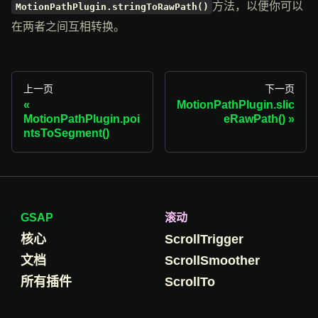
方法，以便你可以
MotionPathPlugin.stringToRawPath()
在两者之间互相转换。
上一页
下一页
MotionPathPlugin.slic
MotionPathPlugin.poi
eRawPath()
ntsToSegment()
GSAP
滚动
核心
ScrollTrigger
文档
ScrollSmoother
所有插件
ScrollTo