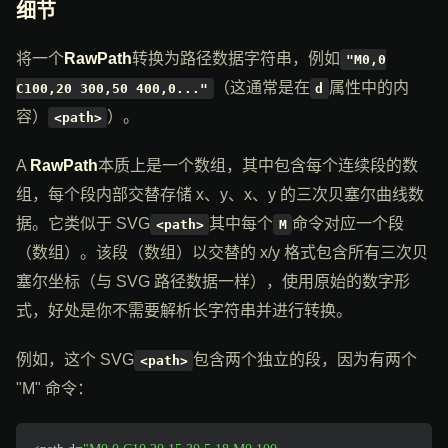
细节
将一个
RawPath
转换为路径数据字符串，例如
"M0,0
（这通常是在
属性中的内
C100,20 300,50 400,0..."
d
容）
）。
<path>
A
RawPath
本质上是一个数组，其中包含每个连续段的数
组，每个段内部交替存储 x、y、x、y 的三次贝塞尔曲线数
据。它类似于 SVG
其中每个
命令对应一个段
<path>
M
（数组）。该段（数组）以交替的 x/y 格式包含所有三次贝
塞尔坐标（与 SVG 路径数据一样），使用原始的数字形
式，好处是你不需要解析长字符串并进行转换。
例如，这个 SVG
包含两个独立的段，因为有两个
<path>
"M" 命令：