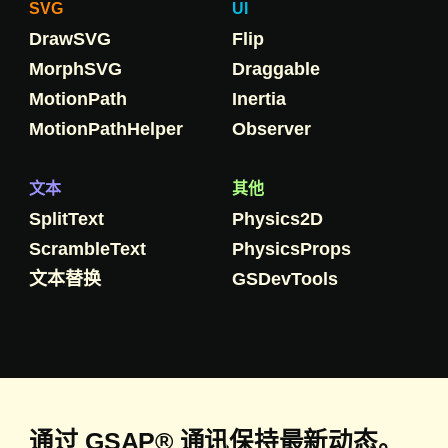
SVG
UI
DrawSVG
Flip
MorphSVG
Draggable
MotionPath
Inertia
MotionPathHelper
Observer
文本
其他
SplitText
Physics2D
ScrambleText
PhysicsProps
文本替换
GSDevTools
通过 GSAP® 通讯保持最新动态。