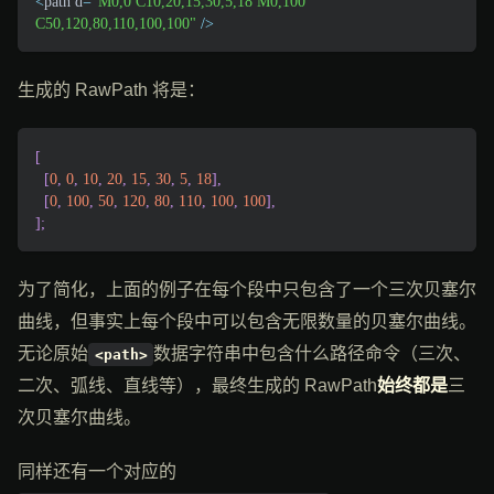
<
path d
=
"M0,0 C10,20,15,30,5,18 M0,100 
C50,120,80,110,100,100"
/
>
生成的 RawPath 将是：
[
[
0
,
0
,
10
,
20
,
15
,
30
,
5
,
18
]
,
[
0
,
100
,
50
,
120
,
80
,
110
,
100
,
100
]
,
]
;
为了简化，上面的例子在每个段中只包含了一个三次贝塞尔
曲线，但事实上每个段中可以包含无限数量的贝塞尔曲线。
无论原始
数据字符串中包含什么路径命令（三次、
<path>
二次、弧线、直线等），最终生成的 RawPath
始终都是
三
次贝塞尔曲线。
同样还有一个对应的