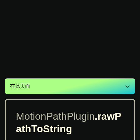
在此页面
MotionPathPlugin
.rawP
athToString