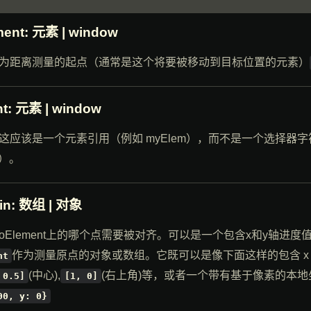
ment
: 元素 | window
为距离测量的起点（通常是这个将要被移动到目标位置的元素）
nt
: 元素 | window
这应该是一个元素引用（例如 myElem），而不是一个选择器
"）。
in
: 数组 | 对象
定toElement上的哪个点需要被对齐。可以是一个包含x和y轴进
作为测量原点的对象或数组。它既可以是像下面这样的包含 x 和
nt
(中心),
(右上角)等，或者一个带有基于像素的本
 0.5]
[1, 0]
00, y: 0}