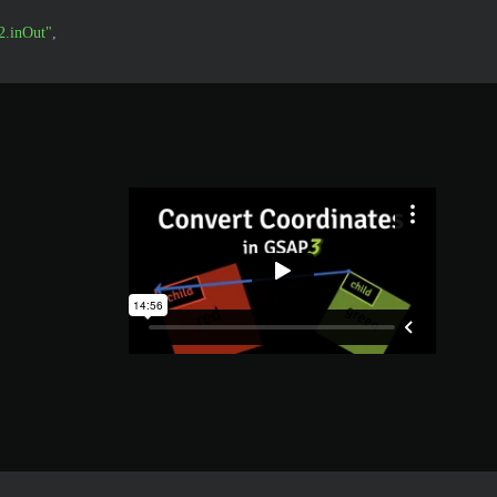
2.inOut"
,