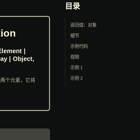
目录
返回值：对象
tion
细节
示例代码
lement |
视频
y | Object,
示例 1
示例 2
入两个元素，它将
。