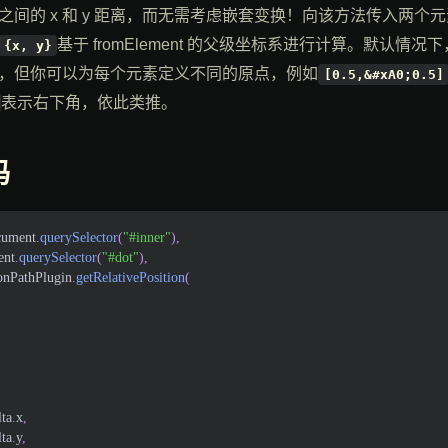
之间的 x 和 y 距离，而无需考虑嵌套变换！向该方法传入两个
基于 fromElement 的父级坐标系进行计算。默认情
{x, y}
，但你可以为每个元素定义不同的原点，例如
[0.5,&#xA0;0.5]
表示右下角，依此类推。
码
cument
.
querySelector
(
"#inner"
)
,
ent
.
querySelector
(
"#dot"
)
,
onPathPlugin
.
getRelativePosition
(
lta
.
x
,
lta
.
y
,