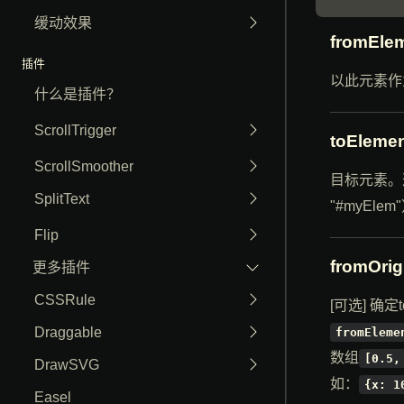
缓动效果
fromEle
插件
以此元素作
什么是插件？
ScrollTrigger
toEleme
ScrollSmoother
目标元素。
SplitText
"#myElem
Flip
fromOrig
更多插件
CSSRule
[可选] 确
Draggable
fromEleme
数组
[0.5,
DrawSVG
如：
{x: 1
Easel