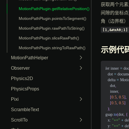
获取两个元素
MotionPathPlugin.getRelativePosition()
间隙的坐标点
MotionPathPlugin.pointsToSegment()
角（边界框）
MotionPathPlugin.rawPathToString()
[1,&#xA0;1]
MotionPathPlugin.sliceRawPath()
MotionPathPlugin.stringToRawPath()
示例代
MotionPathHelper
Observer
let
 inner 
=
do
  dot 
=
docum
Physics2D
  delta 
=
Moti
    dot
,
PhysicsProps
    inner
,
[
0.5
,
0.5
]
,
Pixi
[
0.5
,
0.5
]
)
;
ScrambleText
gsap
.
to
(
dot
,
{
ScrollTo
x
:
"+="
+
 de
y
:
"+="
+
 de