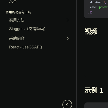
文本
duration
:
2
,
ease
:
"power
}
)
;
有用的功能与工具
实用方法
Staggers（交错动画）
视频
辅助函数
React - useGSAP()
示例 1