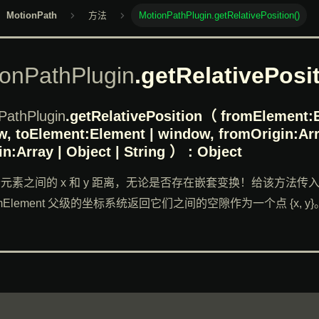
MotionPath
方法
MotionPathPlugin.getRelativePosition()
onPathPlugin
.getRelativePosi
PathPlugin
.getRelativePosition
（ fromElement:E
, toElement:Element | window, fromOrigin:Arra
in:Array | Object | String ） : Object
元素之间的 x 和 y 距离，无论是否存在嵌套变换！给该方法传
omElement 父级的坐标系统返回它们之间的空隙作为一个点 {x, y}