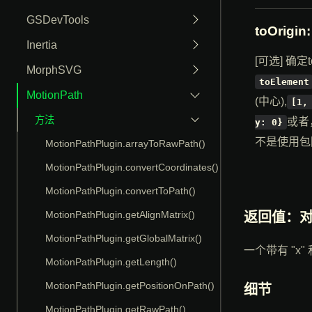
GSDevTools
toOrigin
Inertia
[可选] 确
MorphSVG
toElement
MotionPath
(中心),
[1,
方法
或者，
y: 0}
不是使用包
MotionPathPlugin.arrayToRawPath()
MotionPathPlugin.convertCoordinates()
MotionPathPlugin.convertToPath()
MotionPathPlugin.getAlignMatrix()
返回值：
MotionPathPlugin.getGlobalMatrix()
一个带有 "x
MotionPathPlugin.getLength()
MotionPathPlugin.getPositionOnPath()
细节
MotionPathPlugin.getRawPath()