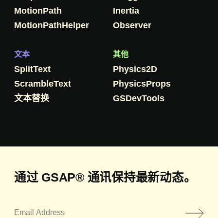
MotionPath
Inertia
MotionPathHelper
Observer
文本
其他
SplitText
Physics2D
ScrambleText
PhysicsProps
文本替换
GSDevTools
通过 GSAP® 通讯保持最新动态。
邮箱地址
*