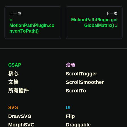
上一页
下一页
MotionPathPlugin.get
MotionPathPlugin.co
GlobalMatrix()
nvertToPath()
GSAP
滚动
核心
ScrollTrigger
文档
ScrollSmoother
所有插件
ScrollTo
SVG
UI
DrawSVG
Flip
MorphSVG
Draggable