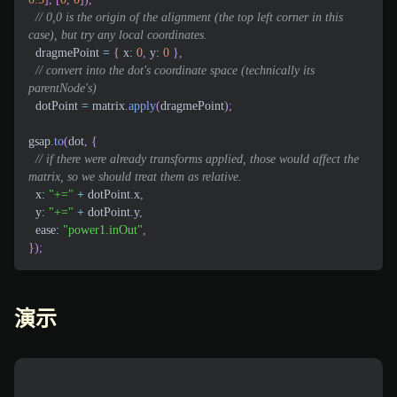
// 0,0 is the origin of the alignment (the top left corner in this 
case), but try any local coordinates.
  dragmePoint 
=
{
x
:
0
,
y
:
0
}
,
// convert into the dot's coordinate space (technically its 
parentNode's)
  dotPoint 
=
 matrix
.
apply
(
dragmePoint
)
;
gsap
.
to
(
dot
,
{
// if there were already transforms applied, those would affect the 
matrix, so we should treat them as relative.
x
:
"+="
+
 dotPoint
.
x
,
y
:
"+="
+
 dotPoint
.
y
,
ease
:
"power1.inOut"
,
}
)
;
演示