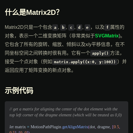
什么是Matrix2D？
Matrix2D只是一个包含
,
,
,
,
，以及
属性的
a
b
c
d
e
f
对象，表示一个二维变换矩阵（非常类似于
SVGMatrix
)。
它包含了所有的旋转、缩放、倾斜以及x/y平移信息，在不
同坐标空间之间转换时很有用。它有一个
方法，
apply()
接受一个点对象（例如
）并
matrix.apply({x:0, y:100})
返回应用了矩阵变换的新点对象。
示例代码
// get a matrix for aligning the center of the dot element with the 
top left corner of the dragme element (which will be treated as 0,0)
let
 matrix 
=
MotionPathPlugin
.
getAlignMatrix
(
dot
,
 dragme
,
[
0.5
,
0.5
]
,
[
0
,
0
]
)
,