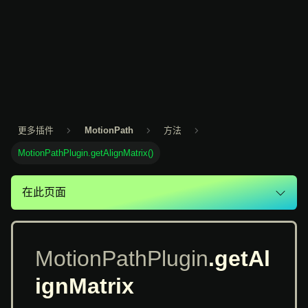
更多插件
MotionPath
方法
MotionPathPlugin.getAlignMatrix()
在此页面
MotionPathPlugin
.getAl
ignMatrix