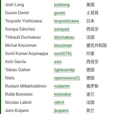
Josh Long
joshlong
美国
Guven Demir
guven
土耳其
Tsuyoshi Yoshizawa
tsuyoshizawa
日本
Soraya Sánchez
sorayasl
西班牙
Thibault Duchateau
tduchateau
法国
Michal Kreuzman
kreuzman
捷克共和国
Sunil Kumar Anjanappa
sunil0791
印度
Asís García
asis
西班牙
Tobias Gafner
lightszentip
德国
Niels
opensource21
德国
Rustam Miftakhutdinov
rustamm
俄罗斯
Rafał Borowiec
kolorobot
波兰
Nicolas Labrot
nithril
法国
Joris Kuipers
jkuipers
荷兰