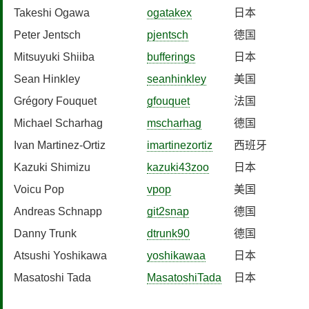
Takeshi Ogawa
ogatakex
日本
Peter Jentsch
pjentsch
德国
Mitsuyuki Shiiba
bufferings
日本
Sean Hinkley
seanhinkley
美国
Grégory Fouquet
gfouquet
法国
Michael Scharhag
mscharhag
德国
Ivan Martinez-Ortiz
imartinezortiz
西班牙
Kazuki Shimizu
kazuki43zoo
日本
Voicu Pop
vpop
美国
Andreas Schnapp
git2snap
德国
Danny Trunk
dtrunk90
德国
Atsushi Yoshikawa
yoshikawaa
日本
Masatoshi Tada
MasatoshiTada
日本