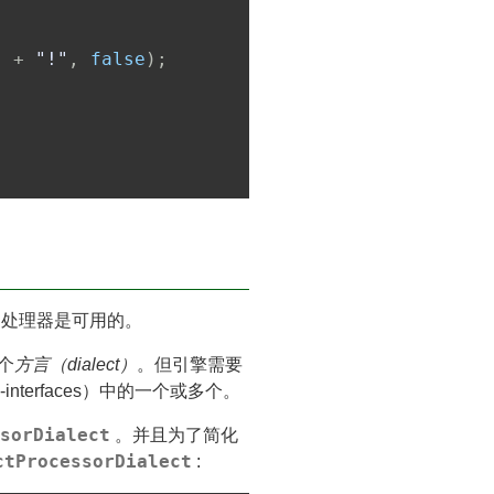
)
+
"!"
,
false
)
;
们的处理器是可用的。
一个
方言（dialect）
。但引擎需要
-interfaces）中的一个或多个。
sorDialect
。并且为了简化
ctProcessorDialect
: