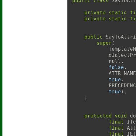
public
class
SayToAtt
private
static
fi
private
static
fi
public
SayToAttri
super
(
            TemplateM
            dialectPr
            null
,
false
,
            ATTR_NAME
true
,
            PRECEDENC
true
)
;
}
protected
void
do
final
 ITe
final
 Att
final
 IEl