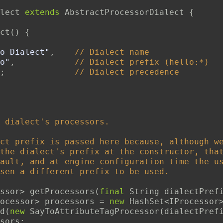
lect
extends
AbstractProcessorDialect
{
ct
(
)
{
o Dialect"
,
// Dialect name
o"
,
// Dialect prefix (hello:*)
;
// Dialect precedence
 dialect's processors.

ct prefix is passed here because, although we
the dialect's prefix at the constructor, that
ault, and at engine configuration time the us
sen a different prefix to be used.

ssor
>
getProcessors
(
final
 String dialectPref
ocessor
>
 processors 
=
new
HashSet
<
IProcessor
d
(
new
SayToAttributeTagProcessor
(
dialectPref
sors
;