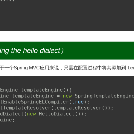
 the hello dialect）
te
一个Spring MVC应用来说，只需在配置过程中将其添加到
eEngine 
templateEngine
(
)
{
ine templateEngine 
=
new
SpringTemplateEngin
tEnableSpringELCompiler
(
true
)
;
tTemplateResolver
(
templateResolver
(
)
)
;
dDialect
(
new
HelloDialect
(
)
)
;
gine
;