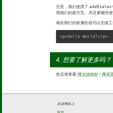
addDialec
注意，我们使用了
用我们的新方言。
并且要额外使
现在我们的新属性就可以无缝工
<
p
>
Hello World!
</
p
>
想要了解更多吗？
然后请查看
“再次说你好！再花五分
在该网站上
首页