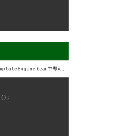
mplateEngine
bean中即可。
e
(
)
;