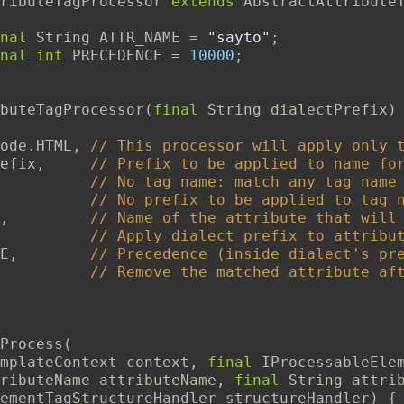
ributeTagProcessor
extends
AbstractAttribute
nal
 String ATTR_NAME 
=
"sayto"
;
nal
int
 PRECEDENCE 
=
10000
;
buteTagProcessor
(
final
 String dialectPrefix
)
ode
.
HTML
,
// This processor will apply only 
efix
,
// Prefix to be applied to name fo
// No tag name: match any tag name
// No prefix to be applied to tag 
,
// Name of the attribute that will
// Apply dialect prefix to attribu
E
,
// Precedence (inside dialect's pr
// Remove the matched attribute af
Process
(
mplateContext context
,
final
 IProcessableEle
ributeName attributeName
,
final
 String attri
ementTagStructureHandler structureHandler
)
{