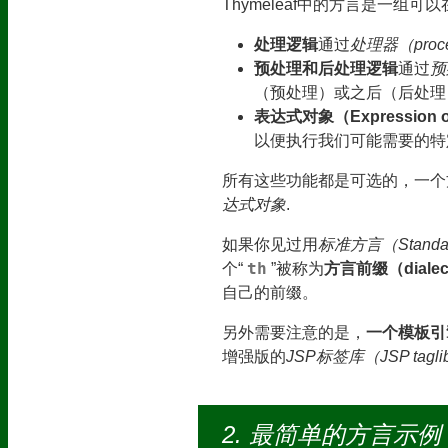
Thymeleaf中的方言是一组
处理逻辑
通过
处理器（proce
预处理和后处理逻辑
通过
预
（预处理）或之后（后处理
表达式对象（Expression o
以便执行我们可能需要的特
所有这些功能都是可选的，一个
达式对象
.
如果你见过用
标准方言（Standard
th
个“
”被称为
方言前缀（dialect
自己的前缀。
另外需要注意的是，
一个模板引
增强版的
JSP标签库（JSP tagli
最简单的方言示例：Sa