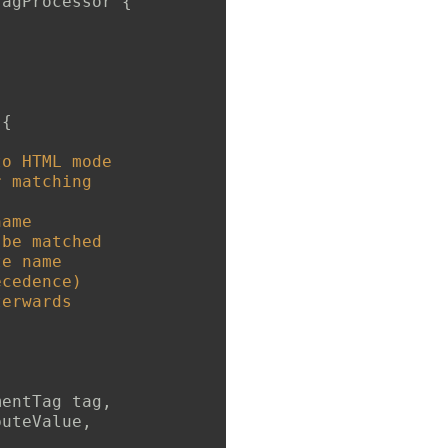
TagProcessor
{
{
to HTML mode
r matching
name
 be matched
te name
ecedence)
terwards
mentTag tag
,
buteValue
,