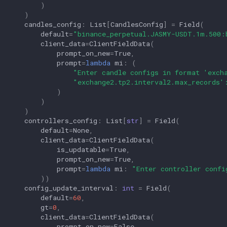
)
)
candles_config
:
List
[
CandlesConfig
]
=
Field
(
default
=
"binance_perpetual.JASMY-USDT.1m.500:
client_data
=
ClientFieldData
(
prompt_on_new
=
True
,
prompt
=
lambda
mi
:
(
"Enter candle configs in format 'exch
"exchange2.tp2.interval2.max_records'
)
)
)
controllers_config
:
List
[
str
]
=
Field
(
default
=
None
,
client_data
=
ClientFieldData
(
is_updatable
=
True
,
prompt_on_new
=
True
,
prompt
=
lambda
mi
:
"Enter controller confi
))
config_update_interval
:
int
=
Field
(
default
=
60
,
gt
=
0
,
client_data
=
ClientFieldData
(
prompt_on_new
=
False
,