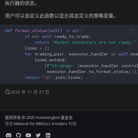
执行器的状态。
用户可以自定义此函数以显示其自定义的策略变量。
def
format_status
(
self
)
->
str
:
if
not
self
.
ready_to_trade
:
return
"Market connectors are not ready."
lines
=
[]
for
trading_pair
,
executor_handler
in
self
.
exe
lines
.
extend
(
[
f
"Strategy: 
{
executor_handler
.
contro
executor_handler
.
to_format_status
()]
return
"
\n
"
.
join
(
lines
)
2025 年 11 月 27 日
版权所有 © 2025 Hummingbot 基金会
使用
Material for MkDocs Insiders
构建