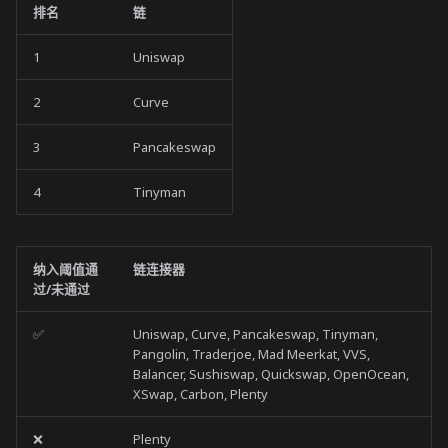
排名
链
1
Uniswap
2
Curve
3
Pancakeswap
4
Tinyman
纳入阈值通
链连接器
过/未通过
✅
Uniswap, Curve, Pancakeswap, Tinyman,
Pangolin, Traderjoe, Mad Meerkat, VVS,
Balancer, Sushiswap, Quickswap, OpenOcean,
XSwap, Carbon, Plenty
❌
Plenty