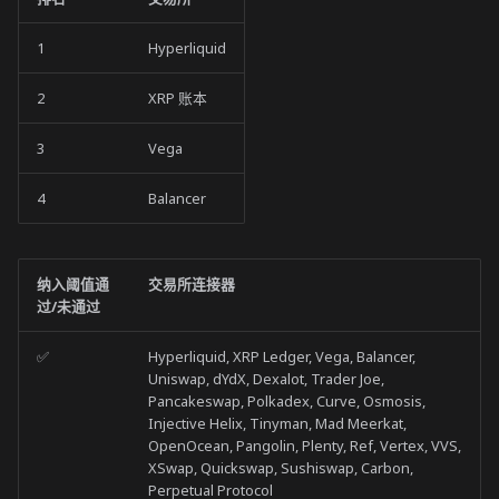
1
Hyperliquid
2
XRP 账本
3
Vega
4
Balancer
纳入阈值通
交易所连接器
过/未通过
✅
Hyperliquid, XRP Ledger, Vega, Balancer,
Uniswap, dYdX, Dexalot, Trader Joe,
Pancakeswap, Polkadex, Curve, Osmosis,
Injective Helix, Tinyman, Mad Meerkat,
OpenOcean, Pangolin, Plenty, Ref, Vertex, VVS,
XSwap, Quickswap, Sushiswap, Carbon,
Perpetual Protocol