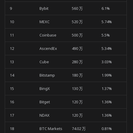
9
Bybit
560 万
6.1%
10
MEXC
520 万
5.74%
11
Coinbase
500 万
5.5%
12
AscendEx
490 万
5.34%
13
Cube
280 万
3.03%
14
Bitstamp
180 万
1.99%
15
BingX
130 万
1.37%
16
Bitget
120 万
1.36%
17
NDAX
120 万
1.36%
18
BTC Markets
74.02 万
0.81%