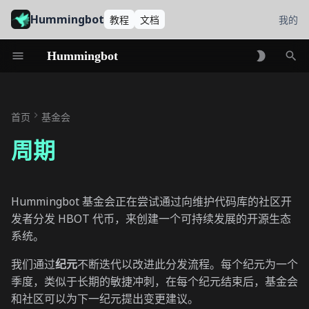
Hummingbot
教程
文档
我的
Hummingbot
初
第 13 纪元 (2025 年第三季度)
始
首页
基金会
CLOB 中心化交易所连接器
化
周期
搜
CLOB 去中心化交易所连接
器
索
Hummingbot 基金会正在尝试通过向维护代码库的社区开
Gateway DEX 连接器
发者分发 HBOT 代币，来创建一个可持续发展的开源生态
系统。
第 12 纪元 (2025 年第二季度)
我们通过
纪元
不断迭代以改进此分发流程。每个纪元为一个
CEX 连接器
季度，类似于长期的敏捷冲刺，在每个纪元结束后，基金会
和社区可以为下一纪元提出变更建议。