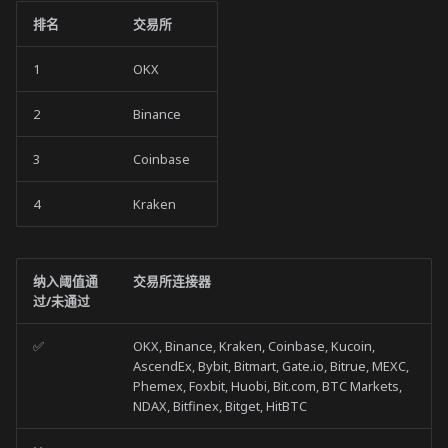
排名
交易所
1
OKX
2
Binance
3
Coinbase
4
Kraken
纳入阈值通
交易所连接器
过/未通过
✅
OKX, Binance, Kraken, Coinbase, Kucoin,
AscendEx, Bybit, Bitmart, Gate.io, Bitrue, MEXC,
Phemex, Foxbit, Huobi, Bit.com, BTC Markets,
NDAX, Bitfinex, Bitget, HitBTC