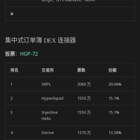
DEX 连接器
❌
核心策略
第 2 纪元 (2022 年第三季度-
第四季度)
集中式订单簿 DEX 连接器
投票
：
HGP-72
第 1 纪元 (2022 年第一季度-
第二季度)
排名
交易所
票数
份额
1
XRPL
2060 万
20.06%
2
Hyperliquid
1550 万
15.1%
3
Injective
1550 万
15.1%
Helix
4
Derive
1370 万
13.38%