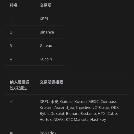
排名
交易所
1
XRPL
2
Binance
3
Gate.io
4
Kucoin
纳入阈值通
交易所连接器
过/未通过
✅
XRPL, 币安, Gate.io, Kucoin, MEXC, Coinbase,
Kraken, Ascend_ex, Injective v2, Bitrue, OKX,
Bybit, Dexalot, Bitmart, Bitstamp, HTX, Cube,
Vertex, NDAX, BTC Markets, Hashkey
❌
Polkadex