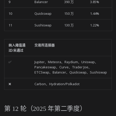
9
Balancer
390 万
3.85%
10
Quickswap
150 万
1.44%
11
Sushiswap
130 万
1.22%
纳入阈值通
交易所连接器
过/未通过
✅
Jupiter、Meteora、Raydium、Uniswap、
Pancakeswap、Curve、Trader Joe、
ETCSwap、Balancer、Quickswap、Sushiswap
❌
Carbon、Hydration/Polkadot
第 12 轮（2025 年第二季度）