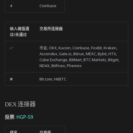
4
Coinbase
纳入阈值通
交易所连接器
过/未通过
✅
币安, OKX, Kucoin, Coinbase, FoxBit, Kraken,
Ascendex, Gate.io, Bitrue, MEXC, Bybit, HTX,
Cube Exchange, BitMart, BTC Markets, Bitget,
NDAX, Bitfinex, Phemex
❌
Bit.com, HitBTC
DEX 连接器
投票
:
HGP-59
排名
交易所