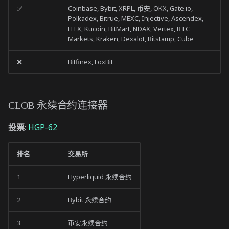
✅
Coinbase, Bybit, XRPL, 币安, OKX, Gate.io,
Polkadex, Bitrue, MEXC, Injective, Ascendex,
HTX, Kucoin, BitMart, NDAX, Vertex, BTC
Markets, Kraken, Dexalot, Bitstamp, Cube
❌
Bitfinex, FoxBit
CLOB 永续合约连接器
投票
:
HGP-62
排名
交易所
1
Hyperliquid 永续合约
2
Bybit 永续合约
3
币安永续合约