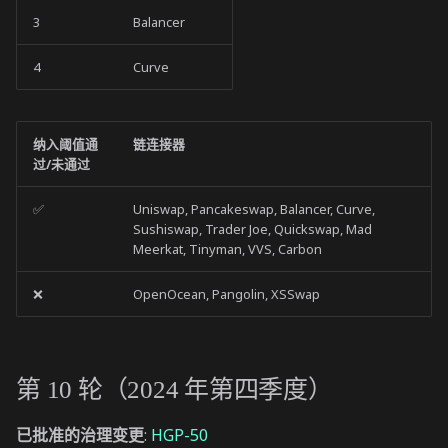
3
Balancer
4
Curve
纳入阈值通
链连接器
过/未通过
✅
Uniswap, Pancakeswap, Balancer, Curve,
Sushiswap, Trader Joe, Quickswap, Mad
Meerkat, Tinyman, VVS, Carbon
❌
OpenOcean, Pangolin, XSSwap
第 10 轮（2024 年第四季度）
已批准的治理变更
:
HGP-50