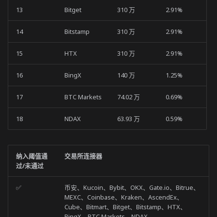
CEX 连接器
13
Bitget
310 万
2.91%
DEX 连接器
14
Bitstamp
310 万
2.91%
核心策略
15
HTX
310 万
2.91%
第 4 纪元 (2023 年第二季度)
16
BingX
140 万
1.25%
17
BTC Markets
74.02 万
0.69%
CEX 连接器
18
NDAX
63.93 万
0.59%
DEX 连接器
核心策略
纳入阈值通
交易所连接器
过/未通过
第 3 纪元 (2023 年第一季度)
✅
币安、Kucoin、Bybit、OKX、Gate.io、Bitrue、
CEX 连接器
MEXC、Coinbase、Kraken、AscendEx、
Cube、Bitmart、Bitget、Bitstamp、HTX、
BingX、BTC Markets、NDAX