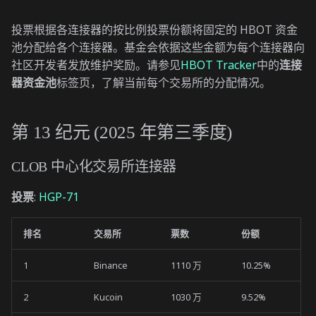
AMM 连接器投票
投票根据各连接器的按比例投票份额将固定的 HBOT 资金
池分配给各个连接器。基金会依据这些金额为每个连接器向
第 9 纪元 (2024 年第三季度)
社区开发者发放维护奖励。请参见
HBOT Tracker
中的
连接
器资金池
标签页，了解当前每个交易所的分配情况。
CEX 连接器
DEX 连接器
第 13 纪元 (2025 年第三季度)
链连接器
CLOB 中心化交易所连接器
第 8 纪元 (2024 年第二季度)
投票
:
HGP-71
CEX 连接器
排名
交易所
票数
份额
DEX 连接器
1
Binance
1110 万
10.25%
链连接器
2
Kucoin
1030 万
9.52%