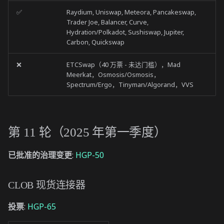
✅
Raydium, Uniswap, Meteora, Pancakeswap,
Trader Joe, Balancer, Curve,
Hydration/Polkadot, Sushiswap, Jupiter,
Carbon, Quickswap
❌
ETCSwap（40 万票 - 未达门槛），Mad
Meerkat，Osmosis/Osmosis，
Spectrum/Ergo，Tinyman/Algorand，VVS
第 11 轮（2025 年第一季度）
已批准的治理变更
:
HGP-50
CLOB 现货连接器
投票
:
HGP-65