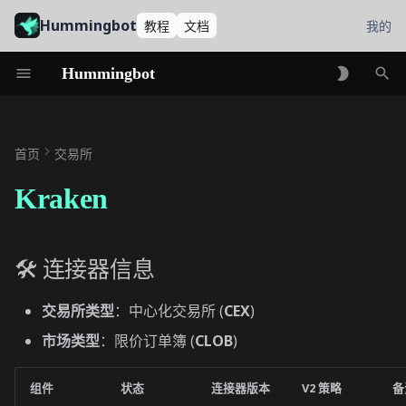
Hummingbot
教程
文档
我的
Hummingbot
初
🛠 连接器信息
始
首页
交易所
ℹ️ 交易所信息
化
Kraken
搜
🔑 如何连接
索
生成 API 密钥
🛠 连接器信息
将密钥添加到
交易所类型
：中心化交易所 (
CEX
)
Hummingbot
市场类型
：限价订单簿 (
CLOB
)
🔀 现货连接器
组件
状态
连接器版本
V2 策略
备