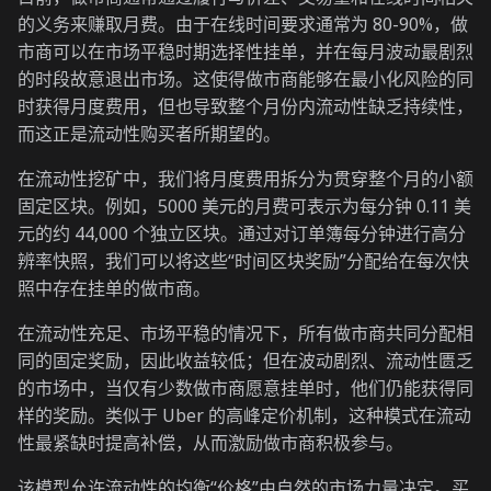
的义务来赚取月费。由于在线时间要求通常为 80-90%，做
市商可以在市场平稳时期选择性挂单，并在每月波动最剧烈
的时段故意退出市场。这使得做市商能够在最小化风险的同
时获得月度费用，但也导致整个月份内流动性缺乏持续性，
而这正是流动性购买者所期望的。
在流动性挖矿中，我们将月度费用拆分为贯穿整个月的小额
固定区块。例如，5000 美元的月费可表示为每分钟 0.11 美
元的约 44,000 个独立区块。通过对订单簿每分钟进行高分
辨率快照，我们可以将这些“时间区块奖励”分配给在每次快
照中存在挂单的做市商。
在流动性充足、市场平稳的情况下，所有做市商共同分配相
同的固定奖励，因此收益较低；但在波动剧烈、流动性匮乏
的市场中，当仅有少数做市商愿意挂单时，他们仍能获得同
样的奖励。类似于 Uber 的高峰定价机制，这种模式在流动
性最紧缺时提高补偿，从而激励做市商积极参与。
该模型允许流动性的均衡“价格”由自然的市场力量决定。买