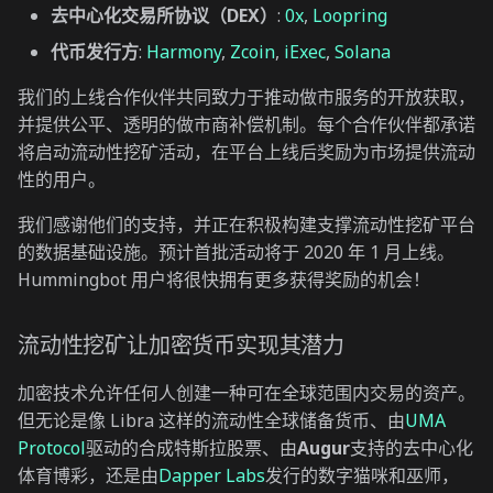
去中心化交易所协议（DEX）
:
0x
,
Loopring
代币发行方
:
Harmony
,
Zcoin
,
iExec
,
Solana
我们的上线合作伙伴共同致力于推动做市服务的开放获取，
并提供公平、透明的做市商补偿机制。每个合作伙伴都承诺
将启动流动性挖矿活动，在平台上线后奖励为市场提供流动
性的用户。
我们感谢他们的支持，并正在积极构建支撑流动性挖矿平台
的数据基础设施。预计首批活动将于 2020 年 1 月上线。
Hummingbot 用户将很快拥有更多获得奖励的机会！
流动性挖矿让加密货币实现其潜力
加密技术允许任何人创建一种可在全球范围内交易的资产。
但无论是像 Libra 这样的流动性全球储备货币、由
UMA
Protocol
驱动的合成特斯拉股票、由
Augur
支持的去中心化
体育博彩，还是由
Dapper Labs
发行的数字猫咪和巫师，