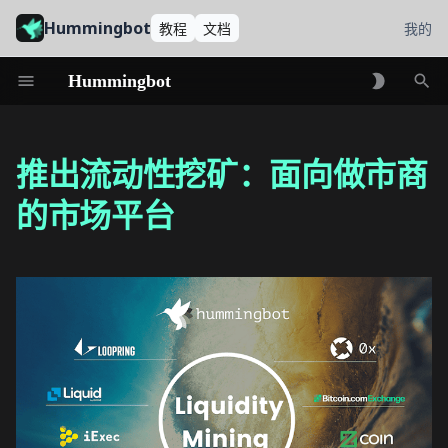
Hummingbot
教程
文档
我的
Hummingbot
初
始
推出流动性挖矿：面向做市商
化
的市场平台
搜
索