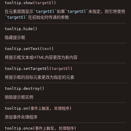
tooltip.show(
targetEl
)
在元素周围显示
如果
未指定，则它将使用
targetEl
targetEl
在初始化时传递的参数
targetEl
tooltip.hide()
隐藏提示框
tooltip.setText(
text
)
将提示框文本或HTML内容更改为新内容
tooltip.setTargetEl(
targetEl
)
将提示框的目标元素更改为指定的元素
tooltip.destroy()
销毁提示框实例
tooltip.on(
事件上触发
,
处理程序
)
添加事件处理程序
tooltip.once(
事件上触发
,
处理程序
)