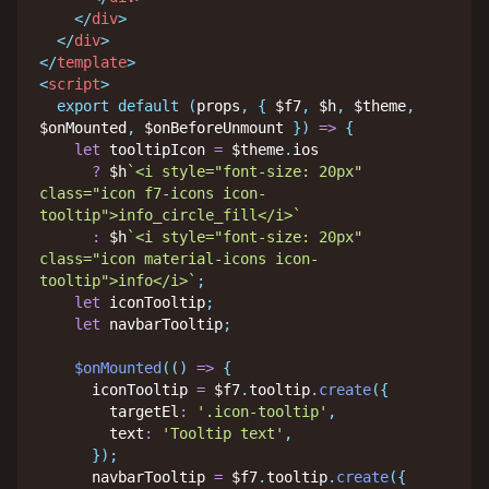
</
div
>
</
div
>
</
template
>
<
script
>
export
default
(
props
,
{
 $f7
,
 $h
,
 $theme
,
$onMounted
,
 $onBeforeUnmount 
}
)
=>
{
let
 tooltipIcon 
=
 $theme
.
ios

?
 $h
`
<i style="font-size: 20px" 
class="icon f7-icons icon-
tooltip">info_circle_fill</i>
`
:
 $h
`
<i style="font-size: 20px" 
class="icon material-icons icon-
tooltip">info</i>
`
;
let
 iconTooltip
;
let
 navbarTooltip
;
$onMounted
(
(
)
=>
{
      iconTooltip 
=
 $f7
.
tooltip
.
create
(
{
        targetEl
:
'.icon-tooltip'
,
        text
:
'Tooltip text'
,
}
)
;
      navbarTooltip 
=
 $f7
.
tooltip
.
create
(
{