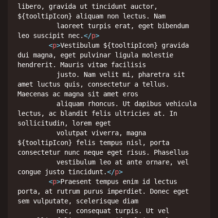
libero, gravida ut tincidunt auctor, 
${tooltipIcon} aliquam non lectus. Nam

          laoreet turpis erat, eget bibendum 
leo suscipit nec.
</
p
>
<
p
>
Vestibulum ${tooltipIcon} gravida 
dui magna, eget pulvinar ligula molestie 
hendrerit. Mauris vitae facilisis

          justo. Nam velit mi, pharetra sit 
amet luctus quis, consectetur a tellus. 
Maecenas ac magna sit amet eros

          aliquam rhoncus. Ut dapibus vehicula 
lectus, ac blandit felis ultricies at. In 
sollicitudin, lorem eget

          volutpat viverra, magna 
${tooltipIcon} felis tempus nisl, porta 
consectetur nunc neque eget risus. Phasellus

          vestibulum leo at ante ornare, vel 
congue justo tincidunt.
</
p
>
<
p
>
Praesent tempus enim id lectus 
porta, at rutrum purus imperdiet. Donec eget 
sem vulputate, scelerisque diam

          nec, consequat turpis. Ut vel 