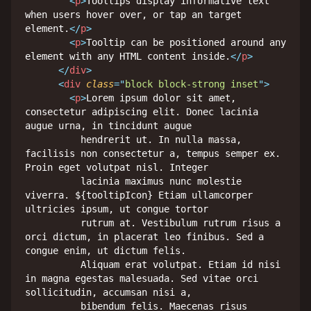
<
p
>
Tooltips display informative text 
when users hover over, or tap an target 
element.
</
p
>
<
p
>
Tooltip can be positioned around any 
element with any HTML content inside.
</
p
>
</
div
>
<
div
class
=
"
block block-strong inset
"
>
<
p
>
Lorem ipsum dolor sit amet, 
consectetur adipiscing elit. Donec lacinia 
augue urna, in tincidunt augue

          hendrerit ut. In nulla massa, 
facilisis non consectetur a, tempus semper ex. 
Proin eget volutpat nisl. Integer

          lacinia maximus nunc molestie 
viverra. ${tooltipIcon} Etiam ullamcorper 
ultricies ipsum, ut congue tortor

          rutrum at. Vestibulum rutrum risus a 
orci dictum, in placerat leo finibus. Sed a 
congue enim, ut dictum felis.

          Aliquam erat volutpat. Etiam id nisi 
in magna egestas malesuada. Sed vitae orci 
sollicitudin, accumsan nisi a,

          bibendum felis. Maecenas risus 