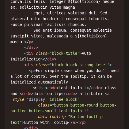
convallis felis. Integer ${tooltipIcon} neque 
ex, sollicitudin vitae magna

          eget, ultrices volutpat dui. Sed 
placerat odio hendrerit consequat lobortis. 
Fusce pulvinar facilisis rhoncus.

          Sed erat ipsum, consequat molestie 
suscipit vitae, malesuada a ${tooltipIcon} 
massa.
</
p
>
</
div
>
<
div
class
=
"
block-title
"
>
Auto 
Initialization
</
div
>
<
div
class
=
"
block block-strong inset
"
>
<
p
>
For simple cases when you don't need 
a lot of control over the Tooltip, it can be 
initialized automatically

          with 
<
code
>
tooltip-init
</
code
>
 class 
and 
<
code
>
data-tooltip
</
code
>
 attribute: 
<
a
style
="
display
:
 inline-block
"
class
=
"
button button-round button-
outline button-small tooltip-init
"
data-tooltip
=
"
Button tooltip 
text
"
>
Button with Tooltip
</
a
>
</
p
>
</
div
>