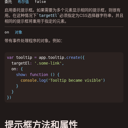
委托
布尔值
false
启用委托提示框。如果需要为多个元素显示相同的提示框，则很有
用。在这种情况下
必须指定为CSS选择器字符串，并且
targetEl
相同的提示框将重用于指定的元素。
on
对象
带有事件处理程序的对象。例如：
var
 tooltip 
=
 app
.
tooltip
.
create
(
{
  targetEl
:
'.some-link'
,
  on
:
{
show
:
function
(
)
{
console
.
log
(
'Tooltip became visible'
)
}
}
}
)
提示框方法和属性