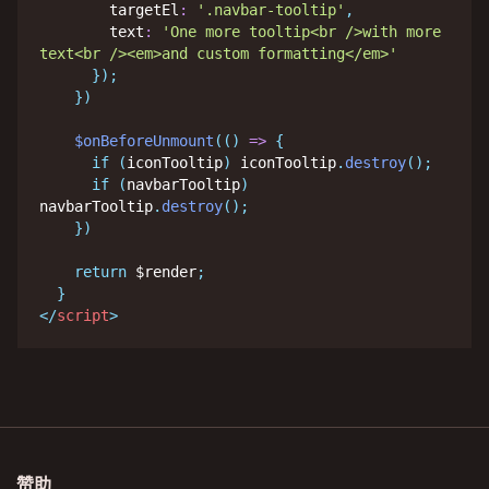
        targetEl
:
'.navbar-tooltip'
,
        text
:
'One more tooltip<br />with more 
text<br /><em>and custom formatting</em>'
}
)
;
}
)
$onBeforeUnmount
(
(
)
=>
{
if
(
iconTooltip
)
 iconTooltip
.
destroy
(
)
;
if
(
navbarTooltip
)
navbarTooltip
.
destroy
(
)
;
}
)
return
 $render
;
}
</
script
>
赞助