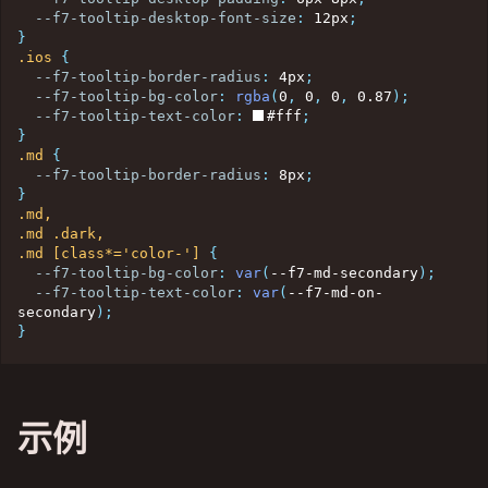
--f7-tooltip-desktop-font-size
:
 12px
;
}
.ios
{
--f7-tooltip-border-radius
:
 4px
;
--f7-tooltip-bg-color
:
rgba
(
0
,
 0
,
 0
,
 0.87
)
;
--f7-tooltip-text-color
:
#fff
;
}
.md
{
--f7-tooltip-border-radius
:
 8px
;
}
.md,

.md .dark,

.md [class*='color-']
{
--f7-tooltip-bg-color
:
var
(
--f7-md-secondary
)
;
--f7-tooltip-text-color
:
var
(
--f7-md-on-
secondary
)
;
}
示例