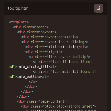
tooltip.html
<
template
>
<
div
class
=
"
page
"
>
<
div
class
=
"
navbar
"
>
<
div
class
=
"
navbar-bg
"
>
</
div
>
<
div
class
=
"
navbar-inner sliding
"
>
<
div
class
=
"
title
"
>
Tooltip
</
div
>
<
div
class
=
"
right
"
>
<
a
class
=
"
link navbar-tooltip
"
>
<
i
class
=
"
icon f7-icons if-not-
md
"
>
info_circle_fill
</
i
>
<
i
class
=
"
icon material-icons if-
md
"
>
info_outline
</
i
>
</
a
>
</
div
>
</
div
>
</
div
>
<
div
class
=
"
page-content
"
>
<
div
class
=
"
block block-strong inset
"
>