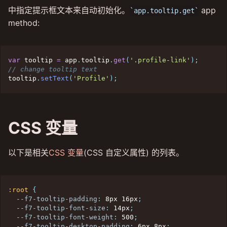
中指定提示框文本来自动初始化。
app
app.tooltip.get
method:
var
 tooltip 
=
 app
.
tooltip
.
get
(
'.profile-link'
)
;
// change tooltip text
tooltip
.
setText
(
'Profile'
)
;
CSS 变量
以下是相关
CSS 变量
(CSS 自定义属性) 的列表。
:root
{
--f7-tooltip-padding
:
 8px 16px
;
--f7-tooltip-font-size
:
 14px
;
--f7-tooltip-font-weight
:
 500
;
--f7-tooltip-desktop-padding
:
 6px 8px
;