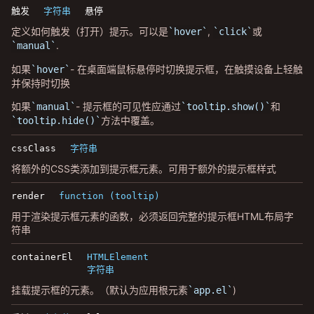
触发
字符串
悬停
定义如何触发（打开）提示。可以是
,
或
hover
click
.
manual
如果
- 在桌面端鼠标悬停时切换提示框，在触摸设备上轻触
hover
并保持时切换
如果
- 提示框的可见性应通过
和
manual
tooltip.show()
方法中覆盖。
tooltip.hide()
cssClass
字符串
将额外的CSS类添加到提示框元素。可用于额外的提示框样式
render
function (tooltip)
用于渲染提示框元素的函数，必须返回完整的提示框HTML布局字
符串
containerEl
HTMLElement
字符串
挂载提示框的元素。（默认为应用根元素
)
app.el