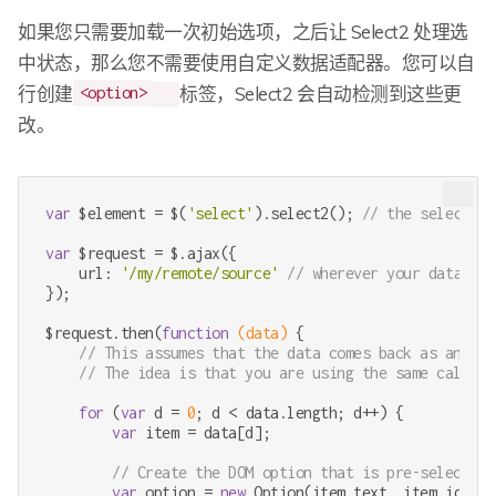
如果您只需要加载一次初始选项，之后让 Select2 处理选
中状态，那么您不需要使用自定义数据适配器。您可以自
行创建
标签，Select2 会自动检测到这些更
<option>
改。
var
 $element = $(
'select'
).select2(); 
// the select el
var
 $request = $.ajax({

    url: 
'/my/remote/source'
// wherever your data is 
});

$request.then(
function
(data)
{

// This assumes that the data comes back as an arr
// The idea is that you are using the same callbac
for
 (
var
 d = 
0
; d < data.length; d++) {

var
 item = data[d];

// Create the DOM option that is pre-selected 
var
 option = 
new
 Option(item.text, item.id, 
tr