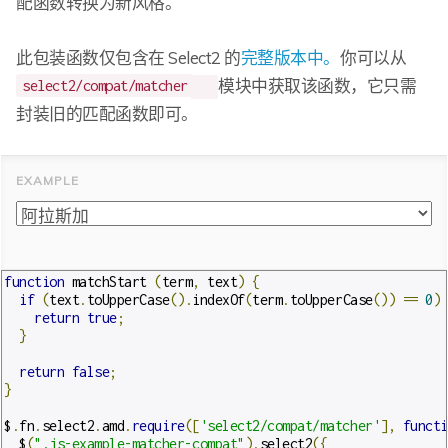
配函数转换为新风格。
此包装函数仅包含在 Select2 的
完整版本中。
你可以从
模块中获取该函数，它只需
select2/compat/matcher
封装旧的匹配函数即可。
function
 matchStart 
(
term
,
 text
)
{
if
(
text
.
toUpperCase
().
indexOf
(
term
.
toUpperCase
())
==
0
)
return
true
;
}
return
false
;
}
$
.
fn
.
select2
.
amd
.
require
([
'select2/compat/matcher'
],
functi
  $
(
".js-example-matcher-compat"
).
select2
({