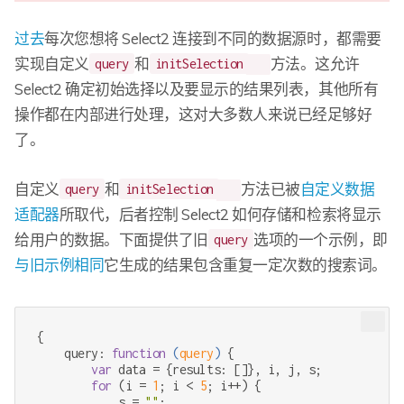
过去
每次您想将 Select2 连接到不同的数据源时，都需要
实现自定义
和
方法。这允许
query
initSelection
Select2 确定初始选择以及要显示的结果列表，其他所有
操作都在内部进行处理，这对大多数人来说已经足够好
了。
自定义
和
方法已被
自定义数据
query
initSelection
适配器
所取代，后者控制 Select2 如何存储和检索将显示
给用户的数据。下面提供了旧
选项的一个示例，即
query
与旧示例相同
它生成的结果包含重复一定次数的搜索词。
{

    query: 
function
 (
query
) 
{

var
 data = {results: []}, i, j, s;

for
 (i = 
1
; i < 
5
; i++) {

            s = 
""
;
