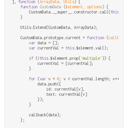
], 
function
 (
ArrayData, Utils
) 
{

function
CustomData
 (
$element, options
) 
{

        CustomData.__super__.constructor.call(
this
, $e
    }

    Utils.Extend(CustomData, ArrayData);

    CustomData.prototype.current = 
function
 (
callback
)
var
 data = [];

var
 currentVal = 
this
.$element.val();

if
 (!
this
.$element.prop(
'multiple'
)) {

            currentVal = [currentVal];

        }

for
 (
var
 v = 
0
; v < currentVal.length; v++) {

            data.push({

                id: currentVal[v],

                text: currentVal[v]

            });

        }

        callback(data);

    };
