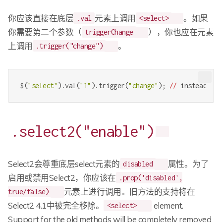
你应该直接在底层
元素上调用
。如果
.val
<select>
你需要第二个参数（
），你也应在元素
triggerChange
上调用
。
.trigger("change")
$(
"select"
).val(
"1"
).trigger(
"change"
); 
//
 instead of 
.select2("enable")
Select2会尊重底层select元素的
属性。为了
disabled
启用或禁用Select2，你应该在
.prop('disabled',
元素上进行调用。旧方法的支持将在
true/false)
Select2 4.1中被完全移除。
element.
<select>
Support for the old methods will be completely removed