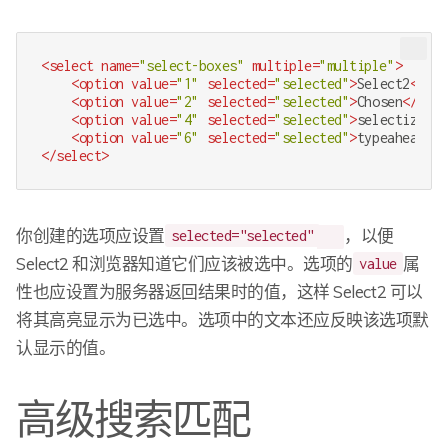
<
select
name
=
"select-boxes"
multiple
=
"multiple"
>
<
option
value
=
"1"
selected
=
"selected"
>
Select2
</
opt
<
option
value
=
"2"
selected
=
"selected"
>
Chosen
</
opti
<
option
value
=
"4"
selected
=
"selected"
>
selectize.js
<
option
value
=
"6"
selected
=
"selected"
>
typeahead.js
</
select
>
你创建的选项应设置
，以便
selected="selected"
Select2 和浏览器知道它们应该被选中。选项的
属
value
性也应设置为服务器返回结果时的值，这样 Select2 可以
将其高亮显示为已选中。选项中的文本还应反映该选项默
认显示的值。
高级搜索匹配