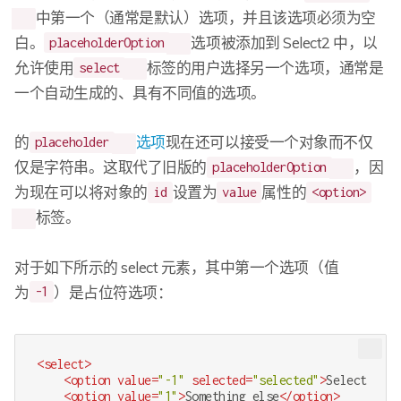
中第一个（通常是默认）选项，并且该选项必须为空
白。
选项被添加到 Select2 中，以
placeholderOption
允许使用
标签的用户选择另一个选项，通常是
select
一个自动生成的、具有不同值的选项。
的
选项
现在还可以接受一个对象而不仅
placeholder
仅是字符串。这取代了旧版的
，因
placeholderOption
为现在可以将对象的
设置为
属性的
id
value
<option>
标签。
对于如下所示的 select 元素，其中第一个选项（值
为
）是占位符选项：
-1
<
select
>
<
option
value
=
"-1"
selected
=
"selected"
>
Select an o
<
option
value
=
"1"
>
Something else
</
option
>