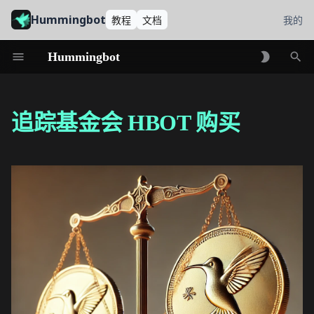
Hummingbot
教程
文档
我的
Hummingbot
初
始
追踪基金会 HBOT 购买
化
搜
索