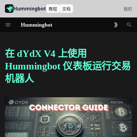
Hummingbot
教程
文档
我的
Hummingbot
初
始
在 dYdX V4 上使用
化
Hummingbot 仪表板运行交易
搜
机器人
索