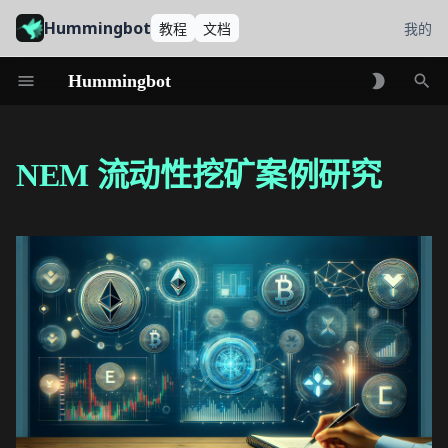
Hummingbot
教程
文档
我的
Hummingbot
初
始
NEM 流动性挖矿案例研究
化
搜
索