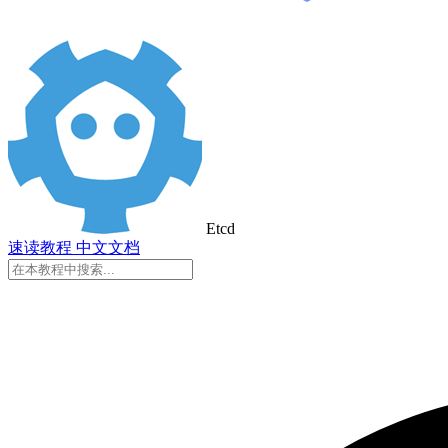
Etcd
速读
教程
中文
文档