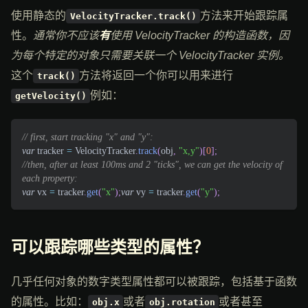
使用静态的
方法来开始跟踪属
VelocityTracker.track()
性。
通常你不应该
有
使用 VelocityTracker 的构造函数，因
为每个特定的对象只需要关联一个 VelocityTracker 实例。
这个
方法将返回一个你可以用来进行
track()
例如：
getVelocity()
// first, start tracking "x" and "y":
var
 tracker 
=
VelocityTracker
.
track
(
obj
,
"x,y"
)
[
0
]
;
//then, after at least 100ms and 2 "ticks", we can get the velocity of 
each property:
var
 vx 
=
 tracker
.
get
(
"x"
)
;
var
 vy 
=
 tracker
.
get
(
"y"
)
;
可以跟踪哪些类型的属性？
几乎任何对象的数字类型属性都可以被跟踪，包括基于函数
的属性。比如：
或者
或者甚至
obj.x
obj.rotation