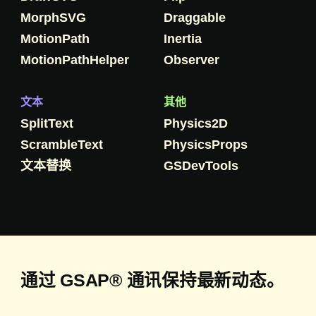
MorphSVG
Draggable
MotionPath
Inertia
MotionPathHelper
Observer
文本
其他
SplitText
Physics2D
ScrambleText
PhysicsProps
文本替换
GSDevTools
通过 GSAP® 通讯保持最新动态。