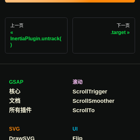
上一页
下一页
.target
InertiaPlugin.untrack(
)
GSAP
滚动
核心
ScrollTrigger
文档
ScrollSmoother
所有插件
ScrollTo
SVG
UI
DrawSVG
Flip