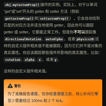
操作的实例。实际上，对于以单词
obj.myCustomProp()
“get”或“set”开头的 getter 和 setter 方法（例如
和
），它会自动找到
getCustomProp()
setCustomProp()
匹配的对应方法并适当地使用 getter，因此你可以跟踪
getter 或 setter，它都能正常工作。但是你
不可以
跟踪像
,
，或者
这
directionalRotation
autoAlpha
physics2D
样的自定义插件相关值不能被跟踪，因为它们并不是对象的
真实属性。你应该跟踪那些插件所影响的真实属性，比如：
,
,
，或者
.
rotation
alpha
x
y
这样的自定义插件相关值。
警告
为了准确报告速度，在你检查速度之前，核心补间引擎
至少需要经过 100ms 和 2 个 tick。