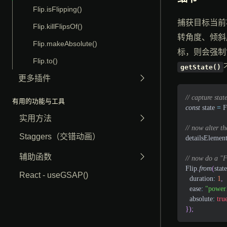
Flip.isFlipping()
捕获目标当前
Flip.killFlipsOf()
转角度、倾斜
Flip.makeAbsolute()
标，则会强制
Flip.to()
getState()
更多插件
// capture stat
有用的功能与工具
const
 state 
=
F
实用方法
// now alter th
Staggers（交错动画）
detailsElemen
辅助函数
// now do a "F
Flip
.
from
(
state
React - useGSAP()
duration
:
1
,
ease
:
"power
absolute
:
tru
}
)
;