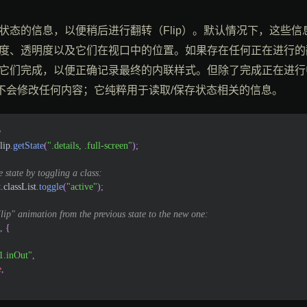
状态的信息，以便稍后进行翻转（Flip）。默认情况下，这些
度、透明度以及它们在视口中的位置。如果存在任何正在进行的
它们完成，以便正确记录最终的内联样式。但除了完成正在进行
不会修改任何内容；它纯粹用于读取/保存状态相关的信息。
e
lip
.
getState
(
".details, .full-screen"
)
;
e state by toggling a class:
t
.
classList
.
toggle
(
"active"
)
;
lip" animation from the previous state to the new one:
,
{
1.inOut"
,
e
,