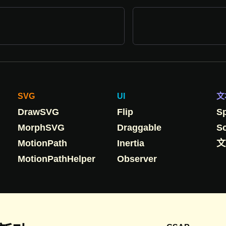
SVG
UI
文
DrawSVG
Flip
Sp
MorphSVG
Draggable
S
MotionPath
Inertia
文
MotionPathHelper
Observer