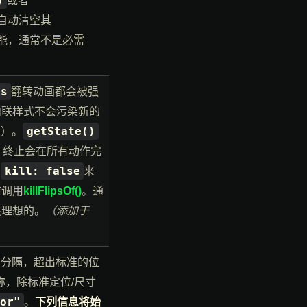
)
或者
自动清空其
能，通常不是必需
ts
翻转动画都会被强
内联样式不会污染新的
getState()
置）。
，终止会在所有动作完
kill: false
置
来
前调用
killFlipsOf()
。通
最理想的。
（添加于
号分隔，超出标准的位
名称，除标准定位/尺寸
or"
。
下列信息将始