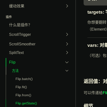
缓动效果
targets
:
插件
你想要翻转
什么是插件？
（Elem
ScrollTrigger
ScrollSmoother
vars
: 对
SplitText
（可选）包
Flip
方法
Flip.batch()
返回值：
Flip.fit()
可以传递给
Fl
Flip.from()
Flip.getState()
细节