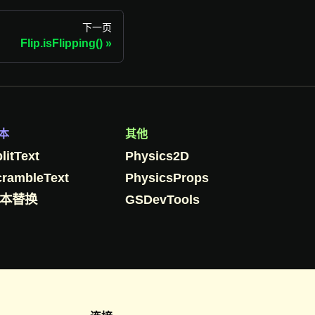
下一页
Flip.isFlipping()
本
其他
litText
Physics2D
crambleText
PhysicsProps
本替换
GSDevTools