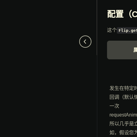
配置（Co
这个
Flip.ge
发生在特定
回调（默认
一次
requestAni
所以几乎是
如，假设您