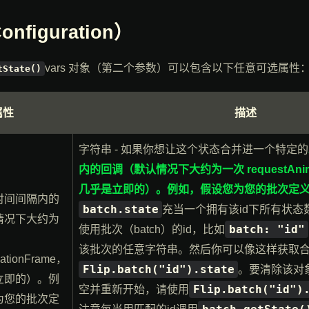
nfiguration）
vars 对象（第二个参数）可以包含以下任意可选属性
tState()
属性
描述
字符串 - 如果你想让这个状态合并进一个特定的
内的回调（默认情况下大约为一次 requestAnima
几乎是立即的）。例如，假设您为您的批次定
时间间隔内的
batch.state
充当一个拥有该id下所有状态
情况下大约为
batch: "id"
使用批次（batch）的id，比如
该批次的任意字符串。然后你可以像这样获取
mationFrame，
Flip.batch("id").state
。要清除该对
立即的）。例
Flip.batch("id")
空并重新开始，请使用
为您的批次定