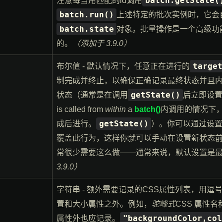
batch.getState(
注意每当用匹配的id调用
batch.run()
上述特定的批次实例时，它会
batch.state
对象。批量操作是一个高级功
的。
（添加于 3.9.0）
targe
布尔值 - 默认情况下，任意正在进行的
制完成并终止，以确保正确记录最终状态并且
getState()
状态（通常是在调用
后立即设
is called from
within
a
batch()
内调用的情况下
getState()
成后进行。
）。你可以通过设
覆盖此行为，这样你就可以手动在设置新状态
常很少需要这么做——通常来说，默认设置是
3.9.0）
字符串 - 额外需要记录的CSS属性列表，用逗
置和大小属性之外。例如，
驼峰式
CSS 属性
"backgroundColor,col
属性外也应记录。