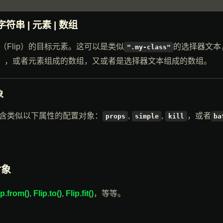
 字符串 | 元素 | 数组
（Flip）的目标元素。这可以是类似
的选择器文本
".my-class"
ent），或者元素组成的数组，又或者是选择器文本组成的数组。
象
含类似以下属性的配置对象：
,
,
，或者
props
simple
kill
ba
对象
ip.from()
,
Flip.to()
,
Flip.fit()
，等等。