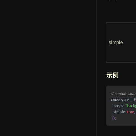
simple
示例
// capture stat
const
 state 
=
F
props
:
"back
simple
:
true
,
}
)
;