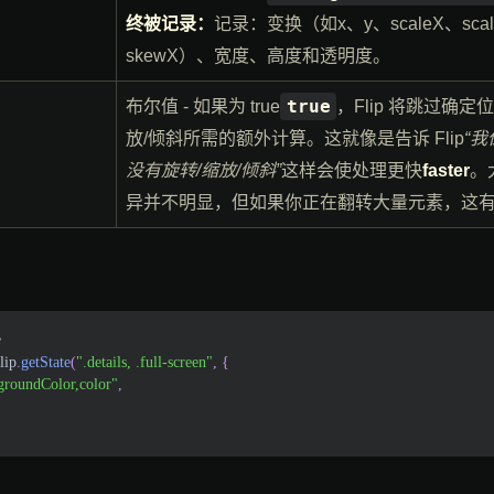
终被记录：
记录：变换（如x、y、scaleX、scaleY
skewX）、宽度、高度和透明度。
true
布尔值 - 如果为 true
，Flip 将跳过确
放/倾斜所需的额外计算。这就像是告诉 Flip
“
没有旋转/缩放/倾斜”
这样会使处理更快
faster
。
异并不明显，但如果你正在翻转大量元素，这
e
lip
.
getState
(
".details, .full-screen"
,
{
groundColor,color"
,