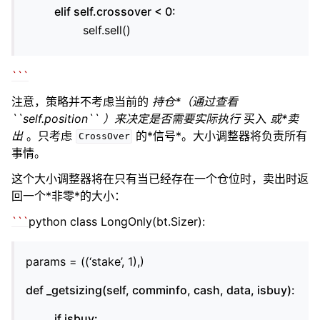
elif self.crossover < 0:
self.sell()
``
`
注意，策略并不考虑当前的
持仓*（通过查看
``self.position`` ）来决定是否需要实际执行
买入
或*卖
出
。只考虑
的*信号*。大小调整器将负责所有
CrossOver
事情。
这个大小调整器将在只有当已经存在一个仓位时，卖出时返
回一个*非零*的大小：
``
`
python class LongOnly(bt.Sizer):
params = ((‘stake’, 1),)
def _getsizing(self, comminfo, cash, data, isbuy):
if isbuy: