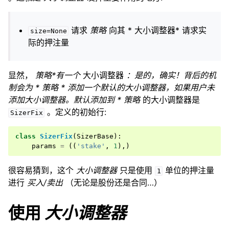
ggle navigation of 经纪人
ggle navigation of 佣金: 股票 vs 期货
请求
策略
向其 * 大小调整器* 请求实
size=None
ggle navigation of 分析器
际的押注量
ggle navigation of 观察者和统计
ggle navigation of 大小调整器 - 智能押注
显然，
策略*有一个
大小调整器
：是的，确实！背后的机
制会为 * 策略 * 添加一个默认的大小调整器，如果用户未
添加大小调整器。默认添加到 * 策略
的大小调整器是
ggle navigation of 活数据源和实时交易
。定义的初始行:
SizerFix
ggle navigation of 绘图
class
SizerFix
(
SizerBase
):
ggle navigation of 日期时间管理
params
=
((
'stake'
,
1
),)
很容易猜到，这个
大小调整器
只是使用
单位的押注量
1
进行
买入/卖出
（无论是股份还是合同…）
使用
大小调整器