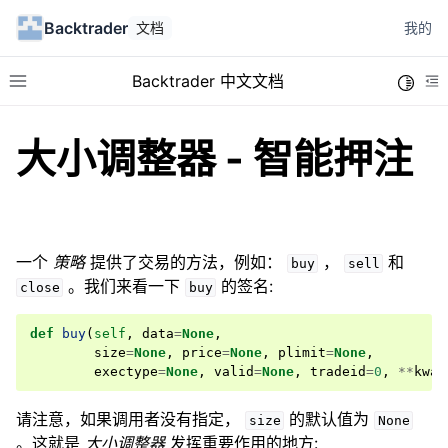
Backtrader
文档
我的
Backtrader 中文文档
Toggle
Toggle site navigation sidebar
To
大小调整器 - 智能押注
一个
策略
提供了交易的方法，例如：
，
和
buy
sell
ggle navigation of 平台概念
。我们来看一下
的签名:
close
buy
ggle navigation of Cerebro
def
buy
(
self
,
data
=
None
,
ggle navigation of 数据源
size
=
None
,
price
=
None
,
plimit
=
None
,
ggle navigation of 策略
exectype
=
None
,
valid
=
None
,
tradeid
=
0
,
**
kwar
ggle navigation of 使用指标
请注意，如果调用者没有指定，
的默认值为
size
None
ggle navigation of 订单
。这就是
大小调整器
发挥重要作用的地方: