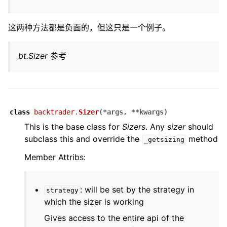
这两种方法都是负面的，但这只是一个例子。
bt.Sizer
参考
class
backtrader.
Sizer
(
*
args
,
**
kwargs
)
This is the base class for
Sizers
. Any
sizer
should
subclass this and override the
method
_getsizing
Member Attribs:
: will be set by the strategy in
strategy
which the sizer is working
Gives access to the entire api of the