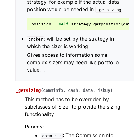
strategy, for example if the actual data
position would be needed in
:
_getsizing
position
=
self
.
strategy
.
getposition
(
data
)
: will be set by the strategy in
broker
which the sizer is working
Gives access to information some
complex sizers may need like portfolio
value, ..
_getsizing
(
comminfo
,
cash
,
data
,
isbuy
)
This method has to be overriden by
subclasses of Sizer to provide the sizing
functionality
Params:
: The CommissionInfo
comminfo