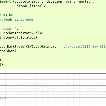
import
(
absolute_import
,
division
,
print_function
,
unicode_literals
)
r
as
bt
r.feeds
as
btfeeds
__main__'
:
.
Cerebro
(
stdstats
=
False
)
trategy
(
bt
.
Strategy
)
eds
.
BacktraderCSVData
(
dataname
=
'../../datas/2006-day-001
ata
(
data
)
)
()