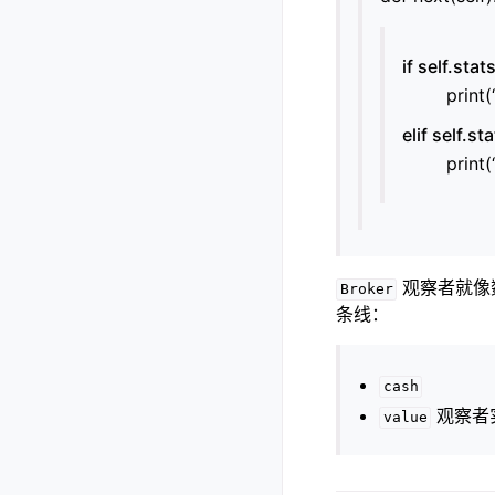
if self.sta
prin
elif self.s
prin
观察者就像
Broker
条线：
cash
观察者
value