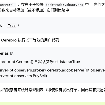
，存在于子模块
中。 它们
ervers）
backtrader.observers
参数来自动添加（或不添加）它们到策略中：
 vs 期货
认：
)
True
统计
，
Cerebro
执行以下等效的用户代码：
er as bt
ebro = bt.Cerebro() # 默认参数: stdstats=True
整器 - 智能押注
据源和实时交易
rver(bt.observers.Broker) cerebro.addobserver(bt.observe
rver(bt.observers.BuySell)
管理
认的观察者来绘制常规图表（即使没有发出订单，因此没有交易