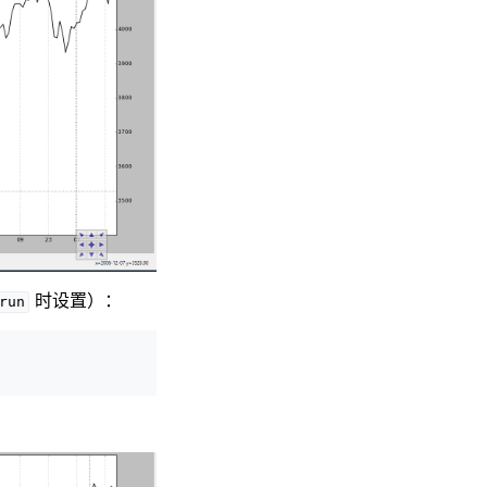
时设置）：
run