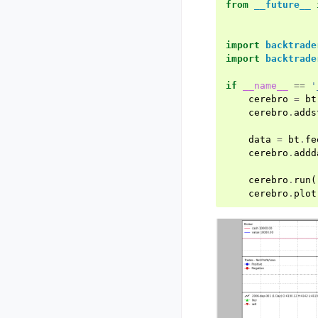
from
__future__
import
backtrade
import
backtrade
if
__name__
==
'
cerebro
=
bt
cerebro
.
adds
data
=
bt
.
fe
cerebro
.
addd
cerebro
.
run
(
cerebro
.
plot