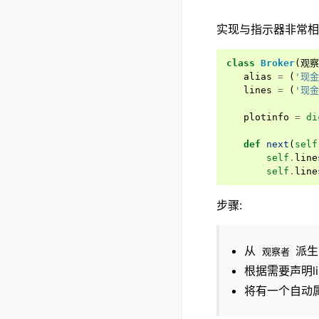
实现与指示器非常相
class
Broker
(
观察
alias
=
(
'现金
lines
=
(
'现金
plotinfo
=
di
def
next
(
self
self
.
line
self
.
line
步骤:
从
派生
观察者
根据需要声明li
将有一个自动