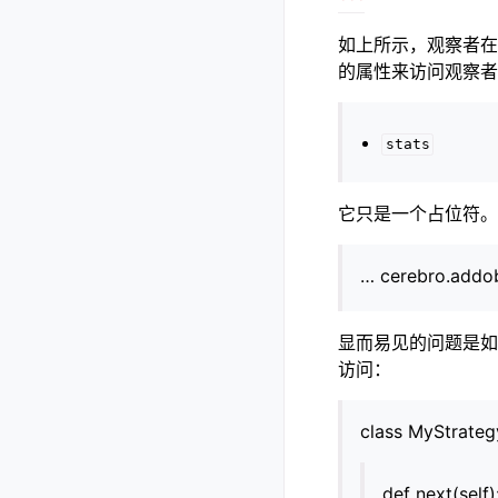
``
`
如上所示，观察者在
的属性来访问观察者
stats
它只是一个占位符
… cerebro.addob
显而易见的问题是
访问：
class MyStrategy
def next(self)