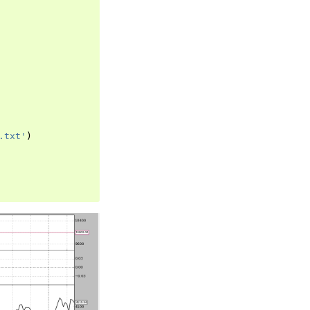
.txt'
)