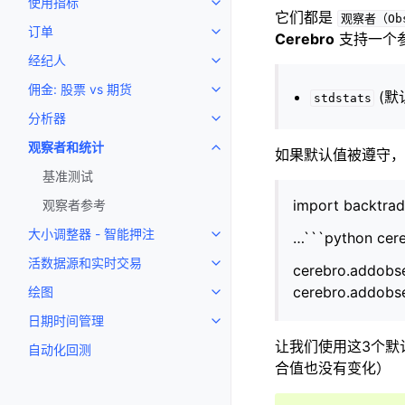
使用指标
Toggle navigation of 使用指标
它们都是
观察者（Obs
订单
Toggle navigation of 订单
Cerebro
支持一个
经纪人
Toggle navigation of 经纪人
佣金: 股票 vs 期货
Toggle navigation of 佣金: 股票
(默
stdstats
分析器
Toggle navigation of 分析器
观察者和统计
Toggle navigation of 观察者和
如果默认值被遵守
基准测试
import backtrad
观察者参考
大小调整器 - 智能押注
…```python cer
Toggle navigation of 大小调
活数据源和实时交易
Toggle navigation of 活数
cerebro.addobse
cerebro.addobse
绘图
Toggle navigation of 绘图
日期时间管理
Toggle navigation of 日期时间
让我们使用这3个默
自动化回测
合值也没有变化）