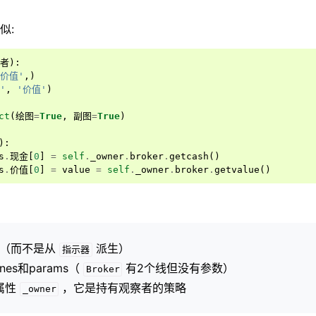
似:
者
):
价值'
,)
'
,
'价值'
)
ct
(
绘图
=
True
,
副图
=
True
)
):
s
.
现金
[
0
]
=
self
.
_owner
.
broker
.
getcash
()
s
.
价值
[
0
]
=
value
=
self
.
_owner
.
broker
.
getvalue
()
（而不是从
派生）
指示器
nes和params（
有2个线但没有参数）
Broker
属性
，它是持有观察者的策略
_owner