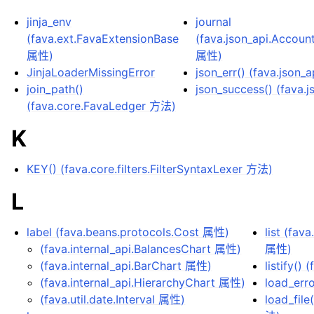
jinja_env
journal
(fava.ext.FavaExtensionBase
(fava.json_api.Accoun
属性)
属性)
JinjaLoaderMissingError
json_err() (fava.json
join_path()
json_success() (fava
(fava.core.FavaLedger 方法)
K
KEY() (fava.core.filters.FilterSyntaxLexer 方法)
L
label (fava.beans.protocols.Cost 属性)
list (fav
(fava.internal_api.BalancesChart 属性)
属性)
(fava.internal_api.BarChart 属性)
listify()
(fava.internal_api.HierarchyChart 属性)
load_err
(fava.util.date.Interval 属性)
load_fil