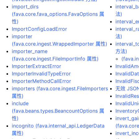
import_dirs
interval_
(fava.core.fava_options.FavaOptions 属
法)
性)
interval_
ImportConfigLoadError
interval_
importer
法)
(fava.core.ingest.WrappedImporter 属性)
interval_t
importer_name
方法)
(fava.core.ingest.FileImportInfo 属性)
(fava.
ImporterExtractError
InvalidAm
ImporterInvalidTypeError
InvalidDa
ImporterMethodCallError
InvalidFi
importers (fava.core.ingest.FileImporters
无效 JSO
属性)
InvalidRe
include
InvalidUn
(fava.beans.types.BeancountOptions 属
Inventor
性)
invert_ga
incognito (fava.internal_api.LedgerData
(fava.cor
属性)
invert_inc