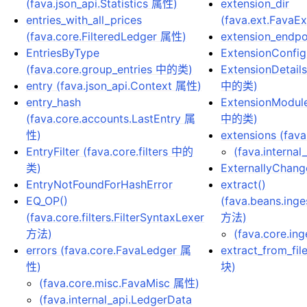
(fava.json_api.Statistics 属性)
extension_dir
entries_with_all_prices
(fava.ext.FavaE
(fava.core.FilteredLedger 属性)
extension_endpo
EntriesByType
ExtensionConfig
(fava.core.group_entries 中的类)
ExtensionDetails
entry (fava.json_api.Context 属性)
中的类)
entry_hash
ExtensionModule
(fava.core.accounts.LastEntry 属
中的类)
性)
extensions (fav
EntryFilter (fava.core.filters 中的
(fava.interna
类)
ExternallyChang
EntryNotFoundForHashError
extract()
EQ_OP()
(fava.beans.ing
(fava.core.filters.FilterSyntaxLexer
方法)
方法)
(fava.core.in
errors (fava.core.FavaLedger 属
extract_from_fil
性)
块)
(fava.core.misc.FavaMisc 属性)
(fava.internal_api.LedgerData