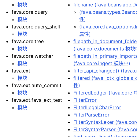
模块
filename (fava.beans.abc
fava.core.query
(fava.beans.types.Bean
模块
性)
fava.core.query_shell
(fava.core.fava_options.
模块
属性)
fava.core.tree
filepath_in_document_folde
模块
(fava.core.documents 模块
fava.core.watcher
filepath_in_primary_imports
模块
(fava.core.ingest 模块中)
fava.ext
filter_api_changed() (fava
模块
filtered (fava._ctx_globals
fava.ext.auto_commit
性)
模块
FilteredLedger (fava.cor
fava.ext.fava_ext_test
FilterError
模块
FilterIllegalCharError
FilterParseError
FilterSyntaxLexer (fava.co
FilterSyntaxParser (fava.c
find_entry_lines() (fava.co