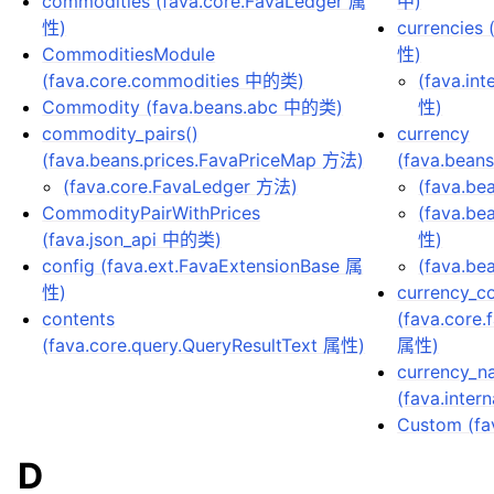
commodities (fava.core.FavaLedger 属
中)
性)
currencies
CommoditiesModule
性)
(fava.core.commodities 中的类)
(fava.in
Commodity (fava.beans.abc 中的类)
性)
commodity_pairs()
currency
(fava.beans.prices.FavaPriceMap 方法)
(fava.bea
(fava.core.FavaLedger 方法)
(fava.be
CommodityPairWithPrices
(fava.be
(fava.json_api 中的类)
性)
config (fava.ext.FavaExtensionBase 属
(fava.be
性)
currency_c
contents
(fava.core.
(fava.core.query.QueryResultText 属性)
属性)
currency_n
(fava.inte
Custom (f
D