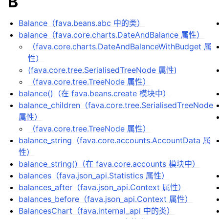
B
Balance（fava.beans.abc 中的类）
balance（fava.core.charts.DateAndBalance 属性）
（fava.core.charts.DateAndBalanceWithBudget 属
性）
(fava.core.tree.SerialisedTreeNode 属性)
（fava.core.tree.TreeNode 属性）
balance()（在 fava.beans.create 模块中）
balance_children（fava.core.tree.SerialisedTreeNode
属性）
（fava.core.tree.TreeNode 属性）
balance_string（fava.core.accounts.AccountData 属
性）
balance_string()（在 fava.core.accounts 模块中）
balances（fava.json_api.Statistics 属性）
balances_after（fava.json_api.Context 属性）
balances_before（fava.json_api.Context 属性）
BalancesChart（fava.internal_api 中的类）