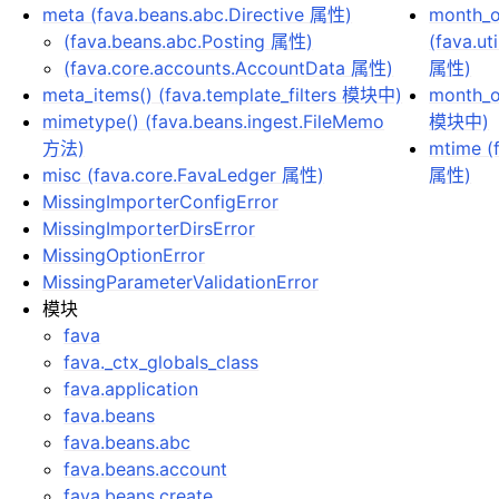
meta (fava.beans.abc.Directive 属性)
month_o
(fava.beans.abc.Posting 属性)
(fava.ut
(fava.core.accounts.AccountData 属性)
属性)
meta_items() (fava.template_filters 模块中)
month_of
mimetype() (fava.beans.ingest.FileMemo
模块中)
方法)
mtime (
misc (fava.core.FavaLedger 属性)
属性)
MissingImporterConfigError
MissingImporterDirsError
MissingOptionError
MissingParameterValidationError
模块
fava
fava._ctx_globals_class
fava.application
fava.beans
fava.beans.abc
fava.beans.account
fava.beans.create