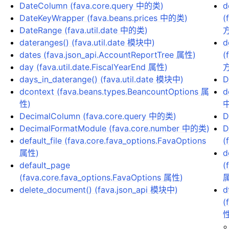
DateColumn (fava.core.query 中的类)
d
DateKeyWrapper (fava.beans.prices 中的类)
(
DateRange (fava.util.date 中的类)
dateranges() (fava.util.date 模块中)
d
dates (fava.json_api.AccountReportTree 属性)
(
day (fava.util.date.FiscalYearEnd 属性)
days_in_daterange() (fava.util.date 模块中)
D
dcontext (fava.beans.types.BeancountOptions 属
d
性)
中
DecimalColumn (fava.core.query 中的类)
D
DecimalFormatModule (fava.core.number 中的类)
D
default_file (fava.core.fava_options.FavaOptions
(
属性)
d
default_page
(
(fava.core.fava_options.FavaOptions 属性)
delete_document() (fava.json_api 模块中)
d
(
性