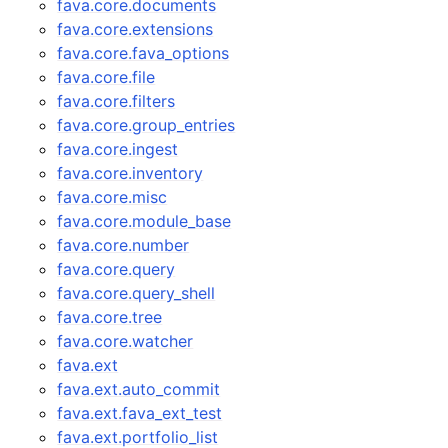
fava.core.documents
fava.core.extensions
fava.core.fava_options
fava.core.file
fava.core.filters
fava.core.group_entries
fava.core.ingest
fava.core.inventory
fava.core.misc
fava.core.module_base
fava.core.number
fava.core.query
fava.core.query_shell
fava.core.tree
fava.core.watcher
fava.ext
fava.ext.auto_commit
fava.ext.fava_ext_test
fava.ext.portfolio_list