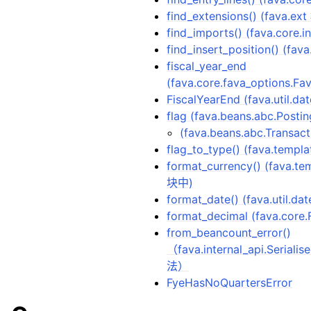
find_extensions() (fava.e
find_imports() (fava.core
find_insert_position() (fav
fiscal_year_end
(fava.core.fava_options.F
FiscalYearEnd (fava.util.
flag (fava.beans.abc.Post
(fava.beans.abc.Transac
flag_to_type() (fava.templ
format_currency() (fava.tem
块中)
format_date() (fava.util.da
format_decimal (fava.cor
from_beancount_error()
（fava.internal_api.Serial
法）
FyeHasNoQuartersError