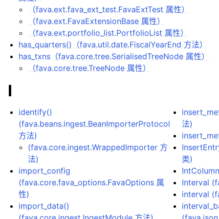
（fava.ext.fava_ext_test.FavaExtTest 属性）
（fava.ext.FavaExtensionBase 属性）
（fava.ext.portfolio_list.PortfolioList 属性）
has_quarters()（fava.util.date.FiscalYearEnd 方法）
has_txns（fava.core.tree.SerialisedTreeNode 属性）
（fava.core.tree.TreeNode 属性）
I
identify()
insert_me
(fava.beans.ingest.BeanImporterProtocol
法)
方法)
insert_me
(fava.core.ingest.WrappedImporter 方
InsertEnt
法)
类)
import_config
IntColum
(fava.core.fava_options.FavaOptions 属
Interval 
性)
interval 
import_data()
interval_
(fava.core.ingest.IngestModule 方法)
(fava.jso