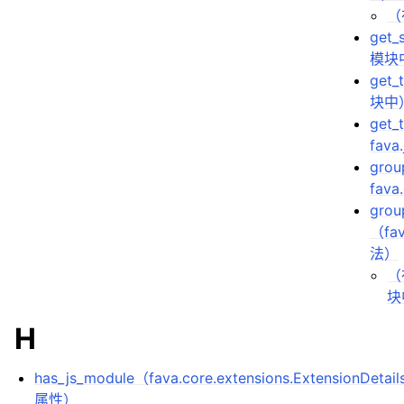
（
get_
模块
get_
块中
get_
fava
grou
fava
grou
（fav
法）
（在
块
H
has_js_module（fava.core.extensions.ExtensionDetail
属性）