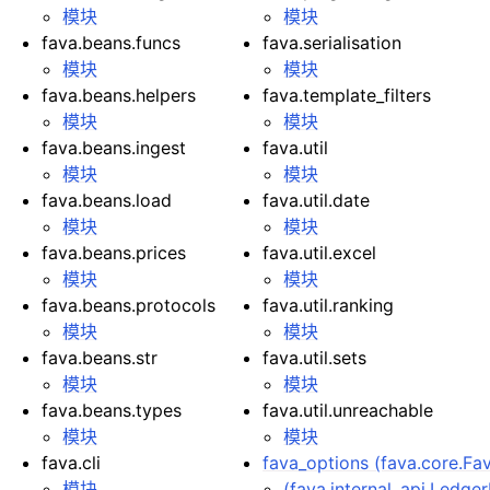
模块
模块
fava.beans.funcs
fava.serialisation
模块
模块
fava.beans.helpers
fava.template_filters
模块
模块
fava.beans.ingest
fava.util
模块
模块
fava.beans.load
fava.util.date
模块
模块
fava.beans.prices
fava.util.excel
模块
模块
fava.beans.protocols
fava.util.ranking
模块
模块
fava.beans.str
fava.util.sets
模块
模块
fava.beans.types
fava.util.unreachable
模块
模块
fava.cli
fava_options (fava.core.F
模块
(fava.internal_api.Ledg