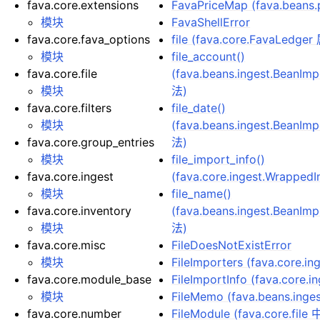
fava.core.extensions
FavaPriceMap (fava.beans
模块
FavaShellError
fava.core.fava_options
file (fava.core.FavaLedge
模块
file_account()
fava.core.file
(fava.beans.ingest.BeanIm
模块
法)
fava.core.filters
file_date()
模块
(fava.beans.ingest.BeanIm
fava.core.group_entries
法)
模块
file_import_info()
fava.core.ingest
(fava.core.ingest.Wrappe
模块
file_name()
fava.core.inventory
(fava.beans.ingest.BeanIm
模块
法)
fava.core.misc
FileDoesNotExistError
模块
FileImporters (fava.core.
fava.core.module_base
FileImportInfo (fava.core
模块
FileMemo (fava.beans.ing
fava.core.number
FileModule (fava.core.fil