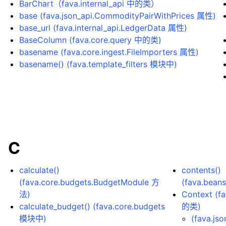
BarChart（fava.internal_api 中的类）
base (fava.json_api.CommodityPairWithPrices 属性)
base_url (fava.internal_api.LedgerData 属性)
BaseColumn (fava.core.query 中的类)
basename (fava.core.ingest.FileImporters 属性)
basename() (fava.template_filters 模块中)
C
calculate()
contents()
(fava.core.budgets.BudgetModule 方
(fava.bean
法)
Context (fa
calculate_budget() (fava.core.budgets
的类)
模块中)
(fava.j