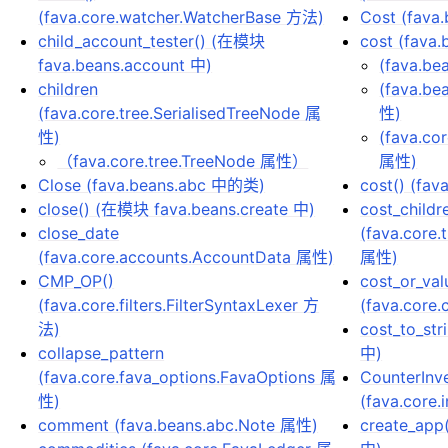
(fava.core.watcher.WatcherBase 方法)
Cost (fava
child_account_tester() (在模块
cost (fava
fava.beans.account 中)
(fava.be
children
(fava.be
(fava.core.tree.SerialisedTreeNode 属
性)
性)
(fava.co
（fava.core.tree.TreeNode 属性）
属性)
Close (fava.beans.abc 中的类)
cost() (fa
close() (在模块 fava.beans.create 中)
cost_childr
close_date
(fava.core.
(fava.core.accounts.AccountData 属性)
属性)
CMP_OP()
cost_or_val
(fava.core.filters.FilterSyntaxLexer 方
(fava.core
法)
cost_to_str
collapse_pattern
中)
(fava.core.fava_options.FavaOptions 属
CounterInv
性)
(fava.core
comment (fava.beans.abc.Note 属性)
create_app