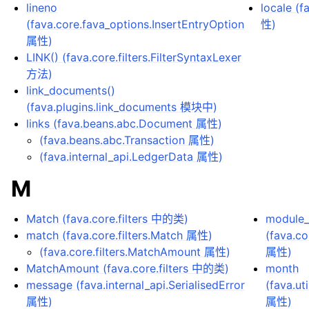
lineno
locale (
(fava.core.fava_options.InsertEntryOption
性)
属性)
LINK() (fava.core.filters.FilterSyntaxLexer
方法)
link_documents()
(fava.plugins.link_documents 模块中)
links (fava.beans.abc.Document 属性)
(fava.beans.abc.Transaction 属性)
(fava.internal_api.LedgerData 属性)
M
Match (fava.core.filters 中的类)
module_
match (fava.core.filters.Match 属性)
(fava.co
(fava.core.filters.MatchAmount 属性)
属性)
MatchAmount (fava.core.filters 中的类)
month
message (fava.internal_api.SerialisedError
(fava.ut
属性)
属性)