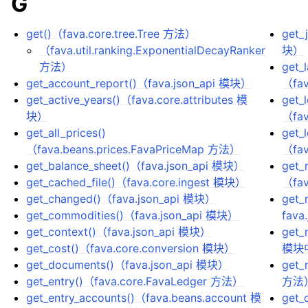
G
get()（fava.core.tree.Tree 方法）
get_
（fava.util.ranking.ExponentialDecayRanker
块）
方法）
get_l
get_account_report()（fava.json_api 模块）
（fav
get_active_years()（fava.core.attributes 模
get_
块）
（fav
get_all_prices()
get_
（fava.beans.prices.FavaPriceMap 方法）
（fa
get_balance_sheet()（fava.json_api 模块）
get_
get_cached_file()（fava.core.ingest 模块）
（fav
get_changed()（fava.json_api 模块）
get_
get_commodities()（fava.json_api 模块）
fava
get_context()（fava.json_api 模块）
get_
get_cost()（fava.core.conversion 模块）
模块
get_documents()（fava.json_api 模块）
get_n
get_entry()（fava.core.FavaLedger 方法）
方法
get_entry_accounts()（fava.beans.account 模
get_