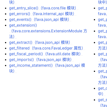
块）
块中
get_entry_slice()（fava.core.file 模块）
get_
get_errors()（fava.internal_api 模块）
fava
get_events()（fava.json_api 模块）
get_
get_extension()
fava
（fava.core.extensions.ExtensionModule 方
get_
法）
fava
get_extract()（fava.json_api 模块）
get_p
get_filtered（fava.core.FavaLedger 属性）
方法
get_fiscal_period()（fava.util.date 模块）
get_p
get_imports()（fava.json_api 模块）
（fav
get_income_statement()（fava.json_api 模
方法
块）
get_
（fav
方法
get_
中）
get_
（fav