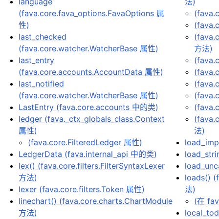
language
法)
(fava.core.fava_options.FavaOptions 属
(fava.
性)
(fava
last_checked
(fava
(fava.core.watcher.WatcherBase 属性)
方法)
last_entry
(fava.
(fava.core.accounts.AccountData 属性)
(fava
last_notified
(fava.
(fava.core.watcher.WatcherBase 属性)
(fava.
LastEntry (fava.core.accounts 中的类)
(fava
ledger (fava._ctx_globals_class.Context
(fava
属性)
法)
(fava.core.FilteredLedger 属性)
load_imp
LedgerData (fava.internal_api 中的类)
load_str
lex() (fava.core.filters.FilterSyntaxLexer
load_unc
方法)
loads() 
lexer (fava.core.filters.Token 属性)
法)
linechart() (fava.core.charts.ChartModule
(在 fa
方法)
local_to