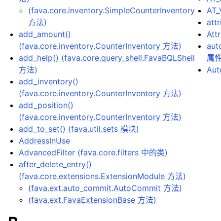
(fava.core.inventory.SimpleCounterInventory
AT_
方法)
att
add_amount()
Att
(fava.core.inventory.CounterInventory 方法)
aut
add_help() (fava.core.query_shell.FavaBQLShell
属
方法)
Aut
add_inventory()
(fava.core.inventory.CounterInventory 方法)
add_position()
(fava.core.inventory.CounterInventory 方法)
add_to_set() (fava.util.sets 模块)
AddressInUse
AdvancedFilter (fava.core.filters 中的类)
after_delete_entry()
(fava.core.extensions.ExtensionModule 方法)
(fava.ext.auto_commit.AutoCommit 方法)
(fava.ext.FavaExtensionBase 方法)