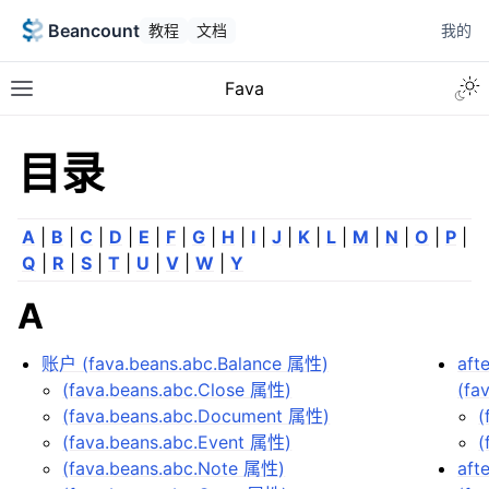
Beancount
教程
文档
我的
Fava
目录
A
|
B
|
C
|
D
|
E
|
F
|
G
|
H
|
I
|
J
|
K
|
L
|
M
|
N
|
O
|
P
|
Q
|
R
|
S
|
T
|
U
|
V
|
W
|
Y
A
账户 (fava.beans.abc.Balance 属性)
aft
(fava.beans.abc.Close 属性)
(fa
(fava.beans.abc.Document 属性)
(
(fava.beans.abc.Event 属性)
(
(fava.beans.abc.Note 属性)
aft