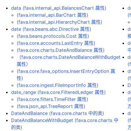
data (fava.internal_api.BalancesChart 属性)
d
(fava.internal_api.BarChart 属性)
(
(fava.internal_api.HierarchyChart 属性)
date (fava.beans.abc.Directive 属性)
d
(fava.beans.protocols.Cost 属性)
(fava.core.accounts.LastEntry 属性)
d
(fava.core.charts.DateAndBalance 属性)
中
（fava.core.charts.DateAndBalanceWithBudget
d
属性）
(
(fava.core.fava_options.InsertEntryOption 属
d
性)
(
(fava.core.ingest.FileImportInfo 属性)
D
date_range (fava.core.FilteredLedger 属性)
d
(fava.core.filters.TimeFilter 属性)
(
(fava.json_api.TreeReport 属性)
DateAndBalance (fava.core.charts 中的类)
d
DateAndBalanceWithBudget (fava.core.charts 中
(
的类)