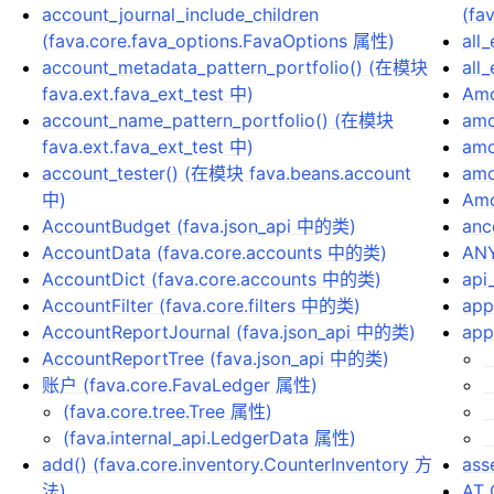
account_journal_include_children
(fa
(fava.core.fava_options.FavaOptions 属性)
all
account_metadata_pattern_portfolio() (在模块
all
fava.ext.fava_ext_test 中)
Amo
account_name_pattern_portfolio() (在模块
amo
fava.ext.fava_ext_test 中)
amo
account_tester() (在模块 fava.beans.account
amo
中)
Amo
AccountBudget (fava.json_api 中的类)
anc
AccountData (fava.core.accounts 中的类)
ANY
AccountDict (fava.core.accounts 中的类)
api
AccountFilter (fava.core.filters 中的类)
app
AccountReportJournal (fava.json_api 中的类)
app
AccountReportTree (fava.json_api 中的类)
（
账户 (fava.core.FavaLedger 属性)
（
(fava.core.tree.Tree 属性)
（
(fava.internal_api.LedgerData 属性)
（
add() (fava.core.inventory.CounterInventory 方
ass
法)
AT_