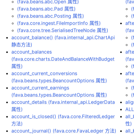
(fava.beans.abc.Open 属性)
(fa
(fava.beans.abc.Pad 属性)
(
(fava.beans.abc.Posting 属性)
(
(fava.core.ingest.FileImportInfo 属性)
aft
(fava.core.tree.SerialisedTreeNode 属性)
(fa
account_balance() (fava.internal_api.ChartApi
(
静态方法)
(
account_balances
afte
(fava.core.charts.DateAndBalanceWithBudget
(fa
属性)
(
account_current_conversions
aft
(fava.beans.types.BeancountOptions 属性)
(fa
account_current_earnings
(
(fava.beans.types.BeancountOptions 属性)
(
account_details (fava.internal_api.LedgerData
ali
属性)
ALL
account_is_closed() (fava.core.FilteredLedger
all
方法)
性)
account_journal() (fava.core.FavaLedger 方法)
all