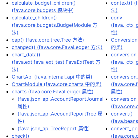
calculate_budget_children()
context() 
(fava.core.budgets 模块中)
法)
calculate_children()
conv
(fava.core.budgets.BudgetModule 方
(fava._ctx_
法)
性)
cap() (fava.core.tree.Tree 方法)
Conversion
changed() (fava.core.FavaLedger 方法)
的类)
chart_data()
conversion
(fava.ext.fava_ext_test.FavaExtTest 方
(fava._ctx_
法)
性)
ChartApi (fava.internal_api 中的类)
conversion
ChartModule (fava.core.charts 中的类)
(fava.core.
charts (fava.core.FavaLedger 属性)
属性)
(fava.json_api.AccountReportJournal
conversion_
属性)
(fava.core
(fava.json_api.AccountReportTree 属
convert()
性)
(fava.bean
(fava.json_api.TreeReport 属性)
convert_pos
check()
(fava.core