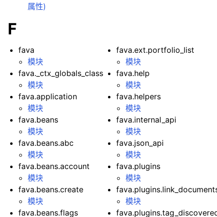
属性)
F
fava
fava.ext.portfolio_list
模块
模块
fava._ctx_globals_class
fava.help
模块
模块
fava.application
fava.helpers
模块
模块
fava.beans
fava.internal_api
模块
模块
fava.beans.abc
fava.json_api
模块
模块
fava.beans.account
fava.plugins
模块
模块
fava.beans.create
fava.plugins.link_document
模块
模块
fava.beans.flags
fava.plugins.tag_discover