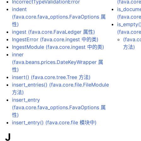
IncorrectTypeValidationError
(fava.cor
indent
is_docume
(fava.core.fava_options.FavaOptions 属
(fava.co
性)
is_empty(
ingest (fava.core.FavaLedger 属性)
(fava.cor
IngestError (fava.core.ingest 中的类)
(fava.c
IngestModule (fava.core.ingest 中的类)
方法)
inner
(fava.beans.prices.DateKeyWrapper 属
性)
insert() (fava.core.tree.Tree 方法)
insert_entries() (fava.core.file.FileModule
方法)
insert_entry
(fava.core.fava_options.FavaOptions 属
性)
insert_entry() (fava.core.file 模块中)
J