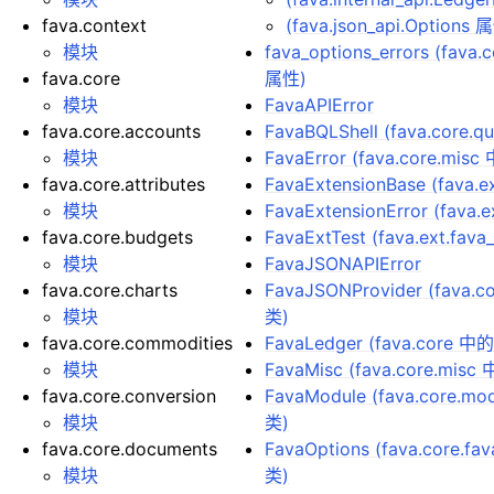
fava.context
(fava.json_api.Options 
模块
fava_options_errors (fava.
fava.core
属性)
模块
FavaAPIError
fava.core.accounts
FavaBQLShell (fava.core.q
模块
FavaError (fava.core.mis
fava.core.attributes
FavaExtensionBase (fava.
模块
FavaExtensionError (fava
fava.core.budgets
FavaExtTest (fava.ext.fav
模块
FavaJSONAPIError
fava.core.charts
FavaJSONProvider (fava.c
模块
类)
fava.core.commodities
FavaLedger (fava.core 中
模块
FavaMisc (fava.core.misc
fava.core.conversion
FavaModule (fava.core.m
模块
类)
fava.core.documents
FavaOptions (fava.core.fa
模块
类)