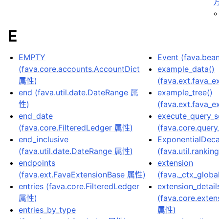
E
EMPTY
Event (fava.be
(fava.core.accounts.AccountDict
example_data()
属性)
(fava.ext.fava_
end (fava.util.date.DateRange 属
example_tree()
性)
(fava.ext.fava_
end_date
execute_query_se
(fava.core.FilteredLedger 属性)
(fava.core.quer
end_inclusive
ExponentialDec
(fava.util.date.DateRange 属性)
(fava.util.rank
endpoints
extension
(fava.ext.FavaExtensionBase 属性)
(fava._ctx_glob
entries (fava.core.FilteredLedger
extension_detail
属性)
(fava.core.exte
entries_by_type
属性)