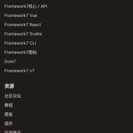
Framework7核心 / API
Framework7 Vue
Framework7 React
Framework7 Svelte
Framework7 CLI
Framework7图标
Dom7
Framework7 v7
资源
社区论坛
教程
模板
插件
应用展示