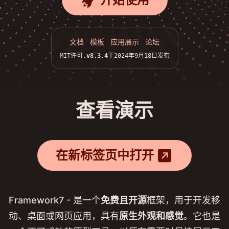
rocket_fill
文档
模板
应用展示
论坛
MIT许可,
v8.3.4
于2024年9月18日发布
查看演示
arrow_up_right_square_fill
在新标签页中打开
Framework7 - 是一个
免费且开源
框架，用于开发移
动、桌面或网页应用，具有
原生外观和感觉
。它也是