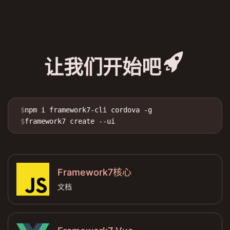
rocket_fill
让我们开始吧
$
npm i framework7-cli cordova -g
$
framework7 create --ui
Framework7核心
文档