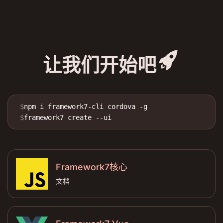
rocket_fill
让我们开始吧
$
npm i framework7-cli cordova -g
$
framework7 create --ui
Framework7核心
文档