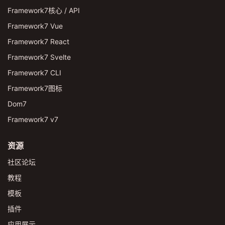
Framework7核心 / API
Framework7 Vue
Framework7 React
Framework7 Svelte
Framework7 CLI
Framework7图标
Dom7
Framework7 v7
资源
社区论坛
教程
模板
插件
应用展示