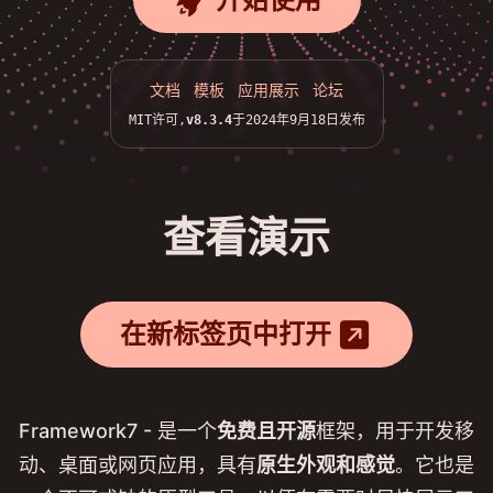
rocket_fill
文档
模板
应用展示
论坛
MIT许可,
v8.3.4
于2024年9月18日发布
查看演示
arrow_up_right_square_fill
在新标签页中打开
Framework7 - 是一个
免费且开源
框架，用于开发移
动、桌面或网页应用，具有
原生外观和感觉
。它也是