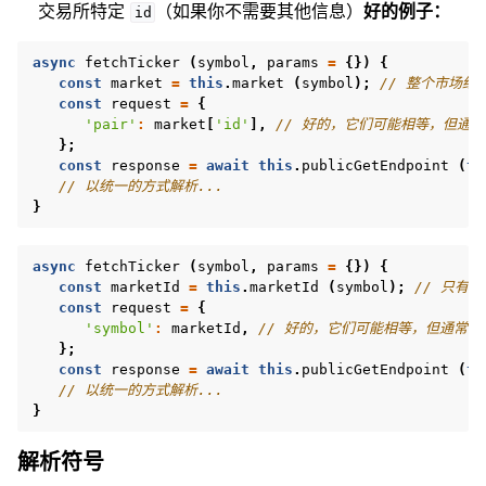
交易所特定
（如果你不需要其他信息）
好的例子：
id
async
fetchTicker
(
symbol
,
params
=
{})
{
const
market
=
this
.
market
(
symbol
);
// 整个市场结
const
request
=
{
'pair'
:
market
[
'id'
],
// 好的，它们可能相等，但通
};
const
response
=
await
this
.
publicGetEndpoint
(
th
// 以统一的方式解析...
}
async
fetchTicker
(
symbol
,
params
=
{})
{
const
marketId
=
this
.
marketId
(
symbol
);
// 只有id
const
request
=
{
'symbol'
:
marketId
,
// 好的，它们可能相等，但通常不
};
const
response
=
await
this
.
publicGetEndpoint
(
th
// 以统一的方式解析...
}
解析符号