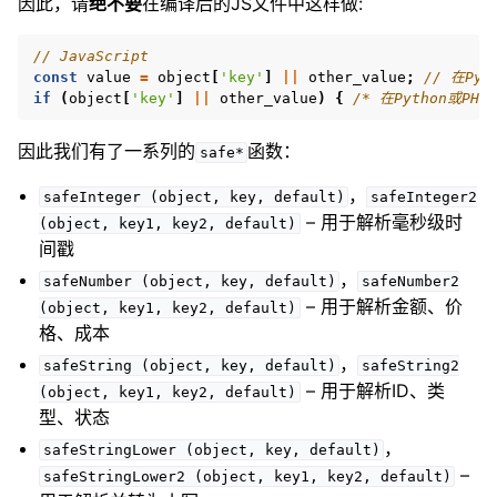
因此，请
绝不要
在编译后的JS文件中这样做:
// JavaScript
const
value
=
object
[
'key'
]
||
other_value
;
// 在Py
if
(
object
[
'key'
]
||
other_value
)
{
/* 在Python或PH
因此我们有了一系列的
函数：
safe*
，
safeInteger
(object,
key,
default)
safeInteger2
– 用于解析毫秒级时
(object,
key1,
key2,
default)
间戳
，
safeNumber
(object,
key,
default)
safeNumber2
– 用于解析金额、价
(object,
key1,
key2,
default)
格、成本
，
safeString
(object,
key,
default)
safeString2
– 用于解析ID、类
(object,
key1,
key2,
default)
型、状态
，
safeStringLower
(object,
key,
default)
–
safeStringLower2
(object,
key1,
key2,
default)