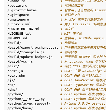
/.babelrc
# 用于创建库的 ES5 版本的 Ba
/.eslintrc
# 代码检查工具
/.gitattributes
# 包含用于语言检测的 Linguis
/.gitignore
# 忽略此文件
/.npmignore
# 从 NPM 包中要排除的文件
/.travis.yml
# 用于 travis-ci（持续集成）
/CONTRIBUTING.md
# 此文件
/LICENSE.txt
# MIT 许可证
/README.md
# 主要用于 GitHub、npmjs.c
/build/
# 构建脚本
/build/export-exchanges.js
# 用于在构建过程中在文档中创建
/build/transpile.js
# 编译脚本
/build/update-badges.js
# 用于更新 README 和文档中徽章
/build/vss.js
# 从 package.json 中
/dist/
# 存放 CCXT 生成的浏览器捆
/ccxt.js
# CCXT 主要 JavaScript 
/ccxt.php
# CCXT PHP 版本的入口点
/js/
# CCXT JavaScript 版本的代
/ts/
# CCXT TypeScript 版本的代
/php/
# CCXT PHP 版本的模块/包文
/python/
# CCXT Python 版本的模块/
/python/__init__.py
# CCXT Python 版本的入口点
/python/async_support/
# Python 3.5.3+ asynci
/python/base/
# CCXT Python 版本的基本代